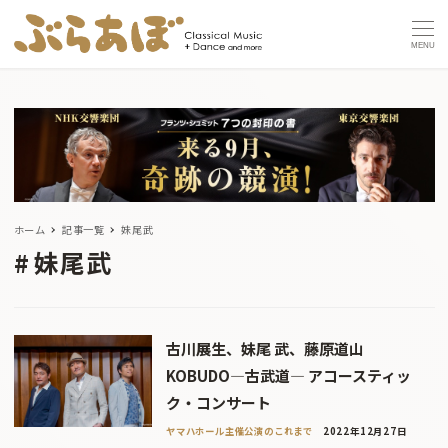
MENU
ホーム
記事一覧
妹尾武
妹尾武
古川展生、妹尾 武、藤原道山
KOBUDO―古武道― アコースティッ
ク・コンサート
ヤマハホール主催公演のこれまで
2022年12月27日