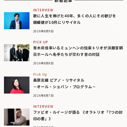
新着記事
INTERVIEW
歌に人生を捧げた40年、多くの人にその歓びを
錦織健が10月にリサイタル
2026年8月9日
PICK UP
青木尚佳率いるミュンヘンの弦楽トリオが浜離宮朝
日ホールへ――名手たちが交わす音の対話
2026年8月8日
Pick Up
桑原志織 ピアノ・リサイタル
－オール・ショパン・プログラム－
2026年8月7日
INTERVIEW
ファビオ・ルイージが語る 《オラトリオ「7つの封
印の書」》