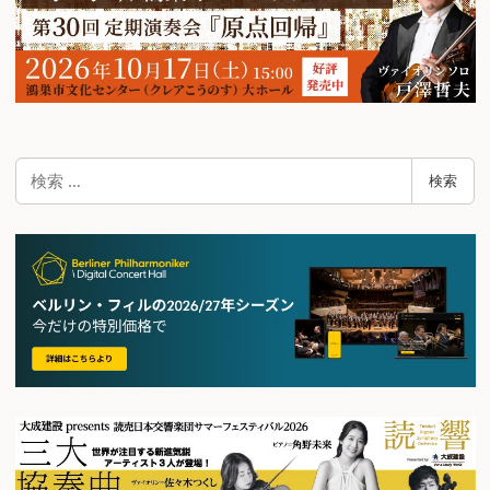
検
検索
索