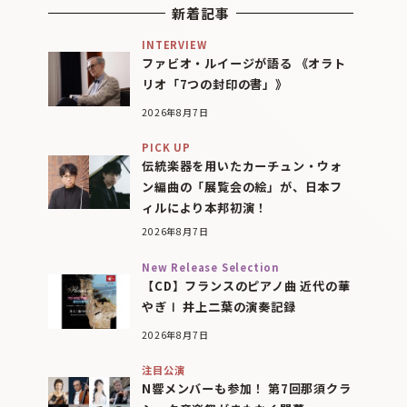
新着記事
INTERVIEW
ファビオ・ルイージが語る 《オラト
リオ「7つの封印の書」》
2026年8月7日
PICK UP
伝統楽器を用いたカーチュン・ウォ
ン編曲の「展覧会の絵」が、日本フ
ィルにより本邦初演！
2026年8月7日
New Release Selection
【CD】フランスのピアノ曲 近代の華
やぎⅠ 井上二葉の演奏記録
2026年8月7日
注目公演
N響メンバーも参加！ 第7回那須クラ