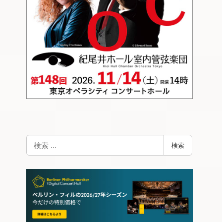
検
検索
索