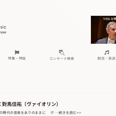
ール
（毎月更新）
東
電子版（無料・月刊）
トピックス
関西
フェスタサマーミューザKAWASAKI 2026
北海道・東北
注目公演
配布場所
インタビュー
中部
定期購読
中国・四国
CD新譜
N響＆東響 《7つ
九州・沖縄
書籍近刊
ロが推す！間違いないオーケストラコンサート
過去の特集
の先と
ブ配信スケジュール
さ
オーケストラの楽屋から
た
な
有料ライブ配信スケジュール
は
ま
や
海の向こうの音楽家
ら
わ
Aからの
載
特集・特設
配信・放送
コンサート検索
ール
（毎月更新）
東
電子版（無料・月刊）
トピックス
関西
フェスタサマーミューザKAWASAKI 2026
北海道・東北
注目公演
配布場所
インタビュー
中部
定期購読
中国・四国
CD新譜
N響＆東響 《7つ
九州・沖縄
書籍近刊
ロが推す！間違いないオーケストラコンサート
過去の特集
の先と
ブ配信スケジュール
さ
オーケストラの楽屋から
た
な
有料ライブ配信スケジュール
は
ま
や
海の向こうの音楽家
ら
わ
Aからの
載
C 對馬佳祐（ヴァイオリン）
の時代の音楽をありのままに ヴ …続きを読む>>