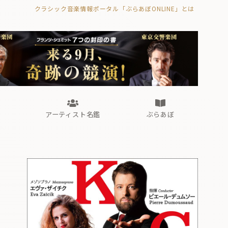
クラシック音楽情報ポータル「ぶらあぼONLINE」とは
の封印の書》
海外公演
FROM編集部
眺望
ぶらあぼブラス！
フォルテピアノ・オデッセイ
アーティスト名鑑
ぶらあぼ
の封印の書》
海外公演
FROM編集部
眺望
ぶらあぼブラス！
フォルテピアノ・オデッセイ