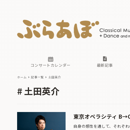
ニュース
ヤマハホ
番組一覧
東京・関
ぶらあぼ
現場のプ
古楽とそ
無料ライ
あ
か
過去の連
コンサートカレンダー
最新記事
ホーム
記事一覧
土田英介
ニュース
ヤマハホ
番組一覧
東京・関
ぶらあぼ
土田英介
現場のプ
古楽とそ
無料ライ
あ
か
過去の連
東京オペラシティ B→
自身の感性を通して、それぞれ