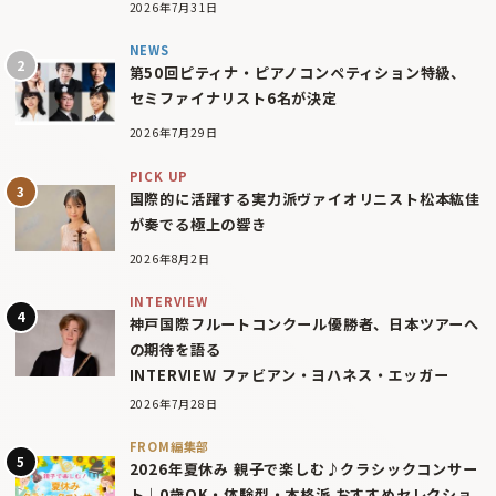
2026年7月31日
NEWS
第50回ピティナ・ピアノコンペティション特級、
セミファイナリスト6名が決定
2026年7月29日
PICK UP
国際的に活躍する実力派ヴァイオリニスト松本紘佳
が奏でる極上の響き
2026年8月2日
INTERVIEW
神戸国際フルートコンクール優勝者、日本ツアーへ
の期待を語る
INTERVIEW ファビアン・ヨハネス・エッガー
2026年7月28日
FROM編集部
2026年夏休み 親子で楽しむ♪クラシックコンサー
ト｜0歳OK・体験型・本格派 おすすめセレクショ