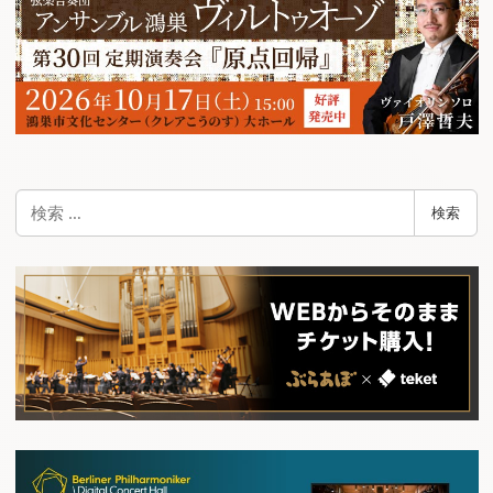
ー
シ
ョ
ン
検
検索
索