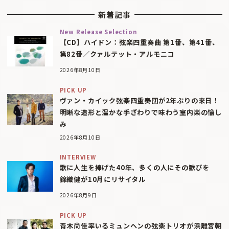
新着記事
New Release Selection
【CD】ハイドン：弦楽四重奏曲 第1番、第41番、
第82番／クァルテット・アルモニコ
2026年8月10日
PICK UP
ヴァン・カイック弦楽四重奏団が2年ぶりの来日！
明晰な造形と温かな手ざわりで味わう室内楽の愉し
み
2026年8月10日
INTERVIEW
歌に人生を捧げた40年、多くの人にその歓びを
錦織健が10月にリサイタル
2026年8月9日
PICK UP
青木尚佳率いるミュンヘンの弦楽トリオが浜離宮朝