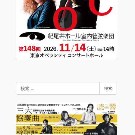
検
検索
索