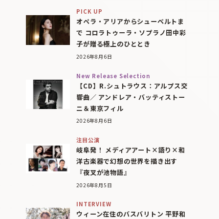
PICK UP
オペラ・アリアからシューベルトま
で コロラトゥーラ・ソプラノ田中彩
子が贈る極上のひととき
2026年8月6日
New Release Selection
【CD】R.シュトラウス：アルプス交
響曲／ アンドレア・バッティストー
ニ＆東京フィル
2026年8月6日
注目公演
岐阜発！ メディアアート×語り×和
洋古楽器で幻想の世界を描き出す
『夜叉が池物語』
2026年8月5日
INTERVIEW
ウィーン在住のバスバリトン 平野和