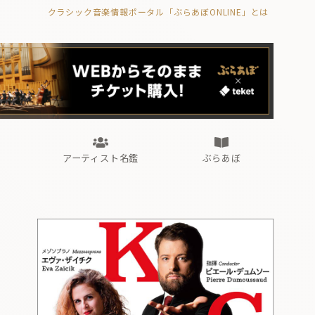
クラシック音楽情報ポータル「ぶらあぼONLINE」とは
の封印の書》
海外公演
FROM編集部
眺望
ぶらあぼブラス！
フォルテピアノ・オデッセイ
アーティスト名鑑
ぶらあぼ
の封印の書》
海外公演
FROM編集部
眺望
ぶらあぼブラス！
フォルテピアノ・オデッセイ