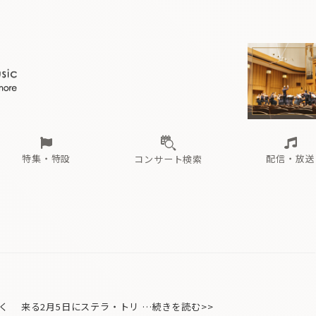
ール
（毎月更新）
東
電子版（無料・月刊）
トピックス
関西
フェスタサマーミューザKAWASAKI 2026
北海道・東北
注目公演
配布場所
インタビュー
中部
定期購読
中国・四国
CD新譜
N響＆東響 《7つ
九州・沖縄
書籍近刊
ロが推す！間違いないオーケストラコンサート
過去の特集
の先と
ブ配信スケジュール
さ
オーケストラの楽屋から
た
な
有料ライブ配信スケジュール
は
ま
や
海の向こうの音楽家
ら
わ
Aからの
載
特集・特設
配信・放送
コンサート検索
ール
（毎月更新）
東
電子版（無料・月刊）
トピックス
関西
フェスタサマーミューザKAWASAKI 2026
北海道・東北
注目公演
配布場所
インタビュー
中部
定期購読
中国・四国
CD新譜
N響＆東響 《7つ
九州・沖縄
書籍近刊
ロが推す！間違いないオーケストラコンサート
過去の特集
の先と
ブ配信スケジュール
さ
オーケストラの楽屋から
た
な
有料ライブ配信スケジュール
は
ま
や
海の向こうの音楽家
ら
わ
Aからの
載
く 来る2月5日にステラ・トリ …続きを読む>>