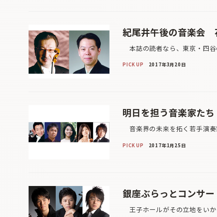
紀尾井午後の音楽会 
本誌の読者なら、東京・四谷の
PICK UP
2017年3月20日
明日を担う音楽家たち
音楽界の未来を拓く若手演奏家
PICK UP
2017年1月25日
銀座ぶらっとコンサート 
王子ホールがその立地をいかし