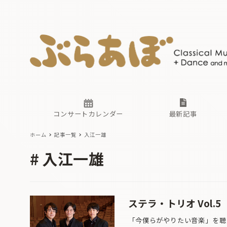
ニュース
ヤマハホ
番組一覧
東京・関
ぶらあぼ
現場のプ
古楽とそ
無料ライ
あ
か
過去の連
コンサートカレンダー
最新記事
ホーム
記事一覧
入江一雄
ニュース
ヤマハホ
番組一覧
東京・関
ぶらあぼ
入江一雄
現場のプ
古楽とそ
無料ライ
あ
か
過去の連
ステラ・トリオ Vol.5
「今僕らがやりたい音楽」を聴