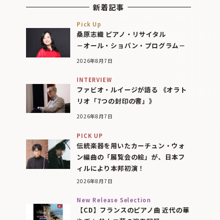
新着記事
Pick Up
桑原志織 ピアノ・リサイタル
－オール・ショパン・プログラム－
2026年8月7日
INTERVIEW
ファビオ・ルイージが語る 《オラト
リオ「7つの封印の書」》
2026年8月7日
PICK UP
伝統楽器を用いたカーチュン・ウォ
ン編曲の「展覧会の絵」が、日本フ
ィルにより本邦初演！
2026年8月7日
New Release Selection
【CD】フランスのピアノ曲 近代の華