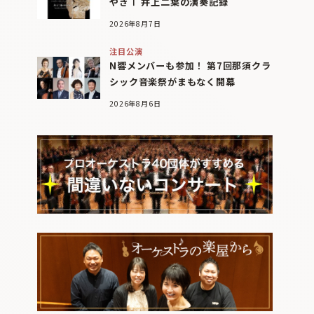
やぎⅠ 井上二葉の演奏記録
2026年8月7日
注目公演
N響メンバーも参加！ 第7回那須クラ
シック音楽祭がまもなく開幕
2026年8月6日