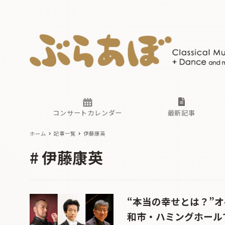
ニュース
ヤマハホ
番組一覧
東京・関
ぶらあぼ
現場のプ
古楽とそ
無料ライ
あ
か
過去の連
コンサートカレンダー
最新記事
ホーム
記事一覧
伊藤康英
ニュース
ヤマハホ
番組一覧
東京・関
ぶらあぼ
伊藤康英
現場のプ
古楽とそ
無料ライ
あ
か
過去の連
“本当の幸せとは？”
和市・ハミングホール