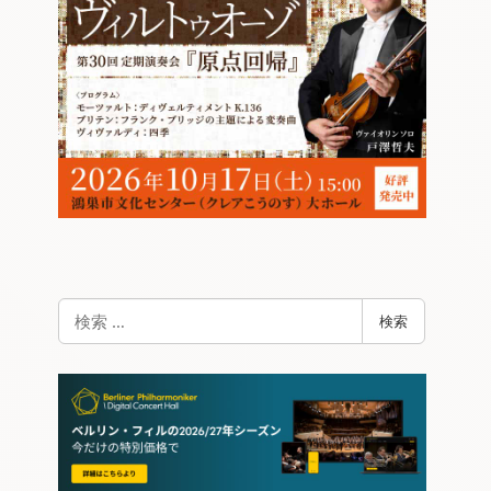
検
検索
索