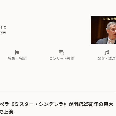
ール
（毎月更新）
東
電子版（無料・月刊）
トピックス
関西
フェスタサマーミューザKAWASAKI 2026
北海道・東北
注目公演
配布場所
インタビュー
中部
定期購読
中国・四国
CD新譜
N響＆東響 《7つ
九州・沖縄
書籍近刊
ロが推す！間違いないオーケストラコンサート
過去の特集
の先と
ブ配信スケジュール
さ
オーケストラの楽屋から
た
な
有料ライブ配信スケジュール
は
ま
や
海の向こうの音楽家
ら
わ
Aからの
載
特集・特設
配信・放送
コンサート検索
ール
（毎月更新）
東
電子版（無料・月刊）
トピックス
関西
フェスタサマーミューザKAWASAKI 2026
北海道・東北
注目公演
配布場所
インタビュー
中部
定期購読
中国・四国
CD新譜
N響＆東響 《7つ
九州・沖縄
書籍近刊
ロが推す！間違いないオーケストラコンサート
過去の特集
の先と
ブ配信スケジュール
さ
オーケストラの楽屋から
た
な
有料ライブ配信スケジュール
は
ま
や
海の向こうの音楽家
ら
わ
Aからの
載
オペラ《ミスター・シンデレラ》が開館25周年の東大
で上演