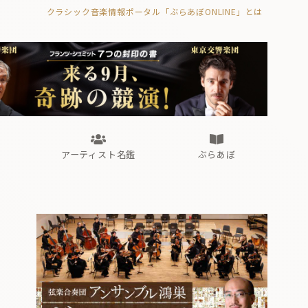
クラシック音楽情報ポータル「ぶらあぼONLINE」とは
の封印の書》
海外公演
FROM編集部
眺望
ぶらあぼブラス！
フォルテピアノ・オデッセイ
アーティスト名鑑
ぶらあぼ
の封印の書》
海外公演
FROM編集部
眺望
ぶらあぼブラス！
フォルテピアノ・オデッセイ