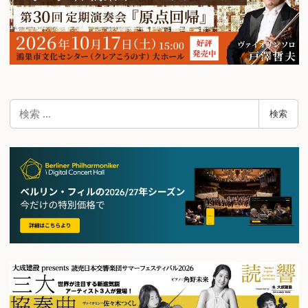
検
検索
索