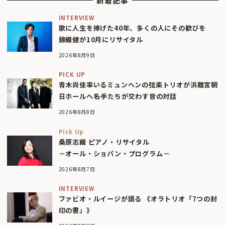
新着記事
INTERVIEW
歌に人生を捧げた40年、多くの人にその歓びを
錦織健が10月にリサイタル
2026年8月9日
PICK UP
青木尚佳率いるミュンヘンの弦楽トリオが浜離宮朝
日ホールへ――名手たちが交わす音の対話
2026年8月8日
Pick Up
桑原志織 ピアノ・リサイタル
－オール・ショパン・プログラム－
2026年8月7日
INTERVIEW
ファビオ・ルイージが語る 《オラトリオ「7つの封
印の書」》