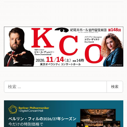
検
検索
索