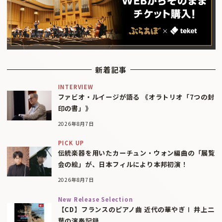
新着記事
INTERVIEW
ファビオ・ルイージが語る 《オラトリオ「7つの封
印の書」》
2026年8月7日
PICK UP
伝統楽器を用いたカーチュン・ウォン編曲の「展覧
会の絵」が、日本フィルにより本邦初演！
2026年8月7日
New Release Selection
【CD】フランスのピアノ曲 近代の華やぎⅠ 井上二
葉の演奏記録