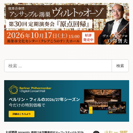
検
検索
索