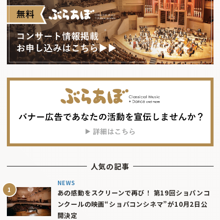
人気の記事
NEWS
あの感動をスクリーンで再び！ 第19回ショパンコ
ンクールの映画“ショパコンシネマ”が10月2日公
開決定