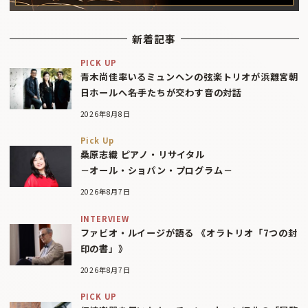
新着記事
PICK UP
青木尚佳率いるミュンヘンの弦楽トリオが浜離宮朝
日ホールへ――名手たちが交わす音の対話
2026年8月8日
Pick Up
桑原志織 ピアノ・リサイタル
－オール・ショパン・プログラム－
2026年8月7日
INTERVIEW
ファビオ・ルイージが語る 《オラトリオ「7つの封
印の書」》
2026年8月7日
PICK UP