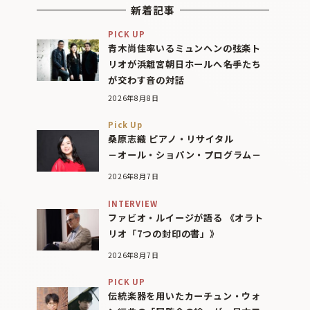
新着記事
PICK UP
青木尚佳率いるミュンヘンの弦楽ト
リオが浜離宮朝日ホールへ――名手たち
が交わす音の対話
2026年8月8日
Pick Up
桑原志織 ピアノ・リサイタル
－オール・ショパン・プログラム－
2026年8月7日
INTERVIEW
ファビオ・ルイージが語る 《オラト
リオ「7つの封印の書」》
2026年8月7日
PICK UP
伝統楽器を用いたカーチュン・ウォ