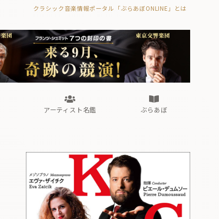
クラシック音楽情報ポータル「ぶらあぼONLINE」とは
の封印の書》
海外公演
FROM編集部
眺望
ぶらあぼブラス！
フォルテピアノ・オデッセイ
アーティスト名鑑
ぶらあぼ
の封印の書》
海外公演
FROM編集部
眺望
ぶらあぼブラス！
フォルテピアノ・オデッセイ