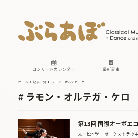
ニュース
ヤマハホ
番組一覧
東京・関
ぶらあぼ
現場のプ
古楽とそ
無料ライ
あ
か
過去の連
コンサートカレンダー
最新記事
ホーム
記事一覧
ラモン・オルテガ・ケロ
ニュース
ヤマハホ
番組一覧
東京・関
ぶらあぼ
ラモン・オルテガ・ケロ
現場のプ
古楽とそ
無料ライ
あ
か
過去の連
第13回 国際オーボエ
文：松本學 オーケストラの中