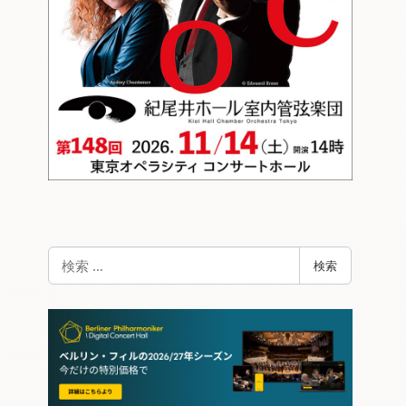
検
検索
索