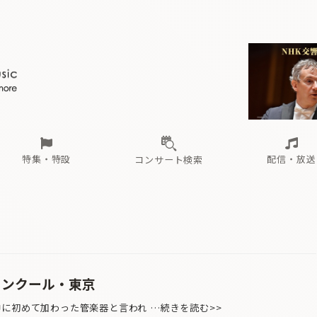
ール
（毎月更新）
東
電子版（無料・月刊）
トピックス
関西
フェスタサマーミューザKAWASAKI 2026
北海道・東北
注目公演
配布場所
インタビュー
中部
定期購読
中国・四国
CD新譜
N響＆東響 《7つ
九州・沖縄
書籍近刊
ロが推す！間違いないオーケストラコンサート
過去の特集
の先と
ブ配信スケジュール
さ
オーケストラの楽屋から
た
な
有料ライブ配信スケジュール
は
ま
や
海の向こうの音楽家
ら
わ
Aからの
載
特集・特設
配信・放送
コンサート検索
ール
（毎月更新）
東
電子版（無料・月刊）
トピックス
関西
フェスタサマーミューザKAWASAKI 2026
北海道・東北
注目公演
配布場所
インタビュー
中部
定期購読
中国・四国
CD新譜
N響＆東響 《7つ
九州・沖縄
書籍近刊
ロが推す！間違いないオーケストラコンサート
過去の特集
の先と
ブ配信スケジュール
さ
オーケストラの楽屋から
た
な
有料ライブ配信スケジュール
は
ま
や
海の向こうの音楽家
ら
わ
Aからの
載
コンクール・東京
に初めて加わった管楽器と言われ …続きを読む>>