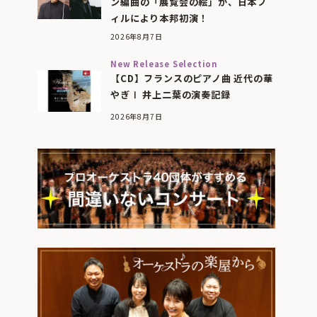
ン編曲の「展覧会の絵」が、日本フ
ィルにより本邦初演！
2026年8月7日
New Release Selection
【CD】フランスのピアノ曲 近代の華
やぎⅠ 井上二葉の演奏記録
2026年8月7日