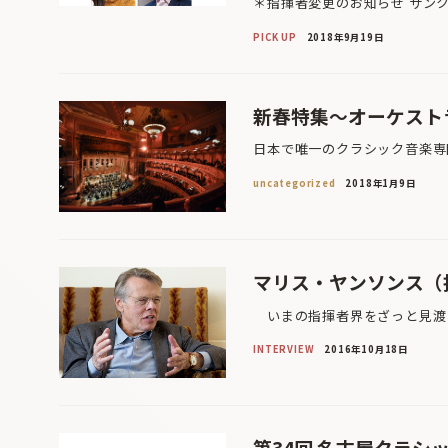
＊指揮者変更のお知らせ サン
PICK UP
2018年9月19日
新春特集〜オーケスト
日本で唯一のクラシック音楽専
uncategorized
2018年1月9日
マリス・ヤンソンス（
いまの指揮者界をざっと見渡し
INTERVIEW
2016年10月18日
第34回 名古屋クラシ