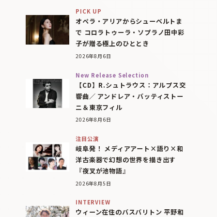
PICK UP
オペラ・アリアからシューベルトま
で コロラトゥーラ・ソプラノ田中彩
子が贈る極上のひととき
2026年8月6日
New Release Selection
【CD】R.シュトラウス：アルプス交
響曲／ アンドレア・バッティストー
ニ＆東京フィル
2026年8月6日
注目公演
岐阜発！ メディアアート×語り×和
洋古楽器で幻想の世界を描き出す
『夜叉が池物語』
2026年8月5日
INTERVIEW
ウィーン在住のバスバリトン 平野和