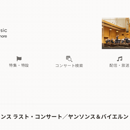
ール
（毎月更新）
東
電子版（無料・月刊）
トピックス
関西
フェスタサマーミューザKAWASAKI 2026
北海道・東北
注目公演
配布場所
インタビュー
中部
定期購読
中国・四国
CD新譜
N響＆東響 《7つ
九州・沖縄
書籍近刊
ロが推す！間違いないオーケストラコンサート
過去の特集
の先と
ブ配信スケジュール
さ
オーケストラの楽屋から
た
な
有料ライブ配信スケジュール
は
ま
や
海の向こうの音楽家
ら
わ
Aからの
載
特集・特設
配信・放送
コンサート検索
ール
（毎月更新）
東
電子版（無料・月刊）
トピックス
関西
フェスタサマーミューザKAWASAKI 2026
北海道・東北
注目公演
配布場所
インタビュー
中部
定期購読
中国・四国
CD新譜
N響＆東響 《7つ
九州・沖縄
書籍近刊
ロが推す！間違いないオーケストラコンサート
過去の特集
の先と
ブ配信スケジュール
さ
オーケストラの楽屋から
た
な
有料ライブ配信スケジュール
は
ま
や
海の向こうの音楽家
ら
わ
Aからの
載
ソンス ラスト・コンサート／ヤンソンス＆バイエルン