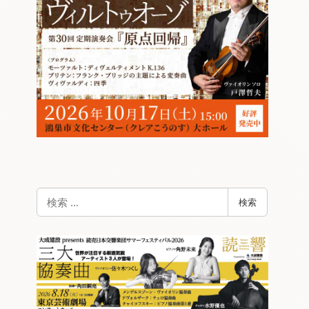
検
検索
索