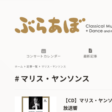
ニュース
ヤマハホ
番組一覧
東京・関
ぶらあぼ
現場のプ
古楽とそ
無料ライ
あ
か
過去の連
コンサートカレンダー
最新記事
ホーム
記事一覧
マリス・ヤンソンス
ニュース
ヤマハホ
番組一覧
東京・関
ぶらあぼ
マリス・ヤンソンス
現場のプ
古楽とそ
無料ライ
あ
か
過去の連
【CD】マリス・ヤン
放送響