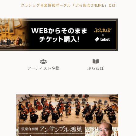
クラシック音楽情報ポータル「ぶらあぼONLINE」とは
の封印の書》
海外公演
FROM編集部
眺望
ぶらあぼブラス！
フォルテピアノ・オデッセイ
アーティスト名鑑
ぶらあぼ
の封印の書》
海外公演
FROM編集部
眺望
ぶらあぼブラス！
フォルテピアノ・オデッセイ