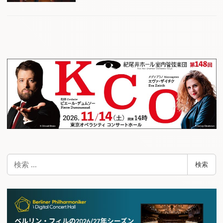
検
検索
索