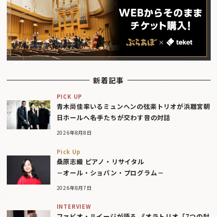
新着記事
PICK UP
青木尚佳率いるミュンヘンの弦楽トリオが浜離宮朝
日ホールへ――名手たちが交わす音の対話
2026年8月8日
Pick Up
桑原志織 ピアノ・リサイタル
－オール・ショパン・プログラム－
2026年8月7日
INTERVIEW
ファビオ・ルイージが語る 《オラトリオ「7つの封