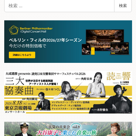
検
検索
索