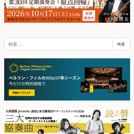
検
検索
索