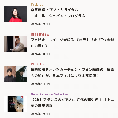
Pick Up
桑原志織 ピアノ・リサイタル
－オール・ショパン・プログラム－
2026年8月7日
INTERVIEW
ファビオ・ルイージが語る 《オラトリオ「7つの封
印の書」》
2026年8月7日
PICK UP
伝統楽器を用いたカーチュン・ウォン編曲の「展覧
会の絵」が、日本フィルにより本邦初演！
2026年8月7日
New Release Selection
【CD】フランスのピアノ曲 近代の華やぎⅠ 井上二
葉の演奏記録
2026年8月7日