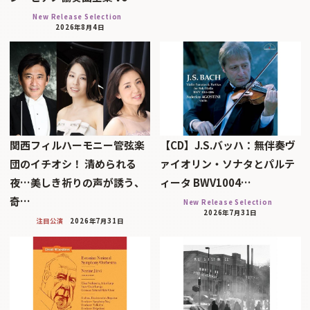
New Release Selection
2026年8月4日
関西フィルハーモニー管弦楽
【CD】J.S.バッハ：無伴奏ヴ
団のイチオシ！ 清められる
ァイオリン・ソナタとパルテ
夜…美しき祈りの声が誘う、
ィータ BWV1004…
奇…
New Release Selection
2026年7月31日
注目公演
2026年7月31日