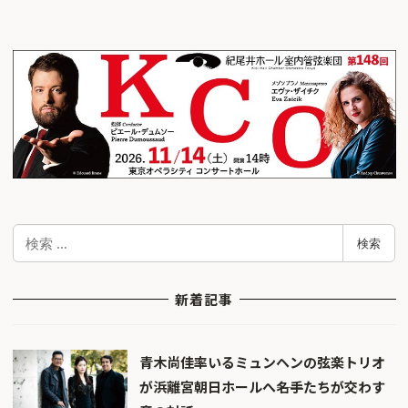
検
検索
索
新着記事
青木尚佳率いるミュンヘンの弦楽トリオ
が浜離宮朝日ホールへ――名手たちが交わす