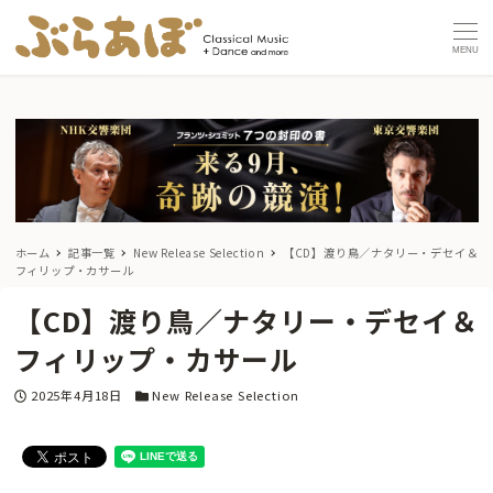
MENU
ホーム
記事一覧
New Release Selection
【CD】渡り鳥／ナタリー・デセイ＆
フィリップ・カサール
【CD】渡り鳥／ナタリー・デセイ＆
フィリップ・カサール
投稿日
カテゴリー
2025年4月18日
New Release Selection