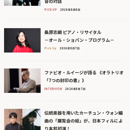
音の対話
PICK UP
2026年8月8日
桑原志織 ピアノ・リサイタル
－オール・ショパン・プログラム－
Pick Up
2026年8月7日
ファビオ・ルイージが語る 《オラトリオ
「7つの封印の書」》
INTERVIEW
2026年8月7日
伝統楽器を用いたカーチュン・ウォン編
曲の「展覧会の絵」が、日本フィルによ
り本邦初演！