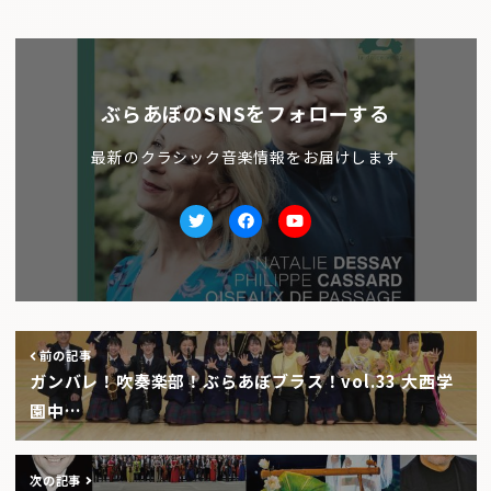
ぶらあぼのSNSをフォローする
最新のクラシック音楽情報をお届けします
Twitter
facebook
Youtube
前の記事
ガンバレ！吹奏楽部！ぶらあぼブラス！vol.33 大西学
園中…
次の記事