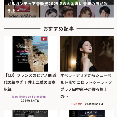
​ガルガンチュア音楽祭2025 GWの金沢に音楽の風が吹
き抜…
おすすめ記事
【CD】フランスのピアノ曲 近
オペラ・アリアからシューベ
代の華やぎⅠ 井上二葉の演奏
ルトまで コロラトゥーラ・ソ
記録
プラノ田中彩子が贈る極上
の…
New Release Selection
2026年8月7日
PICK UP
2026年8月6日