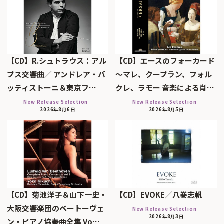
【CD】R.シュトラウス：アル
【CD】エースのフォーカード
プス交響曲／ アンドレア・バ
～マレ、クープラン、フォル
ッティストーニ＆東京フ…
クレ、ラモー 音楽による肖…
New Release Selection
New Release Selection
2026年8月6日
2026年8月5日
【CD】菊池洋子＆山下一史・
【CD】EVOKE／八巻志帆
大阪交響楽団のベートーヴェ
New Release Selection
2026年8月3日
ン・ピアノ協奏曲全集 Vo…