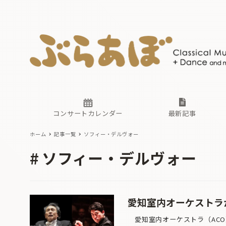
ニュース
ヤマハホ
番組一覧
東京・関
ぶらあぼ
現場のプ
古楽とそ
無料ライ
あ
か
過去の連
コンサートカレンダー
最新記事
ホーム
記事一覧
ソフィー・デルヴォー
ニュース
ヤマハホ
番組一覧
東京・関
ぶらあぼ
ソフィー・デルヴォー
現場のプ
古楽とそ
無料ライ
あ
か
過去の連
愛知室内オーケストラが
愛知室内オーケストラ（ACO）が