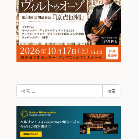
検
検索
索