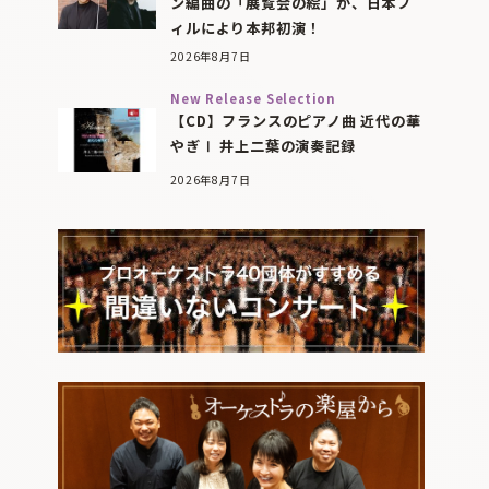
ン編曲の「展覧会の絵」が、日本フ
ィルにより本邦初演！
2026年8月7日
New Release Selection
【CD】フランスのピアノ曲 近代の華
やぎⅠ 井上二葉の演奏記録
2026年8月7日