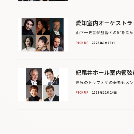
愛知室内オーケストラ 
山下一史音楽監督との絆を深め
PICK UP
2023年1月19日
紀尾井ホール室内管弦
世界のトップオケの奏者もメン
PICK UP
2019年12月24日