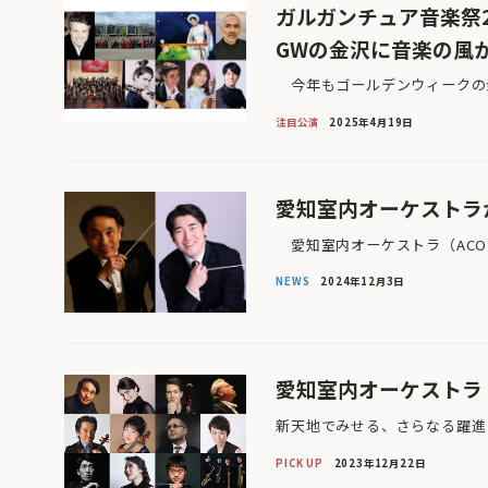
​ガルガンチュア音楽祭2
GWの金沢に音楽の風
今年もゴールデンウィークの金
注目公演
2025年4月19日
愛知室内オーケストラが
愛知室内オーケストラ（ACO）が
NEWS
2024年12月3日
愛知室内オーケストラ 2
新天地でみせる、さらなる躍進
PICK UP
2023年12月22日