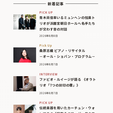
新着記事
PICK UP
青木尚佳率いるミュンヘンの弦楽ト
リオが浜離宮朝日ホールへ――名手たち
が交わす音の対話
2026年8月8日
Pick Up
桑原志織 ピアノ・リサイタル
－オール・ショパン・プログラム－
2026年8月7日
INTERVIEW
ファビオ・ルイージが語る 《オラト
リオ「7つの封印の書」》
2026年8月7日
PICK UP
伝統楽器を用いたカーチュン・ウォ