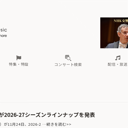
ール
（毎月更新）
東
電子版（無料・月刊）
トピックス
関西
フェスタサマーミューザKAWASAKI 2026
北海道・東北
注目公演
配布場所
インタビュー
中部
定期購読
中国・四国
CD新譜
N響＆東響 《7つ
九州・沖縄
書籍近刊
ロが推す！間違いないオーケストラコンサート
過去の特集
の先と
ブ配信スケジュール
さ
オーケストラの楽屋から
た
な
有料ライブ配信スケジュール
は
ま
や
海の向こうの音楽家
ら
わ
Aからの
載
特集・特設
配信・放送
コンサート検索
ール
（毎月更新）
東
電子版（無料・月刊）
トピックス
関西
フェスタサマーミューザKAWASAKI 2026
北海道・東北
注目公演
配布場所
インタビュー
中部
定期購読
中国・四国
CD新譜
N響＆東響 《7つ
九州・沖縄
書籍近刊
ロが推す！間違いないオーケストラコンサート
過去の特集
の先と
ブ配信スケジュール
さ
オーケストラの楽屋から
た
な
有料ライブ配信スケジュール
は
ま
や
海の向こうの音楽家
ら
わ
Aからの
載
2026-27シーズンラインナップを発表
11月24日、2026-2 …続きを読む>>