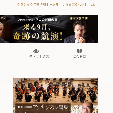
クラシック音楽情報ポータル「ぶらあぼONLINE」とは
の封印の書》
海外公演
FROM編集部
眺望
ぶらあぼブラス！
フォルテピアノ・オデッセイ
アーティスト名鑑
ぶらあぼ
の封印の書》
海外公演
FROM編集部
眺望
ぶらあぼブラス！
フォルテピアノ・オデッセイ