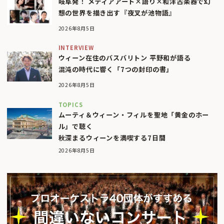
岐阜発！ メディアアート×語り×和洋古楽器で幻
想の世界を描き出す『夜叉が池物語』
2026年8月5日
INTERVIEW
ウィーン在住のバスバリトン 平野和が語る
混沌の時代に響く「7つの封印の書」
2026年8月5日
TOPICS
ムーティ＆ウィーン・フィルを聖地「黄金のホー
ル」で聴く
秋深まるウィーンを満喫する7日間
2026年8月5日