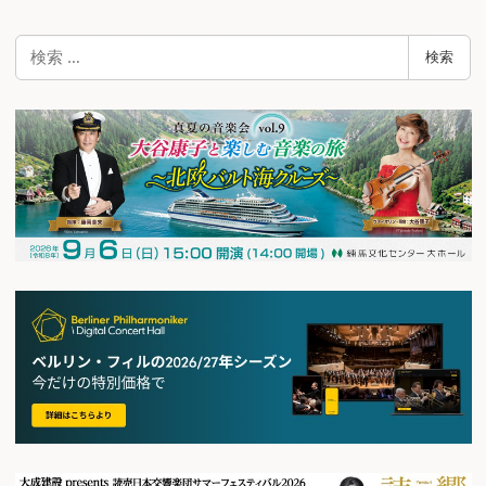
検
検索
索