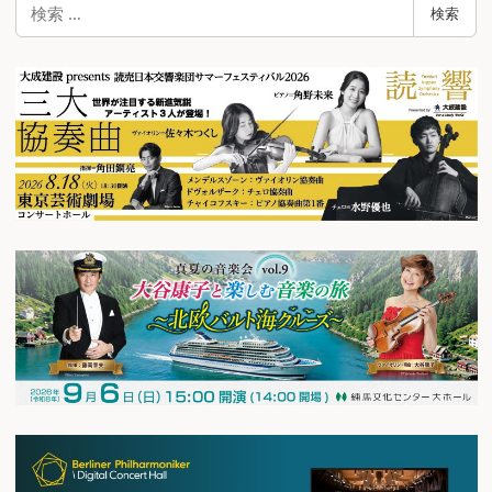
検
検索
索