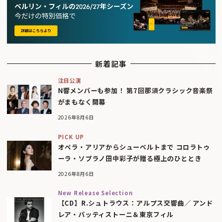
新着記事
注目公演
N響メンバーも参加！ 第7回那須クラシック音楽祭
がまもなく開幕
2026年8月6日
PICK UP
オペラ・アリアからシューベルトまで コロラトゥ
ーラ・ソプラノ田中彩子が贈る極上のひととき
2026年8月6日
New Release Selection
【CD】R.シュトラウス：アルプス交響曲／ アンド
レア・バッティストーニ＆東京フィル