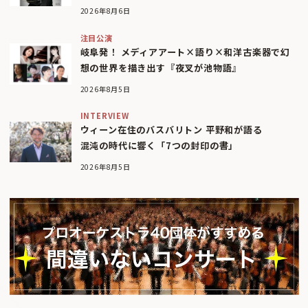
2026年8月6日
注目公演
岐阜発！ メディアアート×語り×和洋古楽器で幻
想の世界を描き出す『夜叉が池物語』
2026年8月5日
INTERVIEW
ウィーン在住のバスバリトン 平野和が語る
混沌の時代に響く「7つの封印の書」
2026年8月5日