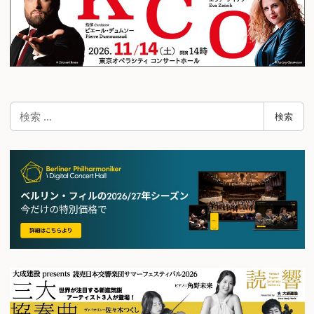
検
検索
索