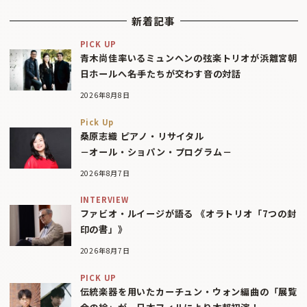
新着記事
PICK UP
青木尚佳率いるミュンヘンの弦楽トリオが浜離宮朝
日ホールへ――名手たちが交わす音の対話
2026年8月8日
Pick Up
桑原志織 ピアノ・リサイタル
－オール・ショパン・プログラム－
2026年8月7日
INTERVIEW
ファビオ・ルイージが語る 《オラトリオ「7つの封
印の書」》
2026年8月7日
PICK UP
伝統楽器を用いたカーチュン・ウォン編曲の「展覧