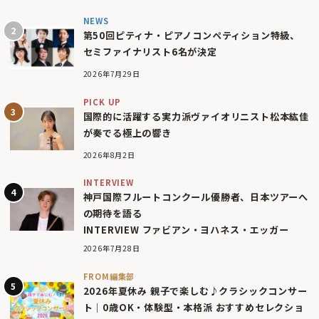
NEWS
第50回ピティナ・ピアノコンペティション特級、
セミファイナリスト6名が決定
2026年7月29日
PICK UP
国際的に活躍する実力派ヴァイオリニスト松本紘佳
が奏でる極上の響き
2026年8月2日
INTERVIEW
神戸国際フルートコンクール優勝者、日本ツアーへ
の期待を語る
INTERVIEW ファビアン・ヨハネス・エッガー
2026年7月28日
FROM編集部
2026年夏休み 親子で楽しむ♪クラシックコンサー
ト｜0歳OK・体験型・本格派 おすすめセレクショ