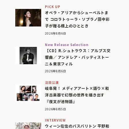
PICK UP
オペラ・アリアからシューベルトま
で コロラトゥーラ・ソプラノ田中彩
子が贈る極上のひととき
2026年8月6日
New Release Selection
【CD】R.シュトラウス：アルプス交
響曲／ アンドレア・バッティストー
ニ＆東京フィル
2026年8月6日
注目公演
岐阜発！ メディアアート×語り×和
洋古楽器で幻想の世界を描き出す
『夜叉が池物語』
2026年8月5日
INTERVIEW
ウィーン在住のバスバリトン 平野和