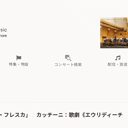
ール
（毎月更新）
東
電子版（無料・月刊）
トピックス
関西
フェスタサマーミューザKAWASAKI 2026
北海道・東北
注目公演
配布場所
インタビュー
中部
定期購読
中国・四国
CD新譜
N響＆東響 《7つ
九州・沖縄
書籍近刊
ロが推す！間違いないオーケストラコンサート
過去の特集
の先と
ブ配信スケジュール
さ
オーケストラの楽屋から
た
な
有料ライブ配信スケジュール
は
ま
や
海の向こうの音楽家
ら
わ
Aからの
載
特集・特設
配信・放送
コンサート検索
ール
（毎月更新）
東
電子版（無料・月刊）
トピックス
関西
フェスタサマーミューザKAWASAKI 2026
北海道・東北
注目公演
配布場所
インタビュー
中部
定期購読
中国・四国
CD新譜
N響＆東響 《7つ
九州・沖縄
書籍近刊
ロが推す！間違いないオーケストラコンサート
過去の特集
の先と
ブ配信スケジュール
さ
オーケストラの楽屋から
た
な
有料ライブ配信スケジュール
は
ま
や
海の向こうの音楽家
ら
わ
Aからの
載
・フレスカ」 カッチーニ：歌劇《エウリディーチ