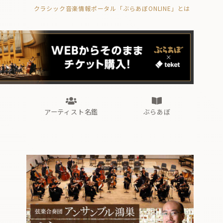
クラシック音楽情報ポータル「ぶらあぼONLINE」とは
の封印の書》
海外公演
FROM編集部
眺望
ぶらあぼブラス！
フォルテピアノ・オデッセイ
アーティスト名鑑
ぶらあぼ
の封印の書》
海外公演
FROM編集部
眺望
ぶらあぼブラス！
フォルテピアノ・オデッセイ