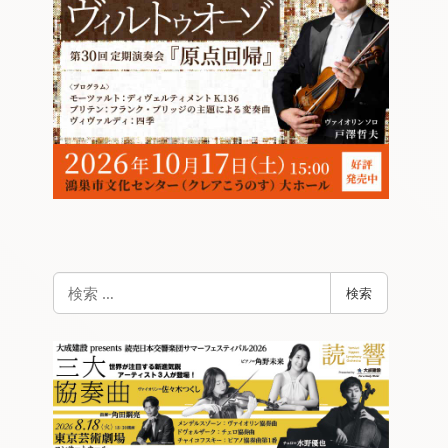
検
検索
索