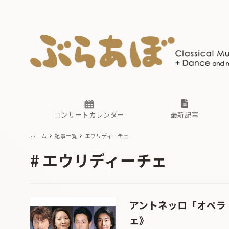
ニュース
ヤマハホ
番組一覧
東京・関
ぶらあぼ
現場のプ
古楽とそ
無料ライ
あ
か
過去の連
コンサートカレンダー
最新記事
ホーム
記事一覧
エウリディーチェ
ニュース
ヤマハホ
番組一覧
東京・関
ぶらあぼ
エウリディーチェ
現場のプ
古楽とそ
無料ライ
あ
か
過去の連
アントネッロ「オペラ
ェ》