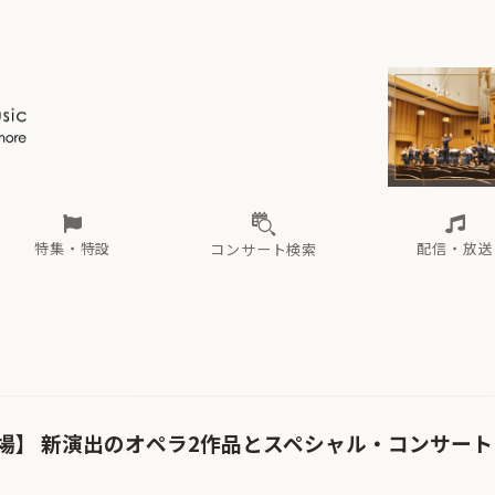
ール
（毎月更新）
東
電子版（無料・月刊）
トピックス
関西
フェスタサマーミューザKAWASAKI 2026
北海道・東北
注目公演
配布場所
インタビュー
中部
定期購読
中国・四国
CD新譜
N響＆東響 《7つ
九州・沖縄
書籍近刊
ロが推す！間違いないオーケストラコンサート
過去の特集
の先と
ブ配信スケジュール
さ
オーケストラの楽屋から
た
な
有料ライブ配信スケジュール
は
ま
や
海の向こうの音楽家
ら
わ
Aからの
載
特集・特設
配信・放送
コンサート検索
ール
（毎月更新）
東
電子版（無料・月刊）
トピックス
関西
フェスタサマーミューザKAWASAKI 2026
北海道・東北
注目公演
配布場所
インタビュー
中部
定期購読
中国・四国
CD新譜
N響＆東響 《7つ
九州・沖縄
書籍近刊
ロが推す！間違いないオーケストラコンサート
過去の特集
の先と
ブ配信スケジュール
さ
オーケストラの楽屋から
た
な
有料ライブ配信スケジュール
は
ま
や
海の向こうの音楽家
ら
わ
Aからの
載
場】 新演出のオペラ2作品とスペシャル・コンサート