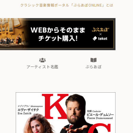
クラシック音楽情報ポータル「ぶらあぼONLINE」とは
の封印の書》
海外公演
FROM編集部
眺望
ぶらあぼブラス！
フォルテピアノ・オデッセイ
アーティスト名鑑
ぶらあぼ
の封印の書》
海外公演
FROM編集部
眺望
ぶらあぼブラス！
フォルテピアノ・オデッセイ