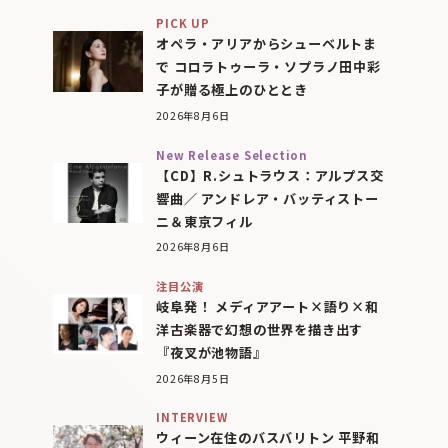
PICK UP
オペラ・アリアからシューベルトま
で コロラトゥーラ・ソプラノ田中彩
子が贈る極上のひととき
2026年8月6日
New Release Selection
【CD】R.シュトラウス：アルプス交
響曲／ アンドレア・バッティストー
ニ＆東京フィル
2026年8月6日
注目公演
岐阜発！ メディアアート×語り×和
洋古楽器で幻想の世界を描き出す
『夜叉が池物語』
2026年8月5日
INTERVIEW
ウィーン在住のバスバリトン 平野和