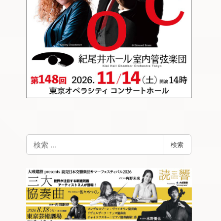
検
検索
索