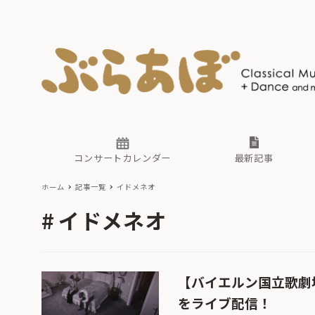
ニュース
ヤマハホ
番組一覧
東京・関
ぶらあぼ
現場のプ
古楽とそ
無料ライ
あ
か
過去の連
コンサートカレンダー
最新記事
ホーム
記事一覧
イドメネオ
ニュース
ヤマハホ
番組一覧
東京・関
ぶらあぼ
イドメネオ
現場のプ
古楽とそ
無料ライ
あ
か
過去の連
【バイエルン国立歌劇
をライブ配信！