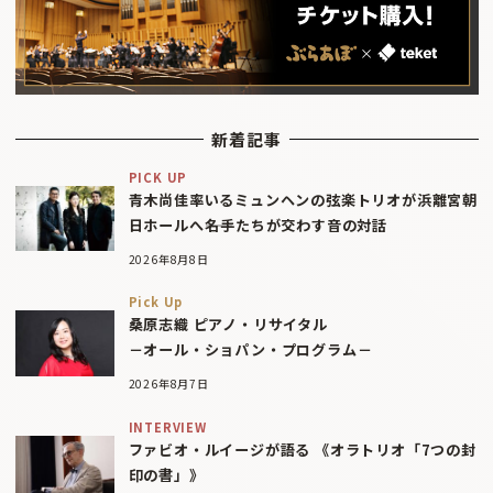
新着記事
PICK UP
青木尚佳率いるミュンヘンの弦楽トリオが浜離宮朝
日ホールへ――名手たちが交わす音の対話
2026年8月8日
Pick Up
桑原志織 ピアノ・リサイタル
－オール・ショパン・プログラム－
2026年8月7日
INTERVIEW
ファビオ・ルイージが語る 《オラトリオ「7つの封
印の書」》