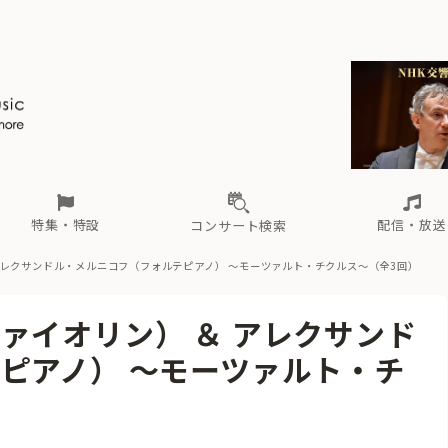
ール
（毎月更新）
東
電子版（無料・月刊）
トピックス
関西
フェスタサマーミューザKAWASAKI 2026
北海道・東北
注目公演
配布場所
インタビュー
中部
定期購読
中国・四国
CD新譜
N響＆東響 《7つ
九州・沖縄
書籍近刊
ロが推す！間違いないオーケストラコンサート
過去の特集
の先と
ブ配信スケジュール
さ
オーケストラの楽屋から
た
な
有料ライブ配信スケジュール
は
ま
や
海の向こうの音楽家
ら
わ
Aからの
載
特集・特設
配信・放送
コンサート検索
アレクサンドル・メルニコフ（フォルテピアノ） 〜モーツァルト・チクルス〜（全3回）
ール
（毎月更新）
東
電子版（無料・月刊）
トピックス
関西
フェスタサマーミューザKAWASAKI 2026
北海道・東北
注目公演
配布場所
インタビュー
中部
定期購読
中国・四国
CD新譜
N響＆東響 《7つ
九州・沖縄
書籍近刊
ァイオリン） ＆ アレクサンド
ロが推す！間違いないオーケストラコンサート
過去の特集
の先と
ブ配信スケジュール
さ
オーケストラの楽屋から
た
な
有料ライブ配信スケジュール
は
ま
や
海の向こうの音楽家
ら
わ
Aからの
ピアノ） 〜モーツァルト・チ
載