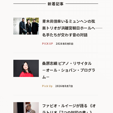
新着記事
青木尚佳率いるミュンヘンの弦
楽トリオが浜離宮朝日ホールへ――
名手たちが交わす音の対話
PICK UP
2026年8月8日
桑原志織 ピアノ・リサイタル
－オール・ショパン・プログラ
ム－
Pick Up
2026年8月7日
ファビオ・ルイージが語る 《オ
ラトリオ「7つの封印の書」》