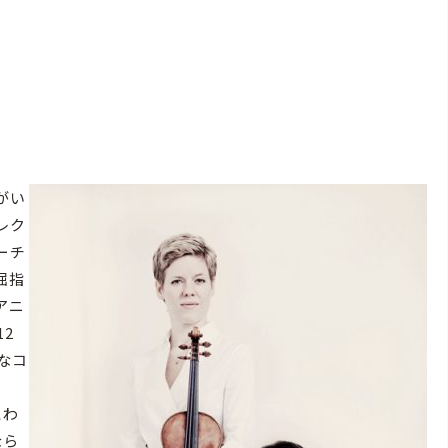
がい
レク
ーチ
屈指
アニ
2
なコ
にわ
なら