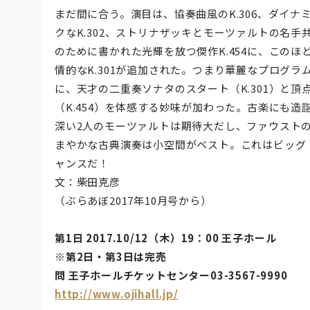
まだ間に合う。演目は、協奏曲風のK.306、ダイナ
クなK.302、ストリナザッキとモーツァルトの名手
のために書かれた光輝を放つ傑作K.454に、このほ
情的なK.301が追加された。つまり華麗なプログラ
に、天才の二重奏ソナタのスタート（K.301）と頂
（K.454）を体感する妙味が加わった。古楽にも造
深い2人のモーツァルトは期待大だし、ファウスト
まやかな古典演奏は小空間がベスト。これはビッグ
ャンスだ！
文：柴田克彦
（ぶらあぼ2017年10月号から）
第1日 2017.10/12（木）19：00 王子ホール
※第2日・第3日は完売
問 王子ホールチケットセンター03-3567-9990
http://www.ojihall.jp/