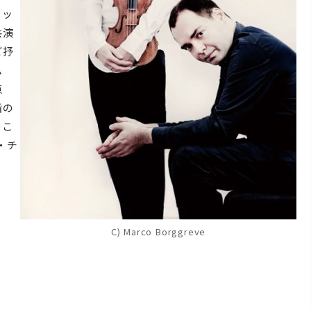
ミッ
共演
ど抒
ム
点
詣の
のこ
・チ
C) Marco Borggreve