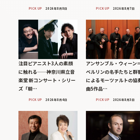
PICK UP
2026年8月8日
PICK UP
2026年8月7日
注目ピアニスト3人の素顔
アンサンブル・ウィーン
に触れる──神奈川県立音
ベルリンの名手たちと群
楽堂 新コンサート・シリー
によるモーツァルトの協
ズ「朝…
曲5作品…
PICK UP
2026年8月4日
PICK UP
2026年8月3日