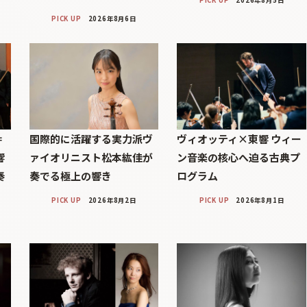
PICK UP
2026年8月5日
PICK UP
2026年8月6日
＝
国際的に活躍する実力派ヴ
ヴィオッティ×東響 ウィー
響
ァイオリニスト松本紘佳が
ン音楽の核心へ迫る古典プ
奏
奏でる極上の響き
ログラム
PICK UP
2026年8月2日
PICK UP
2026年8月1日