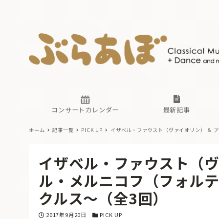
ニュース
ヤマハホ
番組一覧
東京・関
ぶらあぼ
現場のプ
古楽とそ
無料ライ
あ
か
過去の連
コンサートカレンダー
最新記事
ホーム
記事一覧
PICK UP
イザベル・ファウスト（ヴァイオリン） ＆ 
ニュース
ヤマハホ
番組一覧
東京・関
ぶらあぼ
イザベル・ファウスト（ヴ
現場のプ
古楽とそ
無料ライ
あ
か
ル・メルニコフ（フォルテ
過去の連
クルス〜（全3回）
投稿日
カテゴリー
2017年9月20日
PICK UP