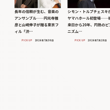
長年の信頼が生む、音楽の
シモン・トルプチェスキ
アンサンブル──円光寺雅
ヤマハホール初登場──
彦と山崎伸子が贈る東京フ
来日から20年、円熟のピ
ィル「渋…
ニズム…
PICK UP
2026年7月30日
PICK UP
2026年7月28日