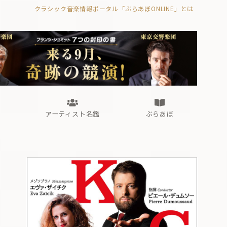
クラシック音楽情報ポータル「ぶらあぼONLINE」とは
の封印の書》
海外公演
FROM編集部
眺望
ぶらあぼブラス！
フォルテピアノ・オデッセイ
アーティスト名鑑
ぶらあぼ
の封印の書》
海外公演
FROM編集部
眺望
ぶらあぼブラス！
フォルテピアノ・オデッセイ