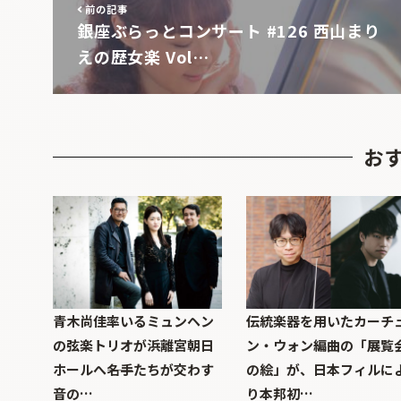
前の記事
銀座ぶらっとコンサート #126 西山まり
えの歴女楽 Vol…
お
青木尚佳率いるミュンヘン
伝統楽器を用いたカーチ
の弦楽トリオが浜離宮朝日
ン・ウォン編曲の「展覧
ホールへ――名手たちが交わす
の絵」が、日本フィルに
音の…
り本邦初…