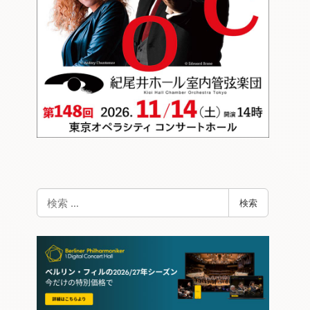
検
検索
索