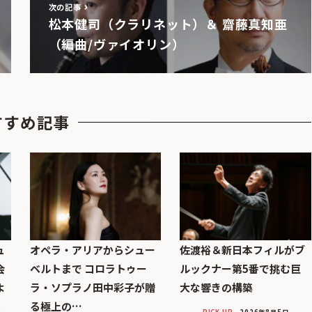
次の記事
松本健司（クラリネット）＆ 齋藤真知亜
（編曲/ヴァイオリン）
すすめ記事
ュ
オペラ・アリアからシュー
佐渡裕＆新日本フィルがブ
会
ベルトまで コロラトゥー
ルックナー第5番で挑む巨
よ
ラ・ソプラノ田中彩子が贈
大な響きの構築
る極上の…