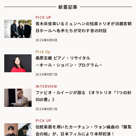
新着記事
PICK UP
青木尚佳率いるミュンヘンの弦楽トリオが浜離宮朝
日ホールへ――名手たちが交わす音の対話
2026年8月8日
Pick Up
桑原志織 ピアノ・リサイタル
－オール・ショパン・プログラム－
2026年8月7日
INTERVIEW
ファビオ・ルイージが語る 《オラトリオ「7つの封
印の書」》
2026年8月7日
PICK UP
伝統楽器を用いたカーチュン・ウォン編曲の「展覧
会の絵」が、日本フィルにより本邦初演！