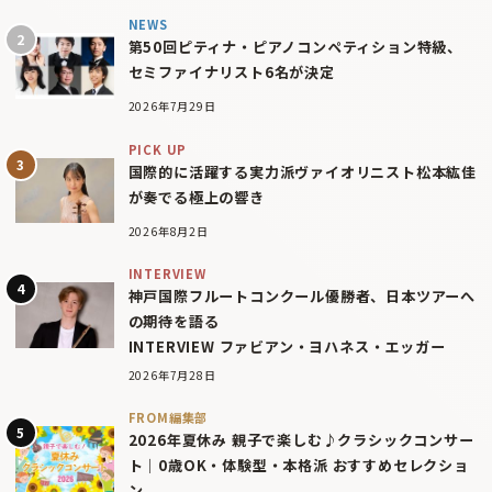
NEWS
第50回ピティナ・ピアノコンペティション特級、
セミファイナリスト6名が決定
2026年7月29日
PICK UP
国際的に活躍する実力派ヴァイオリニスト松本紘佳
が奏でる極上の響き
2026年8月2日
INTERVIEW
神戸国際フルートコンクール優勝者、日本ツアーへ
の期待を語る
INTERVIEW ファビアン・ヨハネス・エッガー
2026年7月28日
FROM編集部
2026年夏休み 親子で楽しむ♪クラシックコンサー
ト｜0歳OK・体験型・本格派 おすすめセレクショ
ン