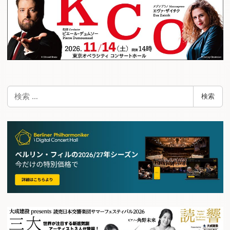
検
検索
索