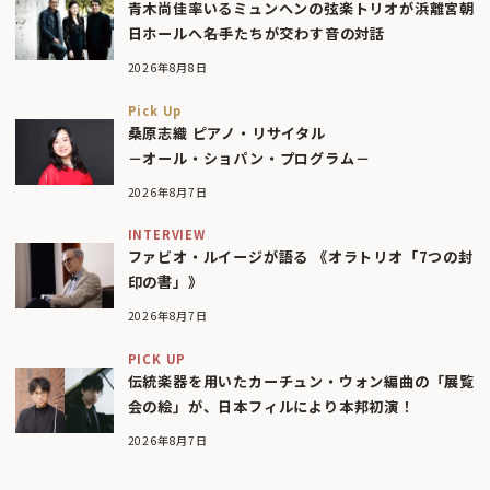
青木尚佳率いるミュンヘンの弦楽トリオが浜離宮朝
日ホールへ――名手たちが交わす音の対話
2026年8月8日
Pick Up
桑原志織 ピアノ・リサイタル
－オール・ショパン・プログラム－
2026年8月7日
INTERVIEW
ファビオ・ルイージが語る 《オラトリオ「7つの封
印の書」》
2026年8月7日
PICK UP
伝統楽器を用いたカーチュン・ウォン編曲の「展覧
会の絵」が、日本フィルにより本邦初演！
2026年8月7日