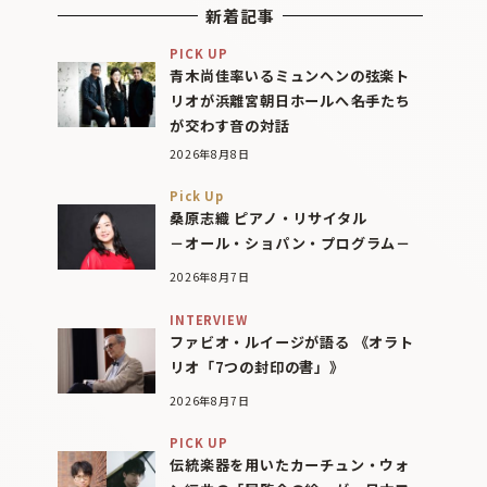
新着記事
PICK UP
青木尚佳率いるミュンヘンの弦楽ト
リオが浜離宮朝日ホールへ――名手たち
が交わす音の対話
2026年8月8日
Pick Up
桑原志織 ピアノ・リサイタル
－オール・ショパン・プログラム－
2026年8月7日
INTERVIEW
ファビオ・ルイージが語る 《オラト
リオ「7つの封印の書」》
2026年8月7日
PICK UP
伝統楽器を用いたカーチュン・ウォ