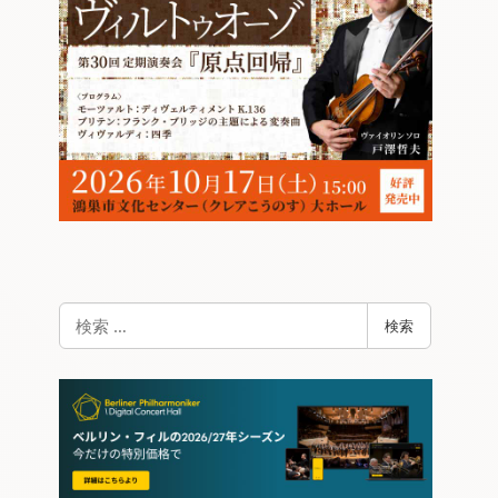
検
検索
索