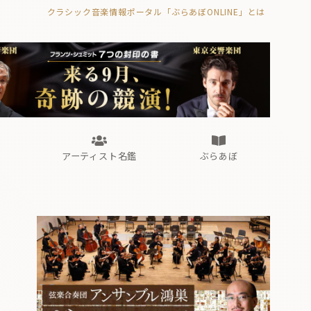
クラシック音楽情報ポータル「ぶらあぼONLINE」とは
の封印の書》
海外公演
FROM編集部
眺望
ぶらあぼブラス！
フォルテピアノ・オデッセイ
アーティスト名鑑
ぶらあぼ
の封印の書》
海外公演
FROM編集部
眺望
ぶらあぼブラス！
フォルテピアノ・オデッセイ