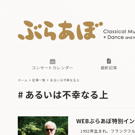
ニュース
ヤマハホ
番組一覧
東京・関
ぶらあぼ
現場のプ
古楽とそ
無料ライ
あ
か
過去の連
コンサートカレンダー
最新記事
ホーム
記事一覧
あるいは不幸なる上
ニュース
ヤマハホ
番組一覧
東京・関
ぶらあぼ
あるいは不幸なる上
現場のプ
古楽とそ
無料ライ
あ
か
過去の連
WEBぶらあぼ特別イ
1952年生まれ。フランクフ