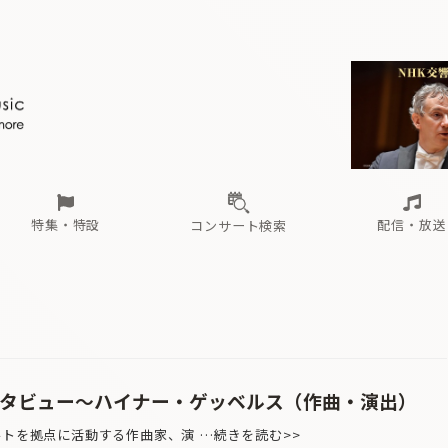
ール
（毎月更新）
東
電子版（無料・月刊）
トピックス
関西
フェスタサマーミューザKAWASAKI 2026
北海道・東北
注目公演
配布場所
インタビュー
中部
定期購読
中国・四国
CD新譜
N響＆東響 《7つ
九州・沖縄
書籍近刊
ロが推す！間違いないオーケストラコンサート
過去の特集
の先と
ブ配信スケジュール
さ
オーケストラの楽屋から
た
な
有料ライブ配信スケジュール
は
ま
や
海の向こうの音楽家
ら
わ
Aからの
載
特集・特設
配信・放送
コンサート検索
ール
（毎月更新）
東
電子版（無料・月刊）
トピックス
関西
フェスタサマーミューザKAWASAKI 2026
北海道・東北
注目公演
配布場所
インタビュー
中部
定期購読
中国・四国
CD新譜
N響＆東響 《7つ
九州・沖縄
書籍近刊
ロが推す！間違いないオーケストラコンサート
過去の特集
の先と
ブ配信スケジュール
さ
オーケストラの楽屋から
た
な
有料ライブ配信スケジュール
は
ま
や
海の向こうの音楽家
ら
わ
Aからの
載
ンタビュー〜ハイナー・ゲッベルス（作曲・演出）
ルトを拠点に活動する作曲家、演 …続きを読む>>