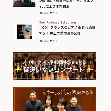
ン編曲の「展覧会の絵」が、日本フ
ィルにより本邦初演！
2026年8月7日
New Release Selection
【CD】フランスのピアノ曲 近代の華
やぎⅠ 井上二葉の演奏記録
2026年8月7日