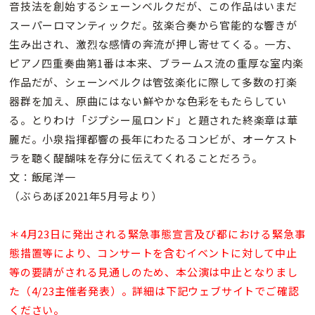
音技法を創始するシェーンベルクだが、この作品はいまだ
スーパーロマンティックだ。弦楽合奏から官能的な響きが
生み出され、激烈な感情の奔流が押し寄せてくる。一方、
ピアノ四重奏曲第1番は本来、ブラームス流の重厚な室内楽
作品だが、シェーンベルクは管弦楽化に際して多数の打楽
器群を加え、原曲にはない鮮やかな色彩をもたらしてい
る。とりわけ「ジプシー風ロンド」と題された終楽章は華
麗だ。小泉指揮都響の長年にわたるコンビが、オーケスト
ラを聴く醍醐味を存分に伝えてくれることだろう。
文：飯尾洋一
（ぶらあぼ2021年5月号より）
＊4月23日に発出される緊急事態宣言及び都における緊急事
態措置等により、コンサートを含むイベントに対して中止
等の要請がされる見通しのため、本公演は中止となりまし
た（4/23主催者発表）。詳細は下記ウェブサイトでご確認
ください。