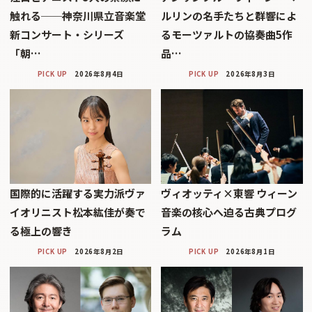
触れる──神奈川県立音楽堂
ルリンの名手たちと群響によ
新コンサート・シリーズ
るモーツァルトの協奏曲5作
「朝…
品…
PICK UP
2026年8月4日
PICK UP
2026年8月3日
国際的に活躍する実力派ヴァ
ヴィオッティ×東響 ウィーン
イオリニスト松本紘佳が奏で
音楽の核心へ迫る古典プログ
る極上の響き
ラム
PICK UP
2026年8月2日
PICK UP
2026年8月1日