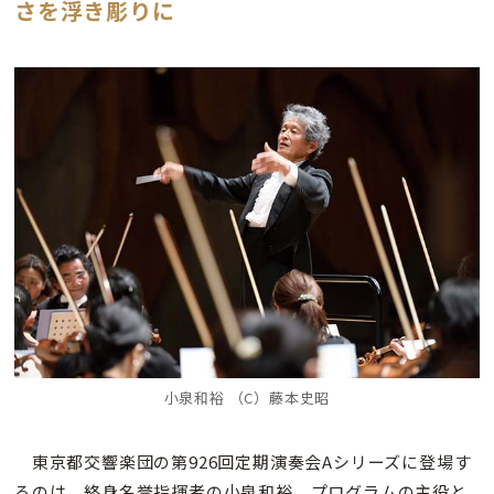
さを浮き彫りに
小泉和裕 （C）藤本史昭
東京都交響楽団の第926回定期演奏会Aシリーズに登場す
るのは、終身名誉指揮者の小泉和裕。プログラムの主役と