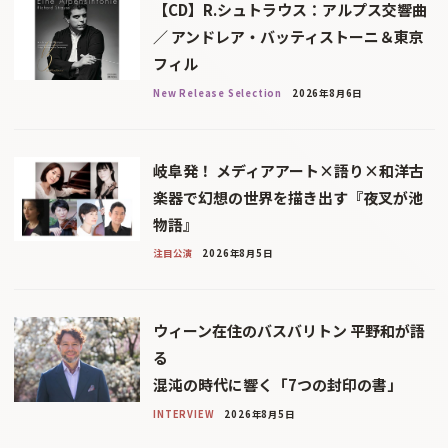
【CD】R.シュトラウス：アルプス交響曲
／ アンドレア・バッティストーニ＆東京
フィル
New Release Selection
2026年8月6日
岐阜発！ メディアアート×語り×和洋古
楽器で幻想の世界を描き出す『夜叉が池
物語』
注目公演
2026年8月5日
ウィーン在住のバスバリトン 平野和が語
る
混沌の時代に響く「7つの封印の書」
INTERVIEW
2026年8月5日