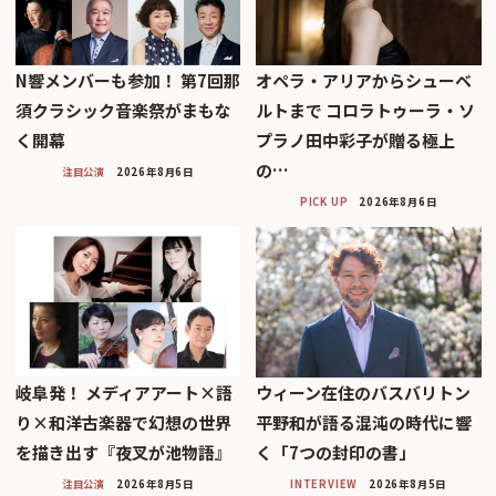
N響メンバーも参加！ 第7回那
オペラ・アリアからシューベ
須クラシック音楽祭がまもな
ルトまで コロラトゥーラ・ソ
く開幕
プラノ田中彩子が贈る極上
の…
注目公演
2026年8月6日
PICK UP
2026年8月6日
岐阜発！ メディアアート×語
ウィーン在住のバスバリトン
り×和洋古楽器で幻想の世界
平野和が語る混沌の時代に響
を描き出す『夜叉が池物語』
く「7つの封印の書」
注目公演
2026年8月5日
INTERVIEW
2026年8月5日