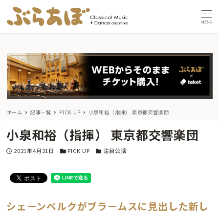
MENU
ホーム
記事一覧
PICK UP
小泉和裕（指揮） 東京都交響楽団
小泉和裕（指揮） 東京都交響楽団
投稿日
カテゴリー
カテゴリー
2021年4月21日
PICK UP
注目公演
シェーンベルクがブラームスに見出した新し