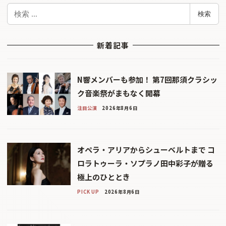
検
検索
索
新着記事
N響メンバーも参加！ 第7回那須クラシッ
ク音楽祭がまもなく開幕
注目公演
2026年8月6日
オペラ・アリアからシューベルトまで コ
ロラトゥーラ・ソプラノ田中彩子が贈る
極上のひととき
PICK UP
2026年8月6日