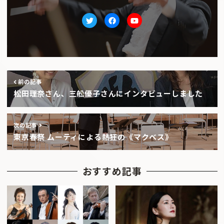
Twitter
facebook
Youtube
前の記事
松田理奈さん、三舩優子さんにインタビューしました
次の記事
東京春祭 ムーティによる熱狂の《マクベス》
おすすめ記事