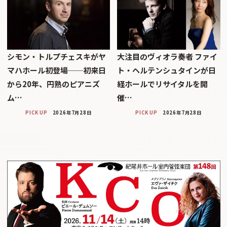
シモン・トルプチェスキがヤ
大注目のヴィオラ奏者 ファイ
マハホール初登場──初来日
ト・ヘルテンシュタインが日
から20年、円熟のピアニズ
経ホールでリサイタルを開
ム…
催…
PICK UP
2026年7月28日
PICK UP
2026年7月28日