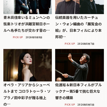
青木尚佳率いるミュンヘンの
伝統楽器を用いたカーチュ
弦楽トリオが浜離宮朝日ホー
ン・ウォン編曲の「展覧会の
ルへ――名手たちが交わす音の…
絵」が、日本フィルにより本
邦初…
PICK UP
2026年8月8日
PICK UP
2026年8月7日
オペラ・アリアからシューベ
佐渡裕＆新日本フィルがブル
ルトまで コロラトゥーラ・ソ
ックナー第5番で挑む巨大な
プラノ田中彩子が贈る極上
響きの構築
の…
PICK UP
2026年8月5日