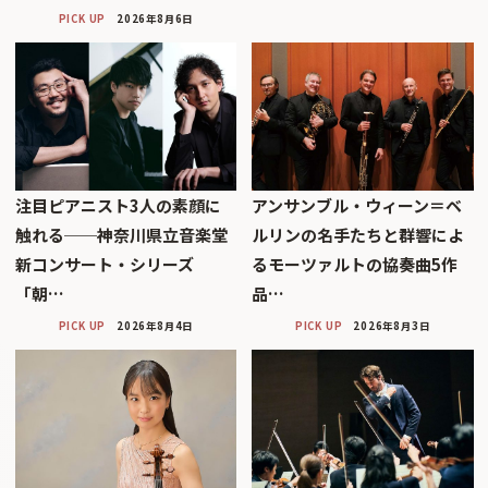
PICK UP
2026年8月6日
注目ピアニスト3人の素顔に
アンサンブル・ウィーン＝ベ
触れる──神奈川県立音楽堂
ルリンの名手たちと群響によ
新コンサート・シリーズ
るモーツァルトの協奏曲5作
「朝…
品…
PICK UP
2026年8月4日
PICK UP
2026年8月3日