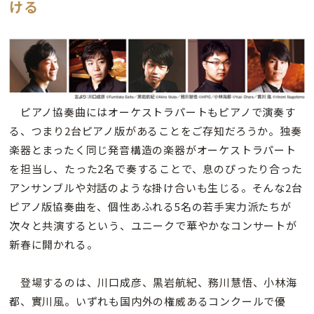
ける
ピアノ協奏曲にはオーケストラパートもピアノで演奏す
る、つまり2台ピアノ版があることをご存知だろうか。独奏
楽器とまったく同じ発音構造の楽器がオーケストラパート
を担当し、たった2名で奏することで、息のぴったり合った
アンサンブルや対話のような掛け合いも生じる。そんな2台
ピアノ版協奏曲を、個性あふれる5名の若手実力派たちが
次々と共演するという、ユニークで華やかなコンサートが
新春に開かれる。
登場するのは、川口成彦、黒岩航紀、務川慧悟、小林海
都、實川風。いずれも国内外の権威あるコンクールで優