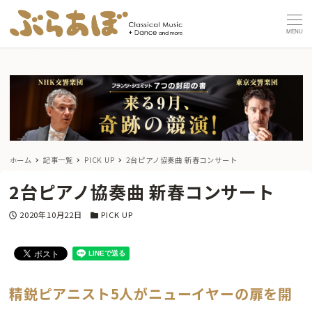
MENU
ホーム
記事一覧
PICK UP
2台ピアノ協奏曲 新春コンサート
2台ピアノ協奏曲 新春コンサート
投稿日
カテゴリー
2020年10月22日
PICK UP
精鋭ピアニスト5人がニューイヤーの扉を開