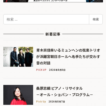
検
検索
索
新着記事
青木尚佳率いるミュンヘンの弦楽トリオ
が浜離宮朝日ホールへ――名手たちが交わす
音の対話
PICK UP
2026年8月8日
桑原志織 ピアノ・リサイタル
－オール・ショパン・プログラム－
Pick Up
2026年8月7日