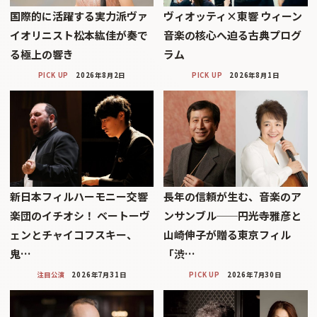
国際的に活躍する実力派ヴァ
ヴィオッティ×東響 ウィーン
イオリニスト松本紘佳が奏で
音楽の核心へ迫る古典プログ
る極上の響き
ラム
PICK UP
2026年8月2日
PICK UP
2026年8月1日
新日本フィルハーモニー交響
長年の信頼が生む、音楽のア
楽団のイチオシ！ ベートーヴ
ンサンブル──円光寺雅彦と
ェンとチャイコフスキー、
山崎伸子が贈る東京フィル
鬼…
「渋…
注目公演
2026年7月31日
PICK UP
2026年7月30日