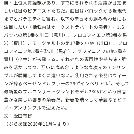
勝・上位入賞経験があり、すでにそれぞれの活躍が目覚ま
しい注目のピアニストたちだ。曲目はバロックから近現代
までとバラエティに富む。以下のデュオの組み合わせにも
注目したい（括弧内はオーケストラパートの奏者）。J.S.
バッハの第1番を川口（務川）、プロコフィエフ第3番を黒
岩（實川）、モーツァルトの第17番を小林（川口）、プロ
コフィエフ第2番を務川（黒岩）、ラフマニノフの第2番を
實川（小林）が披露する。それぞれの専門性や持ち味・強
みを活かしつつ、互いに高め合うような高次元のアンサン
ブルが展開してゆくに違いない。使用される楽器はウィー
ンが誇るベーゼンドルファーの290“インペリアル”、そして
最新型のフルコンサートグランドモデル280VCという倍音
豊かな美しい響きの楽器だ。新春を瑞々しく華麗なるピア
ノ・アンサンブルで迎えたい。
文：飯田有抄
（ぶらあぼ2020年11月号より）