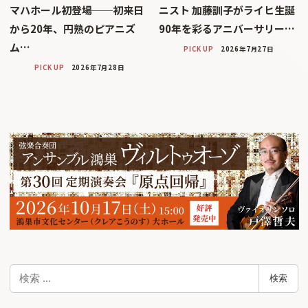
マハホール初登場──初来日
ニスト 加藤訓子がライヒ生誕
から20年、円熟のピアニズ
90年を彩るアニバーサリー…
ム…
PICK UP
2026年7月27日
PICK UP
2026年7月28日
検
検索
索