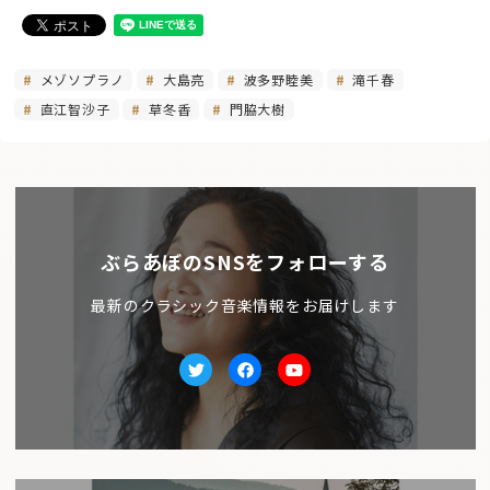
メゾソプラノ
大島亮
波多野睦美
滝千春
直江智沙子
草冬香
門脇大樹
ぶらあぼのSNSをフォローする
最新のクラシック音楽情報をお届けします
Twitter
facebook
Youtube