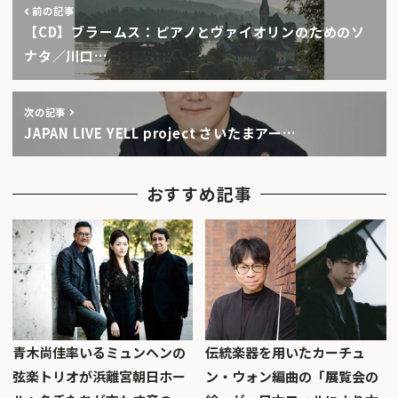
前の記事
【CD】ブラームス：ピアノとヴァイオリンのためのソ
ナタ／川口…
次の記事
JAPAN LIVE YELL project さいたまアー…
おすすめ記事
青木尚佳率いるミュンヘンの
伝統楽器を用いたカーチュ
弦楽トリオが浜離宮朝日ホー
ン・ウォン編曲の「展覧会の