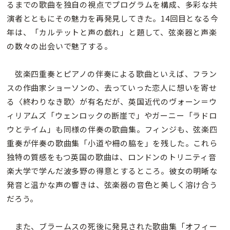
るまでの歌曲を独自の視点でプログラムを構成、多彩な共
演者とともにその魅力を再発見してきた。14回目となる今
年は、「カルテットと声の戯れ」と題して、弦楽器と声楽
の数々の出会いで魅了する。
弦楽四重奏とピアノの伴奏による歌曲といえば、フラン
スの作曲家ショーソンの、去っていった恋人に想いを寄せ
る〈終わりなき歌〉が有名だが、英国近代のヴォーン＝ウ
ィリアムズ「ウェンロックの断崖で」やガーニー「ラドロ
ウとテイム」も同様の伴奏の歌曲集。フィンジも、弦楽四
重奏が伴奏の歌曲集「小道や柵の脇を」を残した。これら
独特の質感をもつ英国の歌曲は、ロンドンのトリニティ音
楽大学で学んだ波多野の得意とするところ。彼女の明晰な
発音と温かな声の響きは、弦楽器の音色と美しく溶け合う
だろう。
また、ブラームスの死後に発見された歌曲集「オフィー