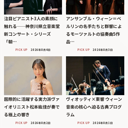
注目ピアニスト3人の素顔に
アンサンブル・ウィーン＝ベ
触れる──神奈川県立音楽堂
ルリンの名手たちと群響によ
新コンサート・シリーズ
るモーツァルトの協奏曲5作
「朝…
品…
PICK UP
2026年8月4日
PICK UP
2026年8月3日
国際的に活躍する実力派ヴァ
ヴィオッティ×東響 ウィーン
イオリニスト松本紘佳が奏で
音楽の核心へ迫る古典プログ
る極上の響き
ラム
PICK UP
2026年8月2日
PICK UP
2026年8月1日