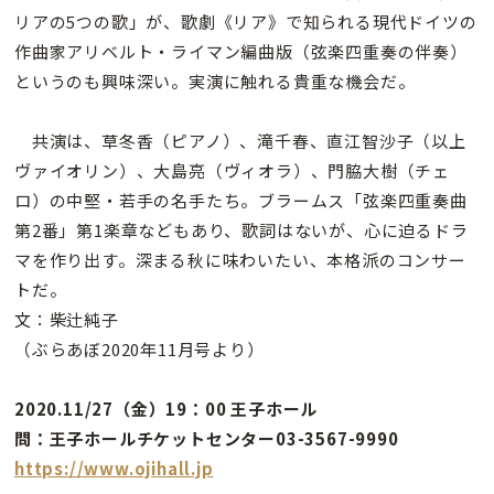
リアの5つの歌」が、歌劇《リア》で知られる現代ドイツの
作曲家アリベルト・ライマン編曲版（弦楽四重奏の伴奏）
というのも興味深い。実演に触れる貴重な機会だ。
共演は、草冬香（ピアノ）、滝千春、直江智沙子（以上
ヴァイオリン）、大島亮（ヴィオラ）、門脇大樹（チェ
ロ）の中堅・若手の名手たち。ブラームス「弦楽四重奏曲
第2番」第1楽章などもあり、歌詞はないが、心に迫るドラ
マを作り出す。深まる秋に味わいたい、本格派のコンサー
トだ。
文：柴辻純子
（ぶらあぼ2020年11月号より）
2020.11/27（金）19：00 王子ホール
問：王子ホールチケットセンター03-3567-9990
https://www.ojihall.jp