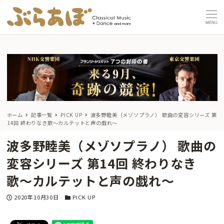
MENU
ホーム
記事一覧
PICK UP
波多野睦美（メゾソプラノ） 歌曲の変容シリーズ 第
14回 終わりなき歌〜カルテットと声の戯れ〜
波多野睦美（メゾソプラノ） 歌曲の
変容シリーズ 第14回 終わりなき
歌〜カルテットと声の戯れ〜
投稿日
カテゴリー
2020年10月30日
PICK UP