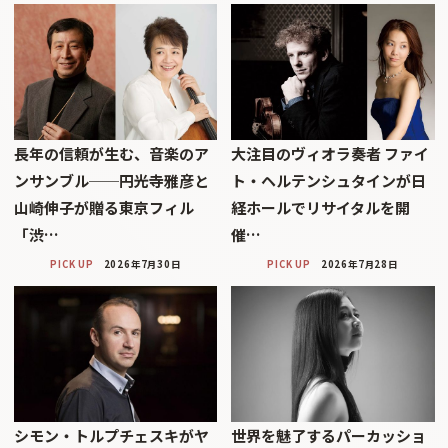
長年の信頼が生む、音楽のア
大注目のヴィオラ奏者 ファイ
ンサンブル──円光寺雅彦と
ト・ヘルテンシュタインが日
山崎伸子が贈る東京フィル
経ホールでリサイタルを開
「渋…
催…
PICK UP
2026年7月30日
PICK UP
2026年7月28日
シモン・トルプチェスキがヤ
世界を魅了するパーカッショ