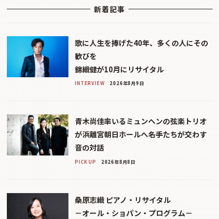
新着記事
歌に人生を捧げた40年、多くの人にその
歓びを
錦織健が10月にリサイタル
INTERVIEW
2026年8月9日
青木尚佳率いるミュンヘンの弦楽トリオ
が浜離宮朝日ホールへ――名手たちが交わす
音の対話
PICK UP
2026年8月8日
桑原志織 ピアノ・リサイタル
－オール・ショパン・プログラム－