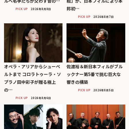
ルへ――名手たちが交わす音の…
絵」が、日本フィルにより本
邦初…
PICK UP
2026年8月8日
PICK UP
2026年8月7日
オペラ・アリアからシューベ
佐渡裕＆新日本フィルがブル
ルトまで コロラトゥーラ・ソ
ックナー第5番で挑む巨大な
プラノ田中彩子が贈る極上
響きの構築
の…
PICK UP
2026年8月5日
PICK UP
2026年8月6日