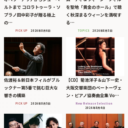
ルトまで コロラトゥーラ・ソ
を聖地「黄金のホール」で聴
プラノ田中彩子が贈る極上
く秋深まるウィーンを満喫す
の…
る…
PICK UP
2026年8月6日
TOPICS
2026年8月5日
佐渡裕＆新日本フィルがブル
【CD】菊池洋子＆山下一史・
ックナー第5番で挑む巨大な
大阪交響楽団のベートーヴェ
響きの構築
ン・ピアノ協奏曲全集 Vo…
PICK UP
2026年8月5日
New Release Selection
2026年8月4日