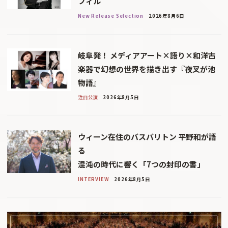
フィル
New Release Selection
2026年8月6日
岐阜発！ メディアアート×語り×和洋古
楽器で幻想の世界を描き出す『夜叉が池
物語』
注目公演
2026年8月5日
ウィーン在住のバスバリトン 平野和が語
る
混沌の時代に響く「7つの封印の書」
INTERVIEW
2026年8月5日