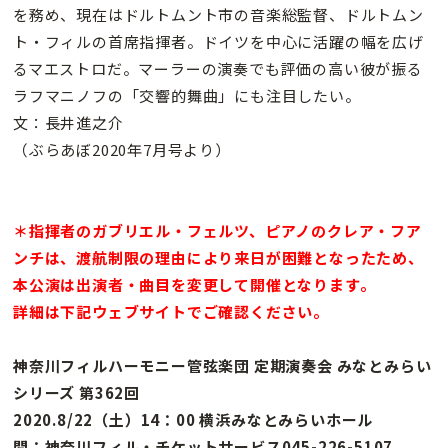
を務め、現在はドルトムント市の音楽総監督、ドルトムン
ト・フィルの首席指揮者。ドイツを中心に活躍の幅を広げ
るマエストロだ。マーラーの演奏でも評価の高い彼が振る
ラフマニノフの「交響的舞曲」にも注目したい。
文：長井進之介
（ぶらあぼ2020年7月号より）
＊指揮者のガブリエル・フェルツ、ピアノのクレア・フア
ンチは、渡航制限の理由により来日が困難となったため、
本公演は出演者・曲目を変更して開催となります。
詳細は下記ウェブサイトでご確認ください。
神奈川フィルハーモニー管弦楽団 定期演奏会 みなとみらい
シリーズ 第362回
2020.8/22（土）14：00 横浜みなとみらいホール
問：神奈川フィル・チケットサービス045-226-5107