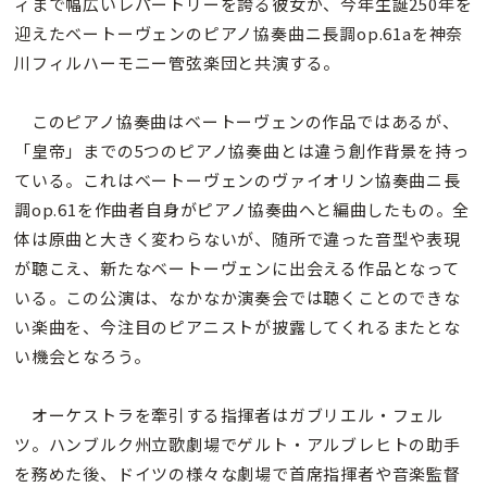
ィまで幅広いレパートリーを誇る彼女が、今年生誕250年を
迎えたベートーヴェンのピアノ協奏曲ニ長調op.61aを神奈
川フィルハーモニー管弦楽団と共演する。
このピアノ協奏曲はベートーヴェンの作品ではあるが、
「皇帝」までの5つのピアノ協奏曲とは違う創作背景を持っ
ている。これはベートーヴェンのヴァイオリン協奏曲ニ長
調op.61を作曲者自身がピアノ協奏曲へと編曲したもの。全
体は原曲と大きく変わらないが、随所で違った音型や表現
が聴こえ、新たなベートーヴェンに出会える作品となって
いる。この公演は、なかなか演奏会では聴くことのできな
い楽曲を、今注目のピアニストが披露してくれるまたとな
い機会となろう。
オーケストラを牽引する指揮者はガブリエル・フェル
ツ。ハンブルク州立歌劇場でゲルト・アルブレヒトの助手
を務めた後、ドイツの様々な劇場で首席指揮者や音楽監督