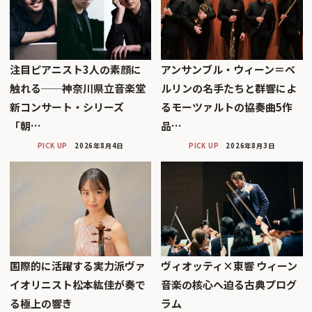
注目ピアニスト3人の素顔に
アンサンブル・ウィーン＝ベ
触れる──神奈川県立音楽堂
ルリンの名手たちと群響によ
新コンサート・シリーズ
るモーツァルトの協奏曲5作
「朝…
品…
PICK UP
2026年8月4日
PICK UP
2026年8月3日
国際的に活躍する実力派ヴァ
ヴィオッティ×東響 ウィーン
イオリニスト松本紘佳が奏で
音楽の核心へ迫る古典プログ
る極上の響き
ラム