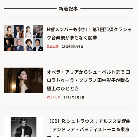
新着記事
N響メンバーも参加！ 第7回那須クラシッ
ク音楽祭がまもなく開幕
注目公演
2026年8月6日
オペラ・アリアからシューベルトまで コ
ロラトゥーラ・ソプラノ田中彩子が贈る
極上のひととき
PICK UP
2026年8月6日
【CD】R.シュトラウス：アルプス交響曲
／ アンドレア・バッティストーニ＆東京