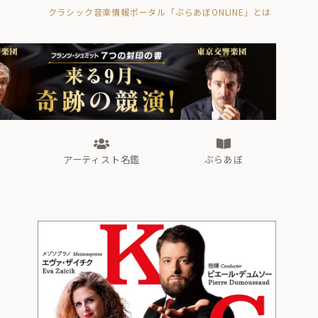
クラシック音楽情報ポータル「ぶらあぼONLINE」とは
の封印の書》
海外公演
FROM編集部
眺望
ぶらあぼブラス！
フォルテピアノ・オデッセイ
アーティスト名鑑
ぶらあぼ
の封印の書》
海外公演
FROM編集部
眺望
ぶらあぼブラス！
フォルテピアノ・オデッセイ