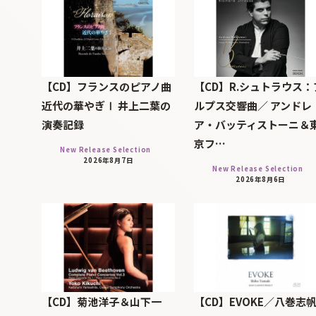
【CD】フランスのピアノ曲
【CD】R.シュトラウス：
近代の華やぎⅠ 井上二葉の
ルプス交響曲／ アンドレ
演奏記録
ア・バッティストーニ＆
京フ…
New Release Selection
2026年8月7日
New Release Selection
2026年8月6日
【CD】菊池洋子＆山下一
【CD】EVOKE／八巻志