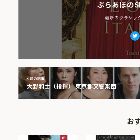
ぶらあぼのS
最新のクラシッ
Tw
前の記事
大野和士（指揮） 東京都交響楽団
お