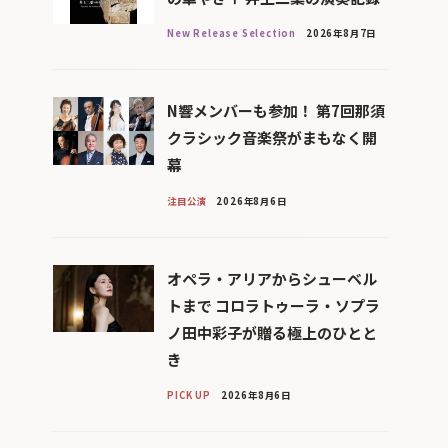
New Release Selection
2026年8月7日
N響メンバーも参加！ 第7回那須
クラシック音楽祭がまもなく開
幕
注目公演
2026年8月6日
オペラ・アリアからシューベル
トまで コロラトゥーラ・ソプラ
ノ田中彩子が贈る極上のひとと
き
PICK UP
2026年8月6日