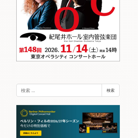
検
検索
索