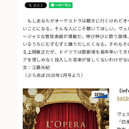
もしあなたがオーケストラは聴きに行くけれどオ
いことになる。そんな人にこそ聴いてほしい。ヴェ
ージャスな管弦楽曲が満載だ。伸び伸びと歌う旋律
いるうちにむずむずと踊りだしたくなる。それもそ
る上岡敏之だが、ドイツでは歌劇場を長年率いてき
アを惜しみなく投入した音楽が愉しくないわけがな
文：江藤光紀
（ぶらあぼ2020年2月号より）
【inf
SA
ヴェ
「四