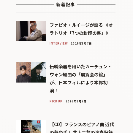
新着記事
ファビオ・ルイージが語る 《オ
ラトリオ「7つの封印の書」》
INTERVIEW
2026年8月7日
伝統楽器を用いたカーチュン・
ウォン編曲の「展覧会の絵」
が、日本フィルにより本邦初
演！
PICK UP
2026年8月7日
【CD】フランスのピアノ曲 近代
の華やぎⅠ 井上二葉の演奏記録