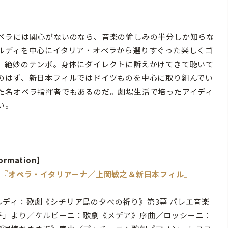
ペラには関心がないのなら、音楽の愉しみの半分しか知らな
ルディを中心にイタリア・オペラから選りすぐった楽しくゴ
、絶妙のテンポ。身体にダイレクトに訴えかけてきて聴いて
のはず、新日本フィルではドイツものを中心に取り組んでい
た名オペラ指揮者でもあるのだ。劇場生活で培ったアイディ
い。
ormation】
CD『オペラ・イタリアーナ／上岡敏之＆新日本フィル』
ルディ：歌劇《シチリア島の夕べの祈り》第3幕 バレエ音楽
季」より／ケルビーニ：歌劇《メデア》序曲／ロッシーニ：