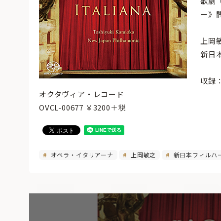
歌劇
ー》
上岡
新日
収録
オクタヴィア・レコード
OVCL-00677 ￥3200＋税
オペラ・イタリアーナ
上岡敏之
新日本フィルハ