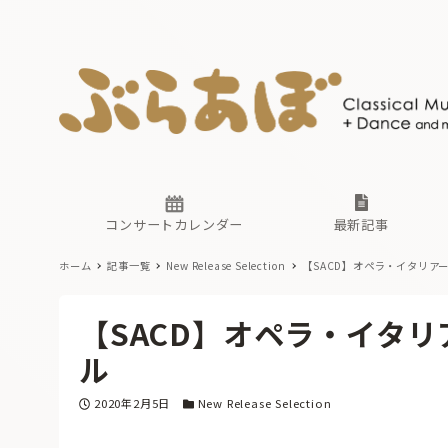
ニュース
ヤマハホ
番組一覧
東京・関
ぶらあぼ
現場のプ
古楽とそ
無料ライ
あ
か
過去の連
コンサートカレンダー
最新記事
ホーム
記事一覧
New Release Selection
【SACD】オペラ・イタリア
ニュース
ヤマハホ
番組一覧
東京・関
ぶらあぼ
【SACD】オペラ・イタ
現場のプ
古楽とそ
無料ライ
あ
か
ル
過去の連
投稿日
カテゴリー
2020年2月5日
New Release Selection