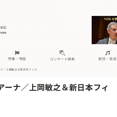
ール
（毎月更新）
東
電子版（無料・月刊）
トピックス
関西
フェスタサマーミューザKAWASAKI 2026
北海道・東北
注目公演
配布場所
インタビュー
中部
定期購読
中国・四国
CD新譜
N響＆東響 《7つ
九州・沖縄
書籍近刊
ロが推す！間違いないオーケストラコンサート
過去の特集
の先と
ブ配信スケジュール
さ
オーケストラの楽屋から
た
な
有料ライブ配信スケジュール
は
ま
や
海の向こうの音楽家
ら
わ
Aからの
載
特集・特設
配信・放送
コンサート検索
ーナ／上岡敏之＆新日本フィル
ール
（毎月更新）
東
電子版（無料・月刊）
トピックス
関西
フェスタサマーミューザKAWASAKI 2026
北海道・東北
注目公演
配布場所
インタビュー
中部
定期購読
中国・四国
CD新譜
N響＆東響 《7つ
九州・沖縄
書籍近刊
リアーナ／上岡敏之＆新日本フィ
ロが推す！間違いないオーケストラコンサート
過去の特集
の先と
ブ配信スケジュール
さ
オーケストラの楽屋から
た
な
有料ライブ配信スケジュール
は
ま
や
海の向こうの音楽家
ら
わ
Aからの
載