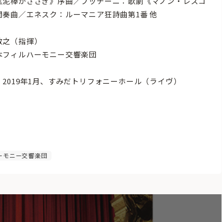
《泥棒かささぎ》序曲／プッチーニ：歌劇《マノン・レスコ
間奏曲／エネスク：ルーマニア狂詩曲第1番 他
敏之（指揮）
本フィルハーモニー交響楽団
：2019年1月、すみだトリフォニーホール（ライヴ）
ーモニー交響楽団