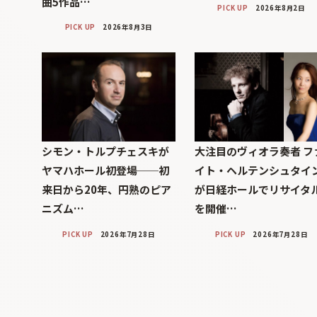
曲5作品…
PICK UP
2026年8月2日
PICK UP
2026年8月3日
シモン・トルプチェスキが
大注目のヴィオラ奏者 フ
ヤマハホール初登場──初
イト・ヘルテンシュタイ
来日から20年、円熟のピア
が日経ホールでリサイタ
ニズム…
を開催…
PICK UP
2026年7月28日
PICK UP
2026年7月28日