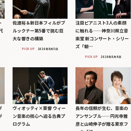
ト
佐渡裕＆新日本フィルがブ
注目ピアニスト3人の素顔
代
ルックナー第5番で挑む巨
に触れる──神奈川県立音
」
大な響きの構築
楽堂 新コンサート・シリー
ズ「朝…
PICK UP
2026年8月5日
PICK UP
2026年8月4日
ヴ
ヴィオッティ×東響 ウィー
長年の信頼が生む、音楽の
が
ン音楽の核心へ迫る古典プ
アンサンブル──円光寺雅
ログラム
彦と山崎伸子が贈る東京フ