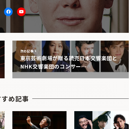
itter
facebook
Youtube
次の記事
東京芸術劇場が贈る読売日本交響楽団と
NHK交響楽団のコンサー…
すすめ記事