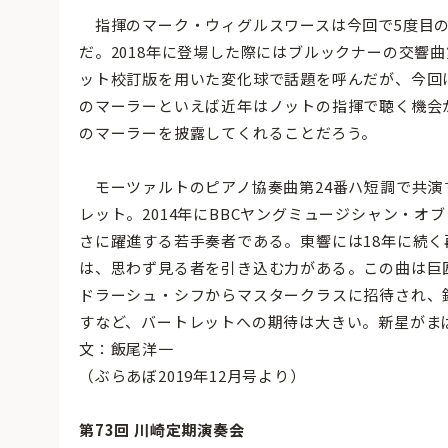
指揮のマーク・ウィグルスワースは今回で5度目の
だ。2018年に登場した際にはブルックナーの交響曲第
ット校訂版を用いた変化球で話題を呼んだが、今回
のマーラーといえば近年はノットの指揮で聴く機会
のマーラーを披露してくれることだろう。
モーツァルトのピアノ協奏曲第24番ハ短調で共演す
レット。2014年にBBCヤングミュージシャン・オ
さに躍進する若手奏者である。東響には18年に続
は、思わず見る者を引き込む力がある。この曲は巨
ドラーシュ・シフからマスタークラスに招待され、
すなど、バートレットへの期待は大きい。新星がま
文：飯尾洋一
（ぶらあぼ2019年12月号より）
第73回 川崎定期演奏会