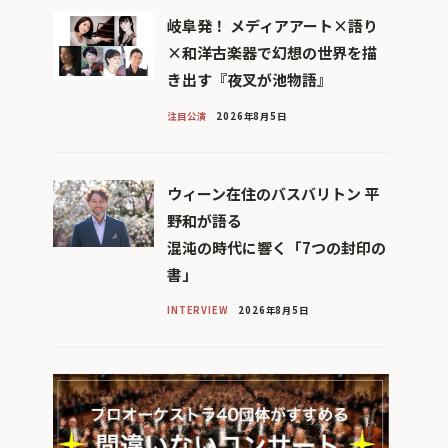
岐阜発！ メディアアート×語り
×和洋古楽器で幻想の世界を描
き出す『夜叉が池物語』
注目公演
2026年8月5日
ウィーン在住のバスバリトン 平
野和が語る
混沌の時代に響く「7つの封印の
書」
INTERVIEW
2026年8月5日