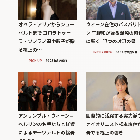
オペラ・アリアからシュー
ウィーン在住のバスバリ
ベルトまで コロラトゥー
ン 平野和が語る混沌の時
ラ・ソプラノ田中彩子が贈
に響く「7つの封印の書
る極上の…
INTERVIEW
2026年8月5日
PICK UP
2026年8月6日
アンサンブル・ウィーン＝
国際的に活躍する実力派
ベルリンの名手たちと群響
ァイオリニスト松本紘佳
によるモーツァルトの協奏
奏でる極上の響き