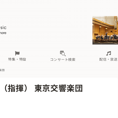
ール
（毎月更新）
東
電子版（無料・月刊）
トピックス
関西
フェスタサマーミューザKAWASAKI 2026
北海道・東北
注目公演
配布場所
インタビュー
中部
定期購読
中国・四国
CD新譜
N響＆東響 《7つ
九州・沖縄
書籍近刊
ロが推す！間違いないオーケストラコンサート
過去の特集
の先と
ブ配信スケジュール
さ
オーケストラの楽屋から
た
な
有料ライブ配信スケジュール
は
ま
や
海の向こうの音楽家
ら
わ
Aからの
載
特集・特設
配信・放送
コンサート検索
楽団
ール
（毎月更新）
東
電子版（無料・月刊）
トピックス
関西
フェスタサマーミューザKAWASAKI 2026
北海道・東北
注目公演
配布場所
インタビュー
中部
定期購読
中国・四国
CD新譜
N響＆東響 《7つ
九州・沖縄
書籍近刊
（指揮） 東京交響楽団
ロが推す！間違いないオーケストラコンサート
過去の特集
の先と
ブ配信スケジュール
さ
オーケストラの楽屋から
た
な
有料ライブ配信スケジュール
は
ま
や
海の向こうの音楽家
ら
わ
Aからの
載