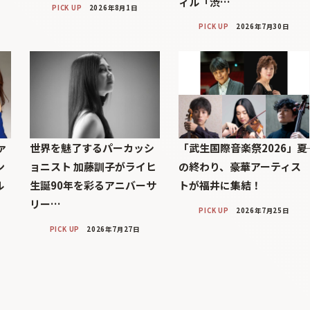
ィル「渋…
PICK UP
2026年8月1日
PICK UP
2026年7月30日
ァ
世界を魅了するパーカッシ
「武生国際音楽祭2026」――夏
ン
ョニスト 加藤訓子がライヒ
の終わり、豪華アーティス
ル
生誕90年を彩るアニバーサ
トが福井に集結！
リー…
PICK UP
2026年7月25日
PICK UP
2026年7月27日