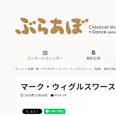
ニュース
ヤマハホ
番組一覧
東京・関
ぶらあぼ
現場のプ
古楽とそ
無料ライ
あ
か
過去の連
コンサートカレンダー
最新記事
ホーム
記事一覧
PICK UP
マーク・ウィグルスワース（指揮） 東京交響
ニュース
ヤマハホ
番組一覧
東京・関
ぶらあぼ
マーク・ウィグルスワース
現場のプ
古楽とそ
無料ライ
あ
か
投稿日
カテゴリー
2019年11月28日
PICK UP
過去の連