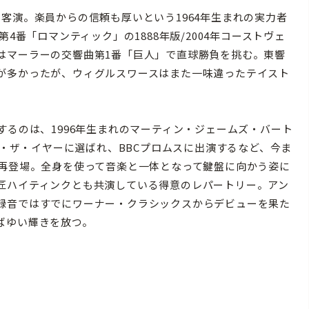
客演。楽員からの信頼も厚いという1964年生まれの実力者
4番「ロマンティック」の1888年版/2004年コーストヴェ
はマーラーの交響曲第1番「巨人」で直球勝負を挑む。東響
が多かったが、ウィグルスワースはまた一味違ったテイスト
るのは、1996年生まれのマーティン・ジェームズ・バート
ブ・ザ・イヤーに選ばれ、BBCプロムスに出演するなど、今ま
く再登場。全身を使って音楽と一体となって鍵盤に向かう姿に
匠ハイティンクとも共演している得意のレパートリー。アン
録音ではすでにワーナー・クラシックスからデビューを果た
ばゆい輝きを放つ。