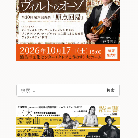
検
検索
索