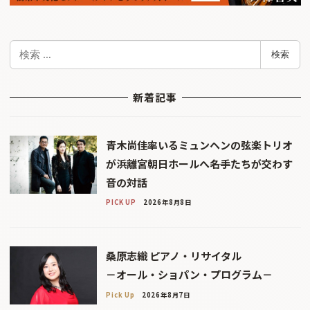
検
検索
索
新着記事
青木尚佳率いるミュンヘンの弦楽トリオ
が浜離宮朝日ホールへ――名手たちが交わす
音の対話
PICK UP
2026年8月8日
桑原志織 ピアノ・リサイタル
－オール・ショパン・プログラム－
Pick Up
2026年8月7日