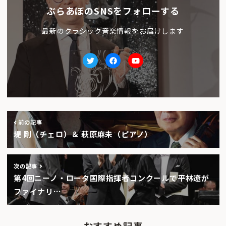
ぶらあぼのSNSをフォローする
最新のクラシック音楽情報をお届けします
Twitter
facebook
Youtube
前の記事
堤 剛（チェロ）＆ 萩原麻未（ピアノ）
次の記事
第4回ニーノ・ロータ国際指揮者コンクールで平林遼が
ファイナリ…
おすすめ記事