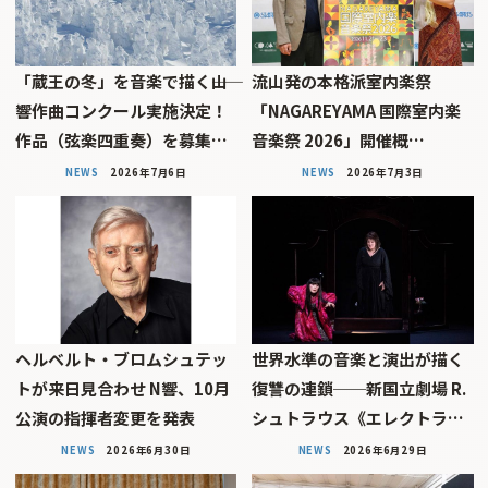
「蔵王の冬」を音楽で描く――山
流山発の本格派室内楽祭
響作曲コンクール実施決定！
「NAGAREYAMA 国際室内楽
作品（弦楽四重奏）を募集…
音楽祭 2026」開催概…
NEWS
2026年7月6日
NEWS
2026年7月3日
ヘルベルト・ブロムシュテッ
世界水準の音楽と演出が描く
トが来日見合わせ N響、10月
復讐の連鎖──新国立劇場 R.
公演の指揮者変更を発表
シュトラウス《エレクトラ…
NEWS
2026年6月30日
NEWS
2026年6月29日