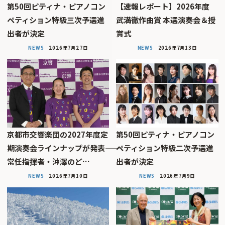
第50回ピティナ・ピアノコン
【速報レポート】2026年度
ペティション特級三次予選進
武満徹作曲賞 本選演奏会＆授
出者が決定
賞式
NEWS
2026年7月27日
NEWS
2026年7月13日
京都市交響楽団の2027年度定
第50回ピティナ・ピアノコン
期演奏会ラインナップが発表――
ペティション特級二次予選進
常任指揮者・沖澤のど…
出者が決定
NEWS
2026年7月10日
NEWS
2026年7月9日