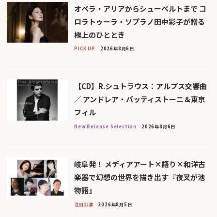
オペラ・アリアからシューベルトまで コ
ロラトゥーラ・ソプラノ田中彩子が贈る
極上のひととき
PICK UP
2026年8月6日
【CD】R.シュトラウス：アルプス交響曲
／ アンドレア・バッティストーニ＆東京
フィル
New Release Selection
2026年8月6日
岐阜発！ メディアアート×語り×和洋古
楽器で幻想の世界を描き出す『夜叉が池
物語』
注目公演
2026年8月5日