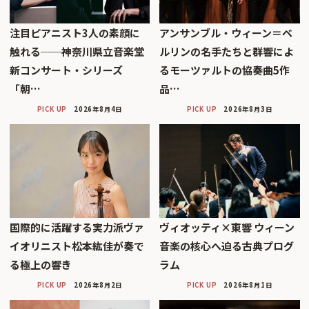
注目ピアニスト3人の素顔に
アンサンブル・ウィーン＝ベ
触れる──神奈川県立音楽堂
ルリンの名手たちと群響によ
新コンサート・シリーズ
るモーツァルトの協奏曲5作
「朝…
品…
PICK UP
2026年8月4日
PICK UP
2026年8月3日
国際的に活躍する実力派ヴァ
ヴィオッティ×東響 ウィーン
イオリニスト松本紘佳が奏で
音楽の核心へ迫る古典プログ
る極上の響き
ラム
PICK UP
2026年8月2日
PICK UP
2026年8月1日