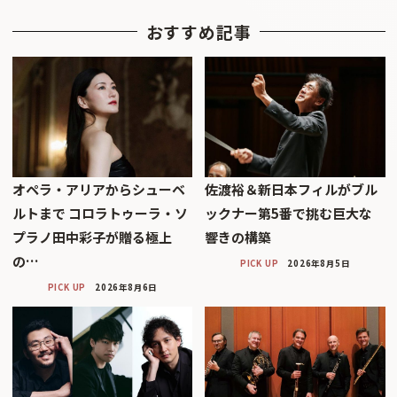
おすすめ記事
オペラ・アリアからシューベ
佐渡裕＆新日本フィルがブル
ルトまで コロラトゥーラ・ソ
ックナー第5番で挑む巨大な
プラノ田中彩子が贈る極上
響きの構築
の…
PICK UP
2026年8月5日
PICK UP
2026年8月6日