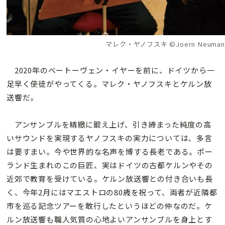
マレク・ヤノフスキ ©Joern Neuman
2020年のベートーヴェン・イヤーを前に、ドイツから一
足早く使徒がやってくる。マレク・ヤノフスキとケルン放
送響だ。
アンサンブルを精緻に鍛え上げ、引き締まった純度の高
いサウンドを実現するヤノフスキの実力については、多言
は要すまい。今や世界的な名声を博する長老である。ポー
ランド生まれのこの巨匠、実はドイツの古都ケルンやその
近郊で教育を受けている。ケルン放送響との付き合いも長
く、今年2月にはマエストロの80歳を祝って、両者が近隣都
市を巡る記念ツアーを敢行したというほどの仲なのだ。ケ
ルン放送響も職人気質の心地よいアンサンブルを身上とす