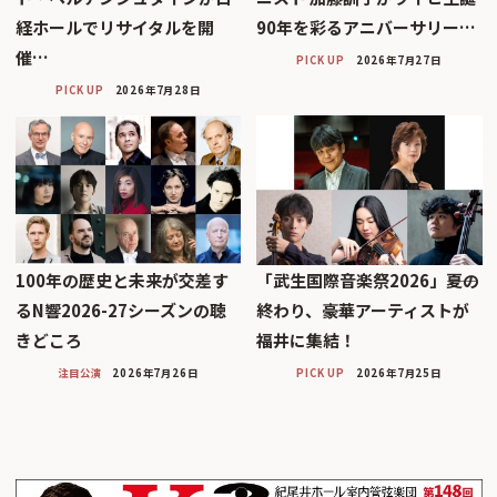
経ホールでリサイタルを開
90年を彩るアニバーサリー…
催…
PICK UP
2026年7月27日
PICK UP
2026年7月28日
100年の歴史と未来が交差す
「武生国際音楽祭2026」――夏の
るN響2026-27シーズンの聴
終わり、豪華アーティストが
きどころ
福井に集結！
注目公演
2026年7月26日
PICK UP
2026年7月25日