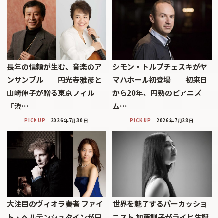
長年の信頼が生む、音楽のア
シモン・トルプチェスキがヤ
ンサンブル──円光寺雅彦と
マハホール初登場──初来日
山崎伸子が贈る東京フィル
から20年、円熟のピアニズ
「渋…
ム…
PICK UP
2026年7月30日
PICK UP
2026年7月28日
大注目のヴィオラ奏者 ファイ
世界を魅了するパーカッショ
ト・ヘルテンシュタインが日
ニスト 加藤訓子がライヒ生誕