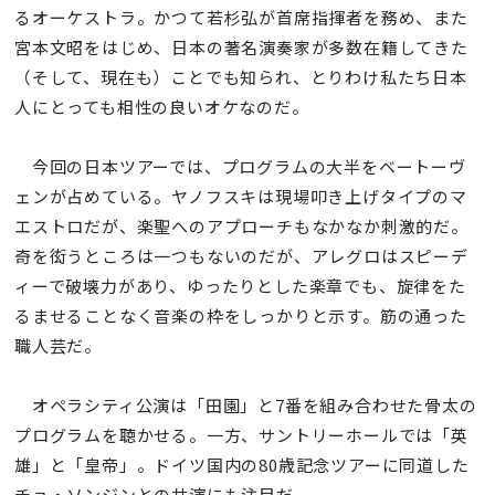
るオーケストラ。かつて若杉弘が首席指揮者を務め、また
宮本文昭をはじめ、日本の著名演奏家が多数在籍してきた
（そして、現在も）ことでも知られ、とりわけ私たち日本
人にとっても相性の良いオケなのだ。
今回の日本ツアーでは、プログラムの大半をベートーヴ
ェンが占めている。ヤノフスキは現場叩き上げタイプのマ
エストロだが、楽聖へのアプローチもなかなか刺激的だ。
奇を衒うところは一つもないのだが、アレグロはスピーデ
ィーで破壊力があり、ゆったりとした楽章でも、旋律をた
るませることなく音楽の枠をしっかりと示す。筋の通った
職人芸だ。
オペラシティ公演は「田園」と7番を組み合わせた骨太の
プログラムを聴かせる。一方、サントリーホールでは「英
雄」と「皇帝」。ドイツ国内の80歳記念ツアーに同道した
チョ・ソンジンとの共演にも注目だ。