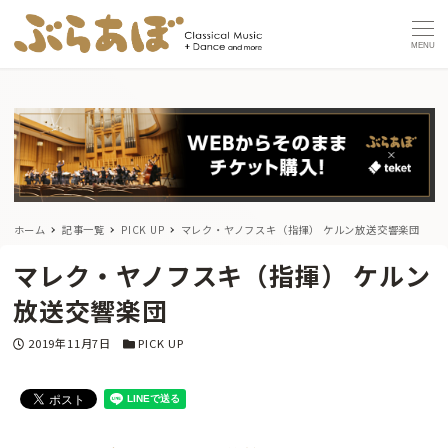
MENU
ホーム
記事一覧
PICK UP
マレク・ヤノフスキ（指揮） ケルン放送交響楽団
マレク・ヤノフスキ（指揮） ケルン
放送交響楽団
投稿日
カテゴリー
2019年11月7日
PICK UP