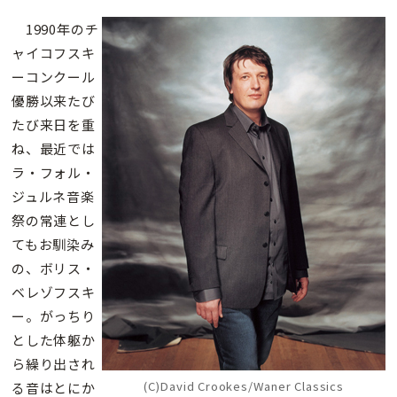
1990年のチ
ャイコフスキ
ーコンクール
優勝以来たび
たび来日を重
ね、最近では
ラ・フォル・
ジュルネ音楽
祭の常連とし
てもお馴染み
の、ボリス・
ベレゾフスキ
ー。がっちり
とした体躯か
ら繰り出され
(C)David Crookes/Waner Classics
る音はとにか