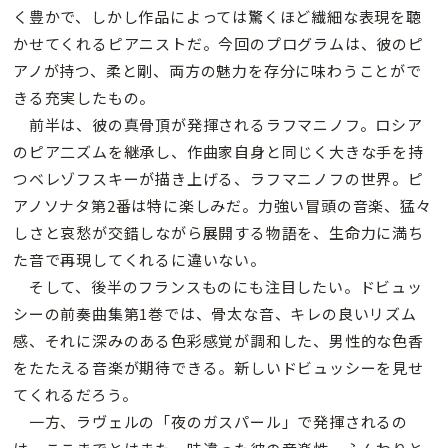
く豊かで、しかし作品によっては驚くほど繊細な表現を聴
かせてくれるピアニストだ。今回のプログラムは、彼のピ
アノが持つ、柔と剛、両方の魅力を存分に味わうことがで
きる充実したもの。
前半は、彼の真骨頂が発揮されるラフマニノフ。ロシア
のピア二ズムを継承し、作曲家自身と同じく大きな手を持
つベレゾフスキーが描き上げる、ラフマニノフの世界。ピ
アノソナタ第2番は特に楽しみだ。力強い冒頭の音楽、猛々
しさと哀愁が交錯しながら展開する物語を、生命力に満ち
た音で再現してくれるに違いない。
そして、後半のフランスものにも注目したい。ドビュッ
シーの前奏曲集第1巻では、骨太な音、キレの良いリズム
感、それに深みのある色彩感覚が調和した、男性的な色香
をたたえる音楽が期待できる。新しいドビュッシーを見せ
てくれるだろう。
一方、ラヴェルの「夜のガスパール」で発揮されるの