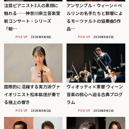
注目ピアニスト3人の素顔に
アンサンブル・ウィーン＝ベ
触れる──神奈川県立音楽堂
ルリンの名手たちと群響によ
新コンサート・シリーズ
るモーツァルトの協奏曲5作
「朝…
品…
PICK UP
2026年8月4日
PICK UP
2026年8月3日
国際的に活躍する実力派ヴァ
ヴィオッティ×東響 ウィーン
イオリニスト松本紘佳が奏で
音楽の核心へ迫る古典プログ
る極上の響き
ラム
PICK UP
2026年8月2日
PICK UP
2026年8月1日