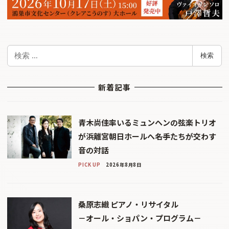
検
検索
索
新着記事
青木尚佳率いるミュンヘンの弦楽トリオ
が浜離宮朝日ホールへ――名手たちが交わす
音の対話
PICK UP
2026年8月8日
桑原志織 ピアノ・リサイタル
－オール・ショパン・プログラム－