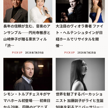
長年の信頼が生む、音楽のア
大注目のヴィオラ奏者 ファイ
ンサンブル──円光寺雅彦と
ト・ヘルテンシュタインが日
山崎伸子が贈る東京フィル
経ホールでリサイタルを開
「渋…
催…
PICK UP
2026年7月30日
PICK UP
2026年7月28日
シモン・トルプチェスキがヤ
世界を魅了するパーカッショ
マハホール初登場──初来日
ニスト 加藤訓子がライヒ生誕
から20年、円熟のピアニズ
90年を彩るアニバーサリー…