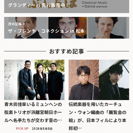
グランディーバ 先行販売中！
次の記事
ザ・フレンチ・コネクション in 松本
おすすめ記事
青木尚佳率いるミュンヘンの
伝統楽器を用いたカーチュ
弦楽トリオが浜離宮朝日ホー
ン・ウォン編曲の「展覧会の
ルへ――名手たちが交わす音の…
絵」が、日本フィルにより本
邦初…
PICK UP
2026年8月8日