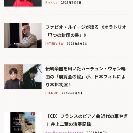
Pick Up
2026年8月7日
ファビオ・ルイージが語る 《オラトリオ
「7つの封印の書」》
INTERVIEW
2026年8月7日
伝統楽器を用いたカーチュン・ウォン編
曲の「展覧会の絵」が、日本フィルによ
り本邦初演！
PICK UP
2026年8月7日
【CD】フランスのピアノ曲 近代の華やぎ
Ⅰ 井上二葉の演奏記録
New Release Selection
2026年8月7日