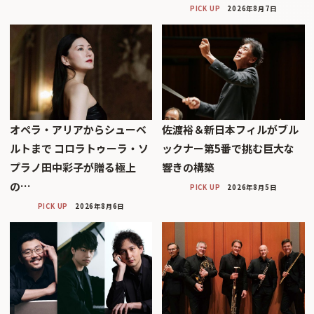
PICK UP
2026年8月7日
オペラ・アリアからシューベ
佐渡裕＆新日本フィルがブル
ルトまで コロラトゥーラ・ソ
ックナー第5番で挑む巨大な
プラノ田中彩子が贈る極上
響きの構築
の…
PICK UP
2026年8月5日
PICK UP
2026年8月6日