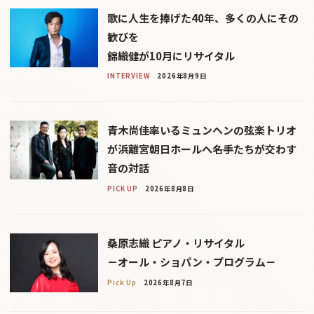
歌に人生を捧げた40年、多くの人にその
歓びを
錦織健が10月にリサイタル
INTERVIEW
2026年8月9日
青木尚佳率いるミュンヘンの弦楽トリオ
が浜離宮朝日ホールへ――名手たちが交わす
音の対話
PICK UP
2026年8月8日
桑原志織 ピアノ・リサイタル
－オール・ショパン・プログラム－
Pick Up
2026年8月7日