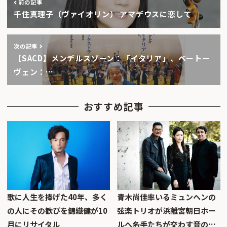
前の記事
千住真理子（ヴァイオリン） アマデウスに恋して
次の記事
【SACD】メンデルスゾーン：「イタリア」、ベートー
ヴェン：…
おすすめ記事
歌に人生を捧げた40年、多く
青木尚佳率いるミュンヘンの
の人にその歓びを錦織健が10
弦楽トリオが浜離宮朝日ホー
月にリサイタル
ルへ――名手たちが交わす音の…