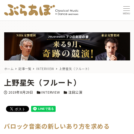
MENU
ホーム
記事一覧
INTERVIEW
上野星矢（フルート）
上野星矢（フルート）
投稿日
カテゴリー
カテゴリー
2019年8月29日
INTERVIEW
注目公演
バロック音楽の新しいあり方を求める