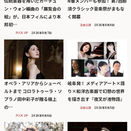
伝統楽器を用いたカーチュ
N響メンバーも参加！ 第7回那
ン・ウォン編曲の「展覧会の
須クラシック音楽祭がまもな
絵」が、日本フィルにより本
く開幕
邦初…
注目公演
2026年8月6日
PICK UP
2026年8月7日
オペラ・アリアからシューベ
岐阜発！ メディアアート×語
ルトまで コロラトゥーラ・ソ
り×和洋古楽器で幻想の世界
プラノ田中彩子が贈る極上
を描き出す『夜叉が池物語』
の…
注目公演
2026年8月5日
PICK UP
2026年8月6日