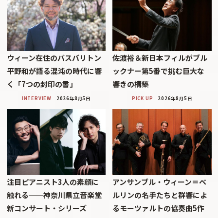
ウィーン在住のバスバリトン
佐渡裕＆新日本フィルがブル
平野和が語る混沌の時代に響
ックナー第5番で挑む巨大な
く「7つの封印の書」
響きの構築
INTERVIEW
2026年8月5日
PICK UP
2026年8月5日
注目ピアニスト3人の素顔に
アンサンブル・ウィーン＝ベ
触れる──神奈川県立音楽堂
ルリンの名手たちと群響によ
新コンサート・シリーズ
るモーツァルトの協奏曲5作