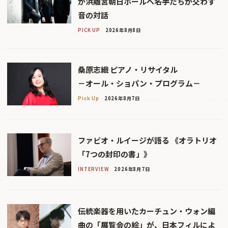
が浜離宮朝日ホールへ――名手たちが交わす
音の対話
PICK UP
2026年8月8日
桑原志織 ピアノ・リサイタル
－オール・ショパン・プログラム－
Pick Up
2026年8月7日
ファビオ・ルイージが語る 《オラトリオ
「7つの封印の書」》
INTERVIEW
2026年8月7日
伝統楽器を用いたカーチュン・ウォン編
曲の「展覧会の絵」が、日本フィルによ