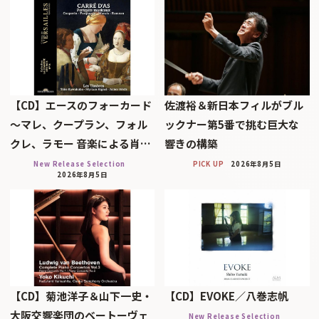
【CD】エースのフォーカード
佐渡裕＆新日本フィルがブル
～マレ、クープラン、フォル
ックナー第5番で挑む巨大な
クレ、ラモー 音楽による肖…
響きの構築
New Release Selection
PICK UP
2026年8月5日
2026年8月5日
【CD】菊池洋子＆山下一史・
【CD】EVOKE／八巻志帆
大阪交響楽団のベートーヴェ
New Release Selection