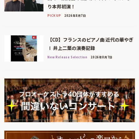
り本邦初演！
PICK UP
2026年8月7日
【CD】フランスのピアノ曲 近代の華やぎ
Ⅰ 井上二葉の演奏記録
New Release Selection
2026年8月7日