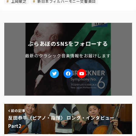
上岡敏之
新日本フィルハーモニー交響楽団
ぶらあぼのSNSをフォローする
最新のクラシック音楽情報をお届けします
Twitter
facebook
Youtube
前の記事
反田恭平（ピアノ・指揮） ロング・インタビュー
Part2