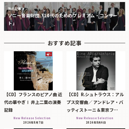
次の記事
ソニー音楽財団「10代のためのプレミアム・コンサー
ト」
おすすめ記事
【CD】フランスのピアノ曲 近
【CD】R.シュトラウス：アル
代の華やぎⅠ 井上二葉の演奏
プス交響曲／ アンドレア・バ
記録
ッティストーニ＆東京フ…
New Release Selection
New Release Selection
2026年8月7日
2026年8月6日