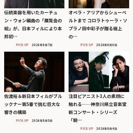
伝統楽器を用いたカーチュ
オペラ・アリアからシューベ
ン・ウォン編曲の「展覧会の
ルトまで コロラトゥーラ・ソ
絵」が、日本フィルにより本
プラノ田中彩子が贈る極上
邦初…
の…
PICK UP
2026年8月7日
PICK UP
2026年8月6日
佐渡裕＆新日本フィルがブル
注目ピアニスト3人の素顔に
ックナー第5番で挑む巨大な
触れる──神奈川県立音楽堂
響きの構築
新コンサート・シリーズ
「朝…
PICK UP
2026年8月5日
PICK UP
2026年8月4日