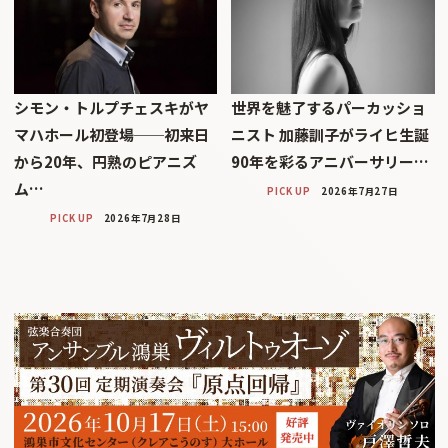
シモン・トルプチェスキがヤ
世界を魅了するパーカッショ
マハホール初登場──初来日
ニスト 加藤訓子がライヒ生誕
から20年、円熟のピアニズ
90年を彩るアニバーサリー…
ム…
PICK UP
2026年7月27日
PICK UP
2026年7月28日