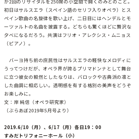
か2回のリサイタルを250席の小空間で開くのみとのこと。
初日はサルスエラ（スペイン語のセリフ入りオペラ）とス
ペイン歌曲の名旋律を歌い上げ、二日目にはヘンデルとモ
ーツァルトの名曲を披露する。どちらも驚くほどに贅沢な
夕べになるだろう。共演はフリオ・アレクシス・ムニョス
（ピアノ）。
バーヨ持ち前の庶民性はサルスエラの軽快なメロディに
うってつけだが、オペラ界が誇るプリマドンナとして舞台
に立つ彼女の毅然としたなりは、バロックや古典派の凛と
した曲調に相応しい。透明感を有する格別の美声をどうぞ
お楽しみに。
文：岸 純信（オペラ研究家）
（ぶらあぼ2019年5月号より）
2019.6/10（月）、6/17（月）各日19：00
すみだトリフォニーホール（小）