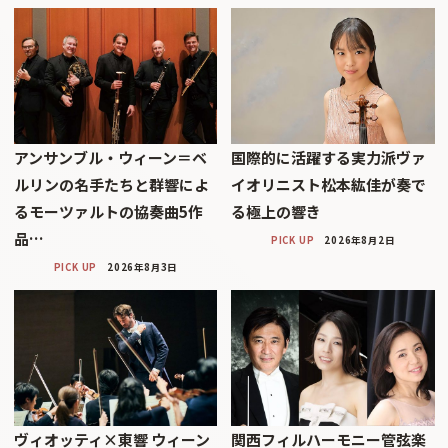
アンサンブル・ウィーン＝ベ
国際的に活躍する実力派ヴァ
ルリンの名手たちと群響によ
イオリニスト松本紘佳が奏で
るモーツァルトの協奏曲5作
る極上の響き
品…
PICK UP
2026年8月2日
PICK UP
2026年8月3日
ヴィオッティ×東響 ウィーン
関西フィルハーモニー管弦楽