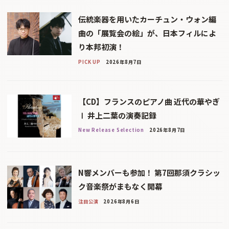
伝統楽器を用いたカーチュン・ウォン編
曲の「展覧会の絵」が、日本フィルによ
り本邦初演！
PICK UP
2026年8月7日
【CD】フランスのピアノ曲 近代の華やぎ
Ⅰ 井上二葉の演奏記録
New Release Selection
2026年8月7日
N響メンバーも参加！ 第7回那須クラシッ
ク音楽祭がまもなく開幕
注目公演
2026年8月6日