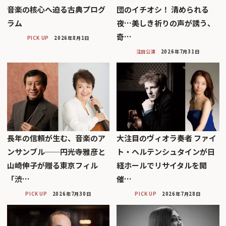
音楽の核心へ迫る古典プログ
団のイチオシ！ 清められる
ラム
夜…美しき祈りの声が誘う、
奇…
PICK UP
2026年8月1日
注目公演
2026年7月31日
長年の信頼が生む、音楽のア
大注目のヴィオラ奏者 ファイ
ンサンブル──円光寺雅彦と
ト・ヘルテンシュタインが日
山崎伸子が贈る東京フィル
経ホールでリサイタルを開
「渋…
催…
PICK UP
2026年7月30日
PICK UP
2026年7月28日