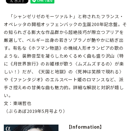
「シャンゼリゼのモーツァルト」と称されたフランス・
オペレッタの開祖オッフェンバックの生誕200年記念盤。そ
の知られざる膨大な作品群から超絶技巧が際立つアリアを
厳選して、ベルギー出身の若きソプラノが艶やかに紡ぎ出
す。有名な《ホフマン物語》の機械人形オランピアの歌の
ような、装飾音型を凝らしためくるめく曲も盛り沢山（特
に《月世界旅行》のお姫様が歌う〈ムズムズするの〉が楽
しい！）だが、《天国と地獄》の〈死神は笑顔で現れる〉
や《ファンタジオ》のエルスベート姫のロマンスなど、派
手さ控えめの甘美な曲も魅力的。詳細な解説と対訳が嬉し
い。
文：東端哲也
（ぶらあぼ2019年5月号より）
【Information】