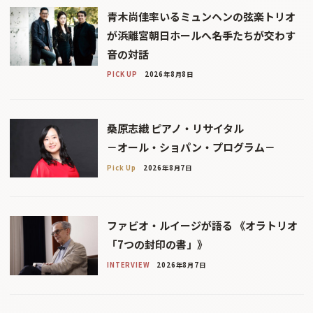
青木尚佳率いるミュンヘンの弦楽トリオ
が浜離宮朝日ホールへ――名手たちが交わす
音の対話
PICK UP
2026年8月8日
桑原志織 ピアノ・リサイタル
－オール・ショパン・プログラム－
Pick Up
2026年8月7日
ファビオ・ルイージが語る 《オラトリオ
「7つの封印の書」》
INTERVIEW
2026年8月7日