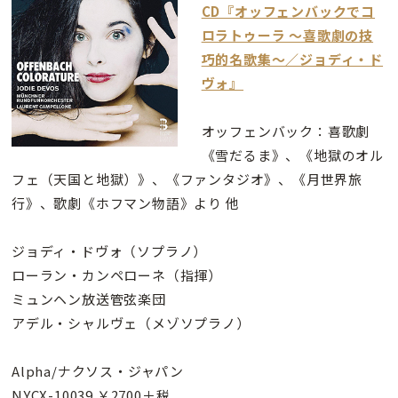
CD『オッフェンバックでコ
ロラトゥーラ 〜喜歌劇の技
巧的名歌集〜／ジョディ・ド
ヴォ』
オッフェンバック：喜歌劇
《雪だるま》、《地獄のオル
フェ（天国と地獄）》、《ファンタジオ》、《月世界旅
行》、歌劇《ホフマン物語》より 他
ジョディ・ドヴォ（ソプラノ）
ローラン・カンペローネ（指揮）
ミュンヘン放送管弦楽団
アデル・シャルヴェ（メゾソプラノ）
Alpha/ナクソス・ジャパン
NYCX-10039 ￥2700＋税