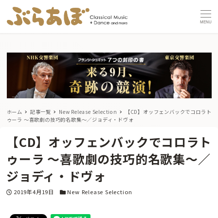
MENU
ホーム
記事一覧
New Release Selection
【CD】オッフェンバックでコロラト
ゥーラ 〜喜歌劇の技巧的名歌集〜／ジョディ・ドヴォ
【CD】オッフェンバックでコロラト
ゥーラ 〜喜歌劇の技巧的名歌集〜／
ジョディ・ドヴォ
投稿日
カテゴリー
2019年4月19日
New Release Selection