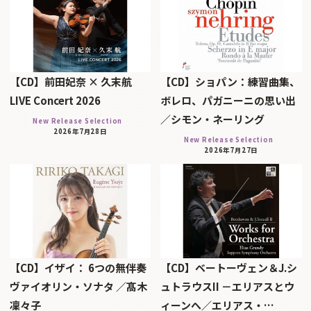
【CD】前田妃奈 × 久末航
【CD】ショパン：練習曲集、
LIVE Concert 2026
ボレロ、パガニーニの思い出
／シモン・ネーリング
New Release Selection
2026年7月28日
New Release Selection
2026年7月27日
【CD】イザイ： 6つの無伴奏
【CD】ベートーヴェン＆J.シ
ヴァイオリン・ソナタ ／髙木
ュトラウスII －エリアスとウ
凜々子
ィーンへ／エリアス・…