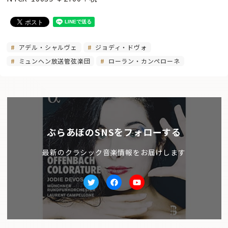
アデル・シャルヴェ
ジョディ・ドヴォ
ミュンヘン放送管弦楽団
ローラン・カンペローネ
ぶらあぼのSNSをフォローする
最新のクラシック音楽情報をお届けします
Twitter
facebook
Youtube