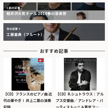
前の記事
軽井沢大賀ホール 2019春の音楽祭
次の記事
工藤重典（フルート）
おすすめ記事
【CD】フランスのピアノ曲 近
【CD】R.シュトラウス：アル
代の華やぎⅠ 井上二葉の演奏
プス交響曲／ アンドレア・バ
記録
ッティストーニ＆東京フ…