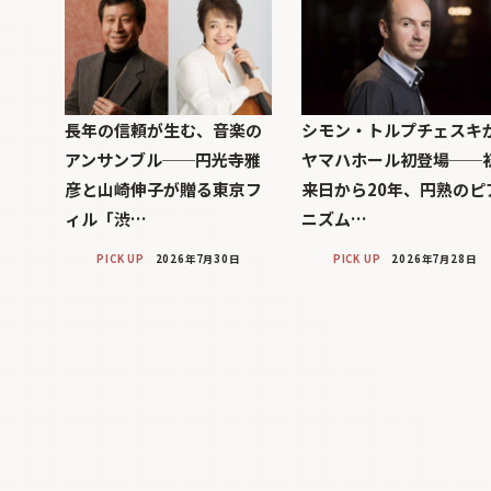
長年の信頼が生む、音楽の
シモン・トルプチェスキ
アンサンブル──円光寺雅
ヤマハホール初登場──
彦と山崎伸子が贈る東京フ
来日から20年、円熟のピ
ィル「渋…
ニズム…
PICK UP
2026年7月30日
PICK UP
2026年7月28日