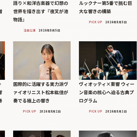
語り×和洋古楽器で幻想の
ルックナー第5番で挑む巨
贈
世界を描き出す『夜叉が池
大な響きの構築
物語』
PICK UP
2026年8月5日
注目公演
2026年8月5日
＝
国際的に活躍する実力派ヴ
ヴィオッティ×東響 ウィー
響
ァイオリニスト松本紘佳が
ン音楽の核心へ迫る古典プ
奏
奏でる極上の響き
ログラム
PICK UP
2026年8月2日
PICK UP
2026年8月1日