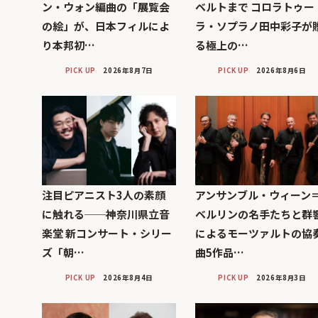
ン・ウォン編曲の「展覧会
ベルトまで コロラトゥー
の絵」が、日本フィルによ
ラ・ソプラノ田中彩子が
り本邦初…
る極上の…
PICK UP
2026年8月7日
PICK UP
2026年8月6日
注目ピアニスト3人の素顔
アンサンブル・ウィーン
に触れる──神奈川県立音
ベルリンの名手たちと群
楽堂 新コンサート・シリー
によるモーツァルトの協
ズ「朝…
曲5作品…
PICK UP
2026年8月4日
PICK UP
2026年8月3日