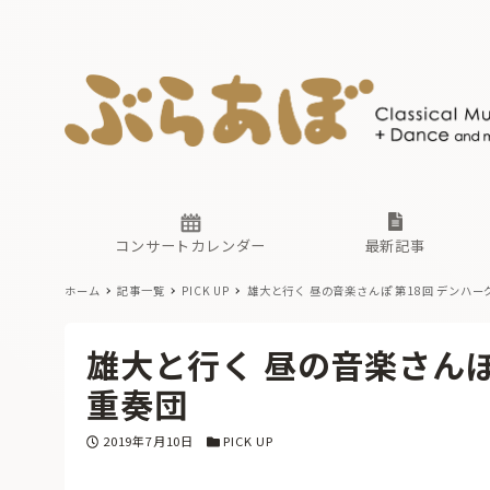
ニュース
ヤマハホ
番組一覧
東京・関
ぶらあぼ
現場のプ
古楽とそ
無料ライ
あ
か
過去の連
コンサートカレンダー
最新記事
ホーム
記事一覧
PICK UP
雄大と行く 昼の音楽さんぽ 第18回 デンハ
ニュース
ヤマハホ
番組一覧
東京・関
ぶらあぼ
雄大と行く 昼の音楽さんぽ
現場のプ
古楽とそ
無料ライ
あ
か
重奏団
過去の連
投稿日
カテゴリー
2019年7月10日
PICK UP