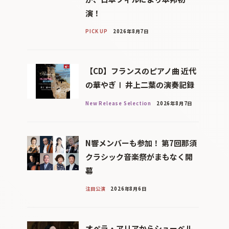
演！
PICK UP
2026年8月7日
【CD】フランスのピアノ曲 近代
の華やぎⅠ 井上二葉の演奏記録
New Release Selection
2026年8月7日
N響メンバーも参加！ 第7回那須
クラシック音楽祭がまもなく開
幕
注目公演
2026年8月6日
オペラ・アリアからシューベル