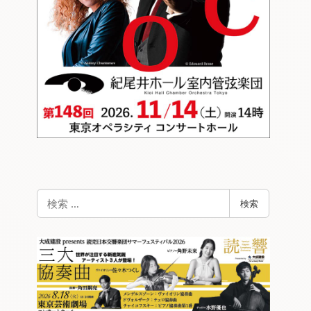
検
検索
索