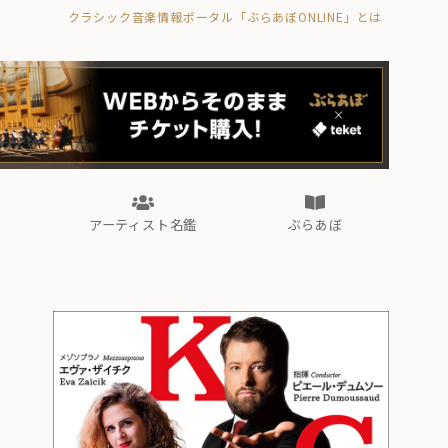
クラシック音楽情報ポータル「ぶらあぼONLINE」とは
の封印の書》
海外公演
FROM編集部
眺望
ぶらあぼブラス！
フォルテピアノ・オデッセイ
アーティスト名鑑
ぶらあぼ
の封印の書》
海外公演
FROM編集部
眺望
ぶらあぼブラス！
フォルテピアノ・オデッセイ