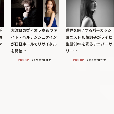
が
大注目のヴィオラ奏者 ファ
世界を魅了するパーカッシ
初
イト・ヘルテンシュタイン
ョニスト 加藤訓子がライヒ
ア
が日経ホールでリサイタル
生誕90年を彩るアニバーサ
を開催…
リー…
PICK UP
2026年7月28日
PICK UP
2026年7月27日