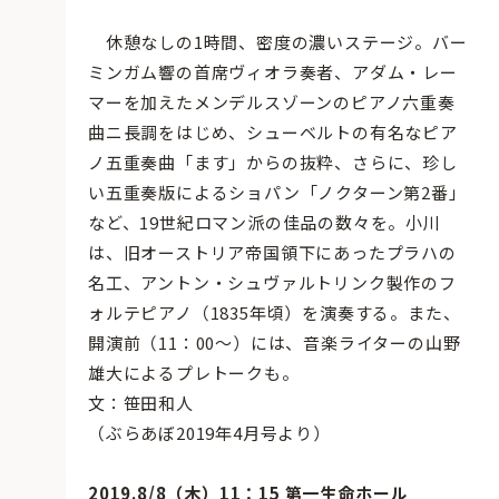
休憩なしの1時間、密度の濃いステージ。バー
ミンガム響の首席ヴィオラ奏者、アダム・レー
マーを加えたメンデルスゾーンのピアノ六重奏
曲ニ長調をはじめ、シューベルトの有名なピア
ノ五重奏曲「ます」からの抜粋、さらに、珍し
い五重奏版によるショパン「ノクターン第2番」
など、19世紀ロマン派の佳品の数々を。小川
は、旧オーストリア帝国領下にあったプラハの
名工、アントン・シュヴァルトリンク製作のフ
ォルテピアノ（1835年頃）を演奏する。また、
開演前（11：00〜）には、音楽ライターの山野
雄大によるプレトークも。
文：笹田和人
（ぶらあぼ2019年4月号より）
2019.8/8（木）11：15 第一生命ホール