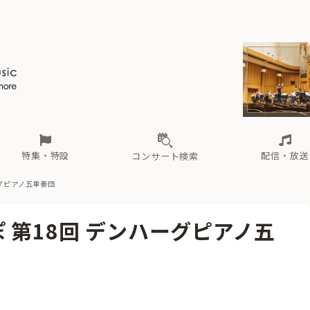
ール
（毎月更新）
東
電子版（無料・月刊）
トピックス
関西
フェスタサマーミューザKAWASAKI 2026
北海道・東北
注目公演
配布場所
インタビュー
中部
定期購読
中国・四国
CD新譜
N響＆東響 《7つ
九州・沖縄
書籍近刊
ロが推す！間違いないオーケストラコンサート
過去の特集
の先と
ブ配信スケジュール
さ
オーケストラの楽屋から
た
な
有料ライブ配信スケジュール
は
ま
や
海の向こうの音楽家
ら
わ
Aからの
載
特集・特設
配信・放送
コンサート検索
ーグピアノ五重奏団
ール
（毎月更新）
東
電子版（無料・月刊）
トピックス
関西
フェスタサマーミューザKAWASAKI 2026
北海道・東北
注目公演
配布場所
インタビュー
中部
定期購読
中国・四国
CD新譜
N響＆東響 《7つ
九州・沖縄
書籍近刊
 第18回 デンハーグピアノ五
ロが推す！間違いないオーケストラコンサート
過去の特集
の先と
ブ配信スケジュール
さ
オーケストラの楽屋から
た
な
有料ライブ配信スケジュール
は
ま
や
海の向こうの音楽家
ら
わ
Aからの
載