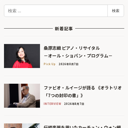
検
検索
索
新着記事
桑原志織 ピアノ・リサイタル
－オール・ショパン・プログラム－
Pick Up
2026年8月7日
ファビオ・ルイージが語る 《オラトリオ
「7つの封印の書」》
INTERVIEW
2026年8月7日
伝統楽器を用いたカーチュン・ウォン編