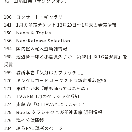
76 田端直美（サクソフォン）
106 コンサート・ギャラリー
141 1月の前売チケット 12月20日～1月末の発売情報
150 News ＆ Topics
156 New Release Selection
164 国内盤＆輸入盤新譜情報
168 池辺晋一郎と小倉貴久子が「第48回 JXTG音楽賞」を
受賞
169 城所孝吉『気分はカプリッチョ』
170 キングレコード オーケストラ新定番名盤50
171 乗越たかお『誰も踊ってはならぬ』
172 TV＆FM 1月のクラシック番組
174 斎藤 茂『OTTAVAへようこそ！』
175 Books クラシック音楽関連書籍 近刊情報
176 海外公演情報
184 ぶらPAL 読者のページ