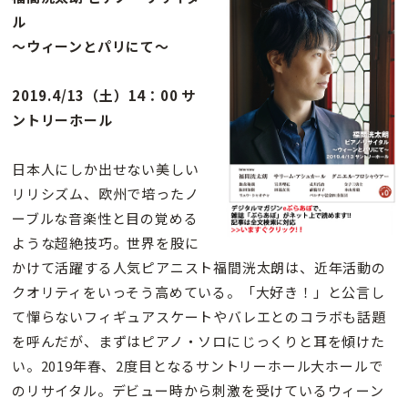
ル
〜ウィーンとパリにて〜
2019.4/13（土）14：00 サ
ントリーホール
日本人にしか出せない美しい
リリシズム、欧州で培ったノ
ーブルな音楽性と目の覚める
ような超絶技巧。世界を股に
かけて活躍する人気ピアニスト福間洸太朗は、近年活動の
クオリティをいっそう高めている。「大好き！」と公言し
て憚らないフィギュアスケートやバレエとのコラボも話題
を呼んだが、まずはピアノ・ソロにじっくりと耳を傾けた
い。2019年春、2度目となるサントリーホール大ホールで
のリサイタル。デビュー時から刺激を受けているウィーン