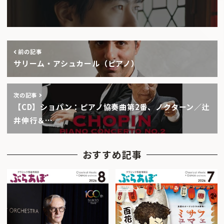
前の記事
サリーム・アシュカール（ピアノ）
次の記事
【CD】ショパン：ピアノ協奏曲第2番、ノクターン／辻
井伸行＆…
おすすめ記事