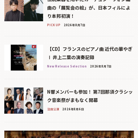
曲の「展覧会の絵」が、日本フィルによ
り本邦初演！
PICK UP
2026年8月7日
【CD】フランスのピアノ曲 近代の華やぎ
Ⅰ 井上二葉の演奏記録
New Release Selection
2026年8月7日
N響メンバーも参加！ 第7回那須クラシッ
ク音楽祭がまもなく開幕
注目公演
2026年8月6日