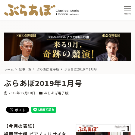
MENU
ホーム
記事一覧
ぶらあぼ電子版
ぶらあぼ2019年1月号
ぶらあぼ2019年1月号
投稿日
カテゴリー
2018年12月18日
ぶらあぼ電子版
【今月の表紙】
福間洸太朗 ピアノ・リサイタ