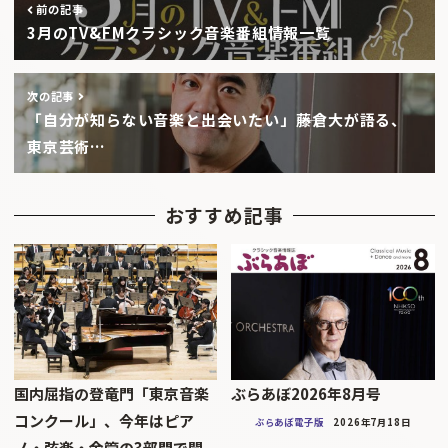
前の記事
3月のTV&FMクラシック音楽番組情報一覧
次の記事
「自分が知らない音楽と出会いたい」――藤倉大が語る、
東京芸術…
おすすめ記事
国内屈指の登竜門「東京音楽
ぶらあぼ2026年8月号
コンクール」、今年はピア
ぶらあぼ電子版
2026年7月18日
ノ・弦楽・金管の3部門で開