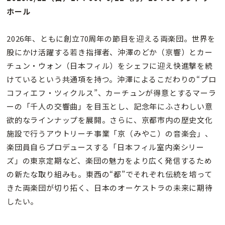
ホール
2026年、ともに創立70周年の節目を迎える両楽団。世界を
股にかけ活躍する若き指揮者、沖澤のどか（京響）とカー
チュン・ウォン（日本フィル）をシェフに迎え快進撃を続
けているという共通項を持つ。沖澤によるこだわりの“プロ
コフィエフ・ツィクルス”、カーチュンが得意とするマーラ
ーの「千人の交響曲」を目玉とし、記念年にふさわしい意
欲的なラインナップを展開。さらに、京都市内の歴史文化
施設で行うアウトリーチ事業「京（みやこ）の音楽会」、
楽団員自らプロデュースする「日本フィル室内楽シリー
ズ」の東京定期など、楽団の魅力をより広く発信するため
の新たな取り組みも。東西の“都”でそれぞれ伝統を培って
きた両楽団が切り拓く、日本のオーケストラの未来に期待
したい。