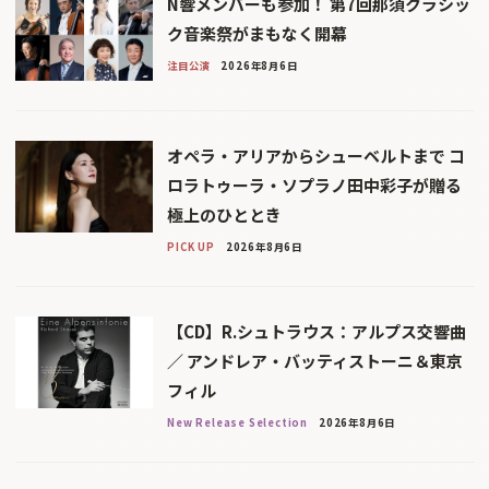
N響メンバーも参加！ 第7回那須クラシッ
ク音楽祭がまもなく開幕
注目公演
2026年8月6日
オペラ・アリアからシューベルトまで コ
ロラトゥーラ・ソプラノ田中彩子が贈る
極上のひととき
PICK UP
2026年8月6日
【CD】R.シュトラウス：アルプス交響曲
／ アンドレア・バッティストーニ＆東京
フィル
New Release Selection
2026年8月6日