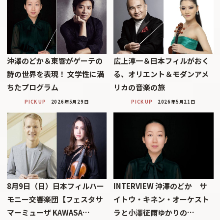
沖澤のどか＆東響がゲーテの
広上淳一＆日本フィルがおく
詩の世界を表現！ 文学性に満
る、オリエント＆モダンアメ
ちたプログラム
リカの音楽の旅
PICK UP
2026年5月29日
PICK UP
2026年5月21日
8月9日（日）日本フィルハー
INTERVIEW 沖澤のどか サ
モニー交響楽団【フェスタサ
イトウ・キネン・オーケスト
マーミューザ KAWASA…
ラと小澤征爾ゆかりの…