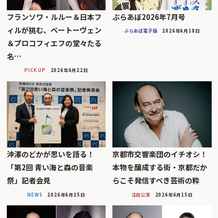
フランソワ・ルルー＆日本フ
ぶらあぼ2026年7月号
ィルが挑む、ベートーヴェン
ぶらあぼ電子版
2026年6月18日
＆プロコフィエフの堂々たる
名…
PICK UP
2026年6月22日
沖澤のどかが思いを語る！
京都市交響楽団のイチオシ！
「第2回 青い海と森の音楽
本物を醸成する街・京都だか
祭」記者会見
らこそ発信すべき芸術の粋
NEWS
2026年6月15日
注目公演
2026年6月15日