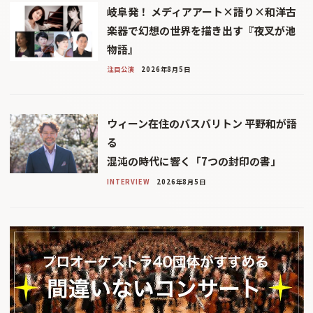
岐阜発！ メディアアート×語り×和洋古
楽器で幻想の世界を描き出す『夜叉が池
物語』
注目公演
2026年8月5日
ウィーン在住のバスバリトン 平野和が語
る
混沌の時代に響く「7つの封印の書」
INTERVIEW
2026年8月5日