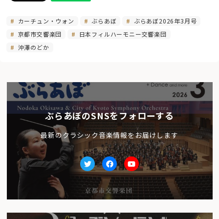
カーチュン・ウォン
ぶらあぼ
ぶらあぼ2026年3月号
京都市交響楽団
日本フィルハーモニー交響楽団
沖澤のどか
ぶらあぼのSNSをフォローする
最新のクラシック音楽情報をお届けします
Twitter
facebook
Youtube