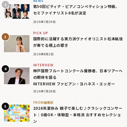
NEWS
第50回ピティナ・ピアノコンペティション特級、
セミファイナリスト6名が決定
2026年7月29日
PICK UP
国際的に活躍する実力派ヴァイオリニスト松本紘佳
が奏でる極上の響き
2026年8月2日
INTERVIEW
神戸国際フルートコンクール優勝者、日本ツアーへ
の期待を語る
INTERVIEW ファビアン・ヨハネス・エッガー
2026年7月28日
FROM編集部
2026年夏休み 親子で楽しむ♪クラシックコンサー
ト｜0歳OK・体験型・本格派 おすすめセレクショ
ン