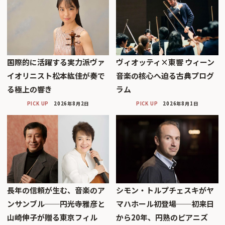
国際的に活躍する実力派ヴァ
ヴィオッティ×東響 ウィーン
イオリニスト松本紘佳が奏で
音楽の核心へ迫る古典プログ
る極上の響き
ラム
PICK UP
2026年8月2日
PICK UP
2026年8月1日
長年の信頼が生む、音楽のア
シモン・トルプチェスキがヤ
ンサンブル──円光寺雅彦と
マハホール初登場──初来日
山崎伸子が贈る東京フィル
から20年、円熟のピアニズ