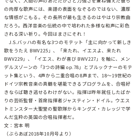
でなく、人間の声のあたたかさと力強さを兼ね備えた彼ら
の肉厚な歌声には、楽譜の表面をなぞるのではない、濃厚
な情感がこもる。その長所が最も生きるのはやはり宗教曲
だろう。西洋音楽の伝統の中で培われた多様な和声に彩色
される深い祈り。今回はまさにそれ！
J.S.バッハの有名な3つのモテット「主に向かって新しき
歌をうたえ BWV225」、「来たれ、イエスよ、来たれ
BWV229」、「イエス、わが喜び BWV227」を軸に、メン
デルスゾーンの「3つの詩編 op.78」とブルックナーのモテ
ット集という、4声から二重合唱の8声まで、18〜19世紀の
ドイツ宗教音楽の真髄を堪能できるプログラムを、合唱好
きならば聴き逃せるわけがない。指揮は昨年就任したばか
りの芸術監督・首席指揮者ジャスティン・ドイル。ウエス
トミンスター大聖堂の聖歌隊からキングズ・カレッジで学
んだ生粋の英国の合唱指揮者だ。
文：宮本 明
（ぶらあぼ2018年10月号より）