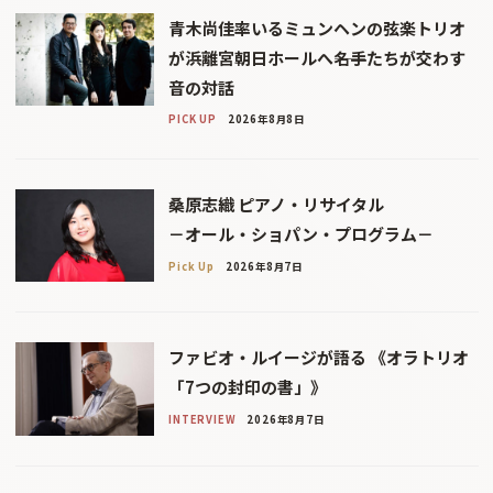
青木尚佳率いるミュンヘンの弦楽トリオ
が浜離宮朝日ホールへ――名手たちが交わす
音の対話
PICK UP
2026年8月8日
桑原志織 ピアノ・リサイタル
－オール・ショパン・プログラム－
Pick Up
2026年8月7日
ファビオ・ルイージが語る 《オラトリオ
「7つの封印の書」》
INTERVIEW
2026年8月7日