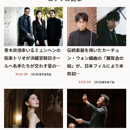
青木尚佳率いるミュンヘンの
伝統楽器を用いたカーチュ
弦楽トリオが浜離宮朝日ホー
ン・ウォン編曲の「展覧会の
ルへ――名手たちが交わす音の…
絵」が、日本フィルにより本
邦初…
PICK UP
2026年8月8日
PICK UP
2026年8月7日