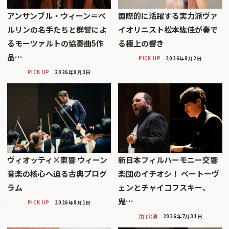
アンサンブル・ウィーン＝ベ
国際的に活躍する実力派ヴァ
ルリンの名手たちと群響によ
イオリニスト松本紘佳が奏で
るモーツァルトの協奏曲5作
る極上の響き
品…
PICK UP
2026年8月2日
PICK UP
2026年8月3日
ヴィオッティ×東響 ウィーン
新日本フィルハーモニー交響
音楽の核心へ迫る古典プログ
楽団のイチオシ！ ベートーヴ
ラム
ェンとチャイコフスキー、
鬼…
PICK UP
2026年8月1日
注目公演
2026年7月31日