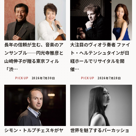
長年の信頼が生む、音楽のア
大注目のヴィオラ奏者 ファイ
ンサンブル──円光寺雅彦と
ト・ヘルテンシュタインが日
山崎伸子が贈る東京フィル
経ホールでリサイタルを開
「渋…
催…
PICK UP
2026年7月30日
PICK UP
2026年7月28日
シモン・トルプチェスキがヤ
世界を魅了するパーカッショ