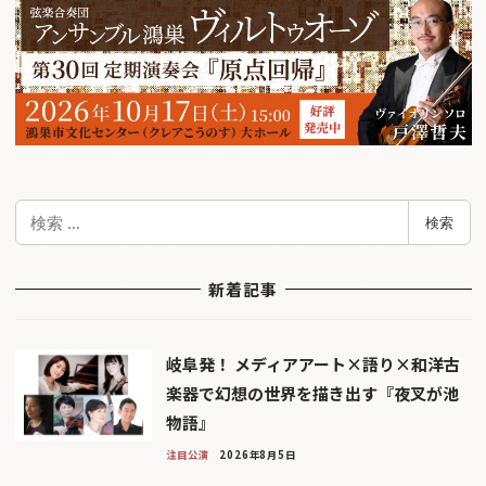
検
検索
索
新着記事
岐阜発！ メディアアート×語り×和洋古
楽器で幻想の世界を描き出す『夜叉が池
物語』
注目公演
2026年8月5日