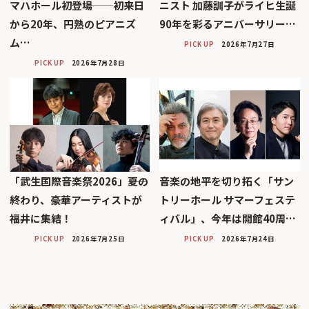
マハホール初登場──初来日
ニスト 加藤訓子がライヒ生誕
から20年、円熟のピアニズ
90年を彩るアニバーサリー…
ム…
PICK UP
2026年7月27日
PICK UP
2026年7月28日
「武生国際音楽祭2026」――夏の
音楽の地平を切り拓く「サン
終わり、豪華アーティストが
トリーホール サマーフェステ
福井に集結！
ィバル」、今年は開館40周…
PICK UP
2026年7月25日
PICK UP
2026年7月24日