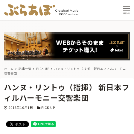
MENU
ホーム
記事一覧
PICK UP
ハンヌ・リントゥ（指揮） 新日本フィルハーモニー
交響楽団
ハンヌ・リントゥ（指揮） 新日本フ
ィルハーモニー交響楽団
投稿日
カテゴリー
2018年10月1日
PICK UP