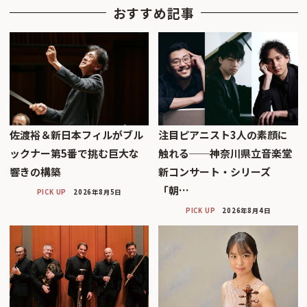
おすすめ記事
佐渡裕＆新日本フィルがブル
注目ピアニスト3人の素顔に
ックナー第5番で挑む巨大な
触れる──神奈川県立音楽堂
響きの構築
新コンサート・シリーズ
「朝…
PICK UP
2026年8月5日
PICK UP
2026年8月4日