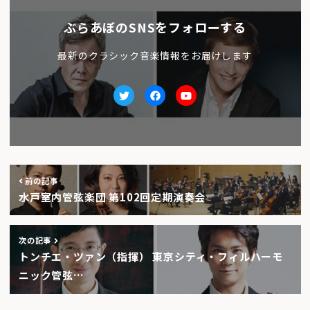
ぶらあぼのSNSをフォローする
最新のクラシック音楽情報をお届けします
Twitter
facebook
Youtube
前の記事
水戸室内管弦楽団 第102回定期演奏会
次の記事
トンチエ・ツァン（指揮） 東京シティ・フィルハーモ
ニック管弦…