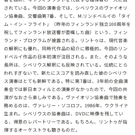
されている。今回の演奏会では、シベリウスのヴァイオリ
ン協奏曲、交響曲第7番、そして、M.リンドベルイの「タイ
ム・イン・フライト」（昨年のフィンランド独立100周年を
祝してフィンランド放送響が委嘱した曲）という、フィン
ランド・プログラムが披露される。リントゥは、現代音楽
の解釈にも優れ、同時代作品の紹介に積極的。今回のリン
ドベルイ作品の日本初演が注目される。また、そのような
長所は、シベリウス解釈にも反映されている。伝統にとら
われすぎないで、新たにスコアを読み直した彼のシベリウ
ス演奏はとても新鮮である。特に第7番は、3年前の全曲演
奏会では新日本フィルとの演奏がなかったので、今回の共
演がなおさら楽しみである。ヴァイオリン協奏曲で独奏を
務めるのは、ヴァレリー・ソコロフ。1986年、ウクライナ
生まれ。シベリウスの協奏曲は、DVDに映像を残してい
る、得意のレパートリーである。もちろん、リントゥが指
揮するオーケストラも聴きものだ。