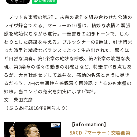
ノット＆東響の第5作。未完の遺作を組み合わせた公演の
ライヴ録音である。マーラーの10番は、精妙な表情と緊張
感を終始保ちながら進行。一筆書きの如きトーンで、じん
わりとした感銘を与える。ブルックナーの9番は、引き締ま
った造型と精緻なバランスによって生み出された、驚くほ
ど自然な演奏。第1楽章の絶妙な呼吸、第2楽章の峻烈な表
現、第3楽章の種々の動きの明確さなど、特筆すべき点もあ
るが、大言壮語せずして雄弁な、感動的名演と言うに尽き
るだろう。2曲の共通性を感慨深く再確認できるのも本盤の
妙味。当コンビの充実を如実に示す1作だ。
文：柴田克彦
（ぶらあぼ2018年9月号より）
【information】
SACD『マーラー：交響曲第