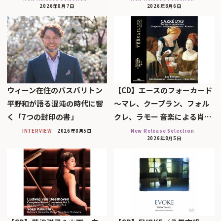
2026年8月7日
2026年8月6日
ウィーン在住のバスバリトン
【CD】エースのフォーカード
平野和が語る混沌の時代に響
～マレ、クープラン、フォル
く「7つの封印の書」
クレ、ラモー 音楽による肖…
INTERVIEW
2026年8月5日
New Release Selection
2026年8月5日