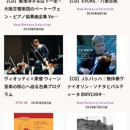
【CD】菊池洋子＆山下一史・
【CD】EVOKE／八巻志帆
大阪交響楽団のベートーヴェ
New Release Selection
2026年8月3日
ン・ピアノ協奏曲全集 Vo…
New Release Selection
2026年8月4日
ヴィオッティ×東響 ウィーン
【CD】J.S.バッハ：無伴奏ヴ
音楽の核心へ迫る古典プログ
ァイオリン・ソナタとパルテ
ラム
ィータ BWV1004…
PICK UP
2026年8月1日
New Release Selection
2026年7月31日