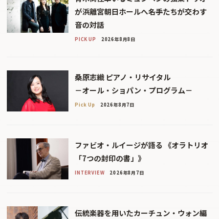
が浜離宮朝日ホールへ――名手たちが交わす
音の対話
PICK UP
2026年8月8日
桑原志織 ピアノ・リサイタル
－オール・ショパン・プログラム－
Pick Up
2026年8月7日
ファビオ・ルイージが語る 《オラトリオ
「7つの封印の書」》
INTERVIEW
2026年8月7日
伝統楽器を用いたカーチュン・ウォン編