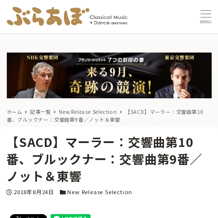
MENU
ホーム
記事一覧
New Release Selection
【SACD】マーラー：交響曲第10
番、ブルックナー：交響曲第9番／ノット＆東響
【SACD】マーラー：交響曲第10
番、ブルックナー：交響曲第9番／
ノット＆東響
投稿日
カテゴリー
2018年8月24日
New Release Selection