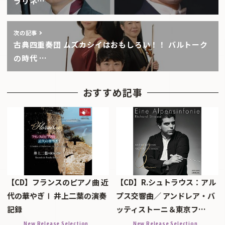
ラリネ…
次の記事
古典四重奏団 ムズカシイはおもしろい！！ バルトーク
の時代 …
おすすめ記事
【CD】フランスのピアノ曲 近
【CD】R.シュトラウス：アル
代の華やぎⅠ 井上二葉の演奏
プス交響曲／ アンドレア・バ
記録
ッティストーニ＆東京フ…
New Release Selection
New Release Selection