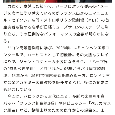
力強く、卓越した技巧で、ハープに対する従来のイメー
ジを次々に塗り替えているのがフランス出身のエマニュエ
ル・セイソン。名門・メトロポリタン歌劇場（MET）の首
席奏者も務める名手が日経ミューズサロンのステージに降
り立ち、その圧倒的なパフォーマンスの全容が明らかにな
る。
リヨン高等音楽院に学び、2009年にはミュンヘン国際コ
ンクールで、ハーピストとして初優勝。その大胆なプレイ
ぶりで、ジャン・コクトーの小説になぞらえ、「ハープ界
の“恐るべき子供”」と評された。06年からパリ国立歌劇
場、15年からはMETで首席奏者を務める一方、ロンドン王
立音楽アカデミー客員教授を歴任するなど、後進の育成に
も尽力している。
今回は、バロックから近代に至る、多彩な楽曲を用意。
バッハ「フランス組曲第3番」やドビュッシー「ベルガマス
ク組曲」など、鍵盤楽器のための傑作からの編曲を。ま