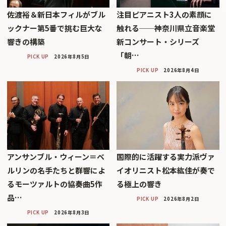
佐渡裕＆新日本フィルがブル
注目ピアニスト3人の素顔に
ックナー第5番で挑む巨大な
触れる──神奈川県立音楽堂
響きの構築
新コンサート・シリーズ
「朝…
PICK UP
2026年8月5日
PICK UP
2026年8月4日
アンサンブル・ウィーン＝ベ
国際的に活躍する実力派ヴァ
ルリンの名手たちと群響によ
イオリニスト松本紘佳が奏で
るモーツァルトの協奏曲5作
る極上の響き
品…
PICK UP
2026年8月2日
PICK UP
2026年8月3日