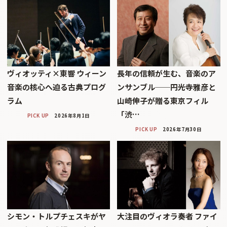
ヴィオッティ×東響 ウィーン
長年の信頼が生む、音楽のア
音楽の核心へ迫る古典プログ
ンサンブル──円光寺雅彦と
ラム
山崎伸子が贈る東京フィル
「渋…
PICK UP
2026年8月1日
PICK UP
2026年7月30日
シモン・トルプチェスキがヤ
大注目のヴィオラ奏者 ファイ