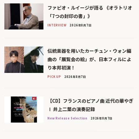
ファビオ・ルイージが語る 《オラトリオ
「7つの封印の書」》
INTERVIEW
2026年8月7日
伝統楽器を用いたカーチュン・ウォン編
曲の「展覧会の絵」が、日本フィルによ
り本邦初演！
PICK UP
2026年8月7日
【CD】フランスのピアノ曲 近代の華やぎ
Ⅰ 井上二葉の演奏記録
New Release Selection
2026年8月7日