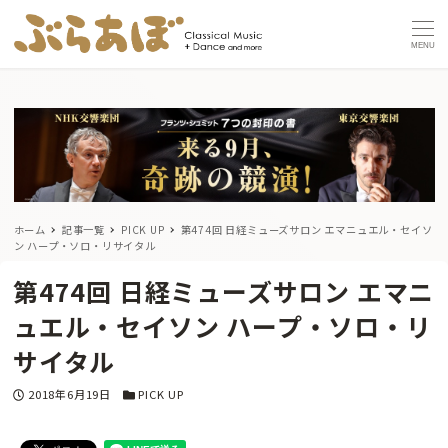
MENU
ホーム
記事一覧
PICK UP
第474回 日経ミューズサロン エマニュエル・セイソ
ン ハープ・ソロ・リサイタル
第474回 日経ミューズサロン エマニ
ュエル・セイソン ハープ・ソロ・リ
サイタル
投稿日
カテゴリー
2018年6月19日
PICK UP