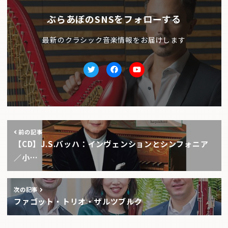
ぶらあぼのSNSをフォローする
最新のクラシック音楽情報をお届けします
Twitter
facebook
Youtube
前の記事
【CD】J.S.バッハ：インヴェンションとシンフォニア
／小…
次の記事
ファゴット・トリオ・ザルツブルク