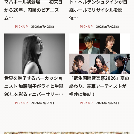
マハホール初登場──初来日
ト・ヘルテンシュタインが日
から20年、円熟のピアニズ
経ホールでリサイタルを開
ム…
催…
PICK UP
2026年7月28日
PICK UP
2026年7月28日
世界を魅了するパーカッショ
「武生国際音楽祭2026」――夏の
ニスト 加藤訓子がライヒ生誕
終わり、豪華アーティストが
90年を彩るアニバーサリー…
福井に集結！
PICK UP
2026年7月27日
PICK UP
2026年7月25日