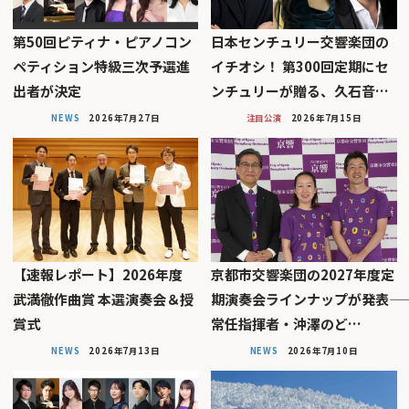
第50回ピティナ・ピアノコン
日本センチュリー交響楽団の
ペティション特級三次予選進
イチオシ！ 第300回定期にセ
出者が決定
ンチュリーが贈る、久石音…
NEWS
2026年7月27日
注目公演
2026年7月15日
【速報レポート】2026年度
京都市交響楽団の2027年度定
武満徹作曲賞 本選演奏会＆授
期演奏会ラインナップが発表――
賞式
常任指揮者・沖澤のど…
NEWS
2026年7月13日
NEWS
2026年7月10日