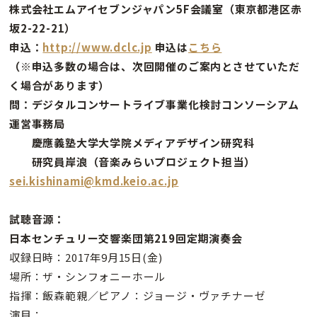
株式会社エムアイセブンジャパン5F会議室（東京都港区赤
坂2-22-21）
申込：
http://www.dclc.jp
申込は
こちら
（※申込多数の場合は、次回開催のご案内とさせていただ
く場合があります）
問：デジタルコンサートライブ事業化検討コンソーシアム
運営事務局
慶應義塾大学大学院メディアデザイン研究科
研究員岸浪（音楽みらいプロジェクト担当）
sei.kishinami@kmd.keio.ac.jp
試聴音源：
日本センチュリー交響楽団第219回定期演奏会
収録日時：2017年9月15日(金)
場所：ザ・シンフォニーホール
指揮：飯森範親／ピアノ：ジョージ・ヴァチナーゼ
演目：