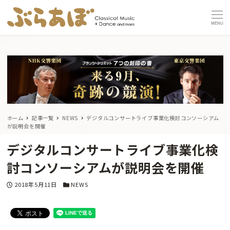
MENU
ホーム
記事一覧
NEWS
デジタルコンサートライブ事業化検討コンソーシアム
が説明会を開催
デジタルコンサートライブ事業化検
討コンソーシアムが説明会を開催
投稿日
カテゴリー
2018年5月11日
NEWS