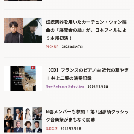
伝統楽器を用いたカーチュン・ウォン編
曲の「展覧会の絵」が、日本フィルによ
り本邦初演！
PICK UP
2026年8月7日
【CD】フランスのピアノ曲 近代の華やぎ
Ⅰ 井上二葉の演奏記録
New Release Selection
2026年8月7日
N響メンバーも参加！ 第7回那須クラシッ
ク音楽祭がまもなく開幕
注目公演
2026年8月6日