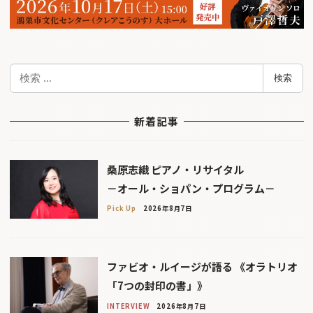
検
検索
索
新着記事
桑原志織 ピアノ・リサイタル
－オール・ショパン・プログラム－
Pick Up
2026年8月7日
ファビオ・ルイージが語る 《オラトリオ
「7つの封印の書」》
INTERVIEW
2026年8月7日