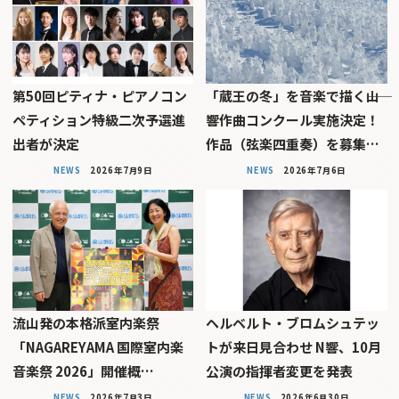
第50回ピティナ・ピアノコン
「蔵王の冬」を音楽で描く――山
ペティション特級二次予選進
響作曲コンクール実施決定！
出者が決定
作品（弦楽四重奏）を募集…
NEWS
2026年7月9日
NEWS
2026年7月6日
流山発の本格派室内楽祭
ヘルベルト・ブロムシュテッ
「NAGAREYAMA 国際室内楽
トが来日見合わせ N響、10月
音楽祭 2026」開催概…
公演の指揮者変更を発表
NEWS
2026年7月3日
NEWS
2026年6月30日