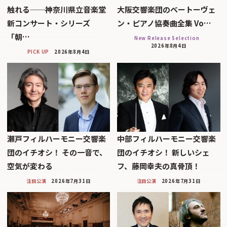
触れる──神奈川県立音楽堂
大阪交響楽団のベートーヴェ
新コンサート・シリーズ
ン・ピアノ協奏曲全集 Vo…
「朝…
New Release Selection
2026年8月4日
PICK UP
2026年8月4日
瀬戸フィルハーモニー交響楽
中部フィルハーモニー交響楽
団のイチオシ！ その一音で、
団のイチオシ！ 新しいシェ
空気が変わる
フ、藤岡幸夫の真骨頂！
注目公演
2026年7月31日
注目公演
2026年7月31日