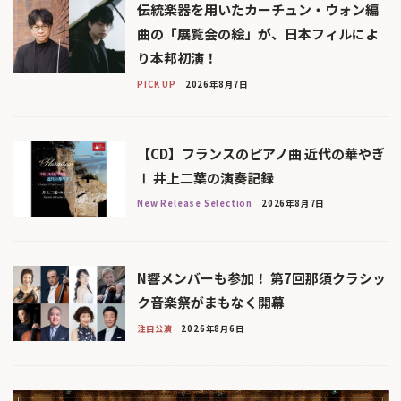
伝統楽器を用いたカーチュン・ウォン編
曲の「展覧会の絵」が、日本フィルによ
り本邦初演！
PICK UP
2026年8月7日
【CD】フランスのピアノ曲 近代の華やぎ
Ⅰ 井上二葉の演奏記録
New Release Selection
2026年8月7日
N響メンバーも参加！ 第7回那須クラシッ
ク音楽祭がまもなく開幕
注目公演
2026年8月6日