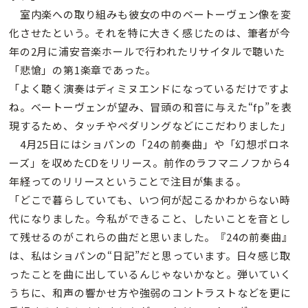
室内楽への取り組みも彼女の中のベートーヴェン像を変
化させたという。それを特に大きく感じたのは、筆者が今
年の2月に浦安音楽ホールで行われたリサイタルで聴いた
「悲愴」の第1楽章であった。
「よく聴く演奏はディミヌエンドになっているだけですよ
ね。ベートーヴェンが望み、冒頭の和音に与えた“fp”を表
現するため、タッチやペダリングなどにこだわりました」
4月25日にはショパンの「24の前奏曲」や「幻想ポロネ
ーズ」を収めたCDをリリース。前作のラフマニノフから4
年経ってのリリースということで注目が集まる。
「どこで暮らしていても、いつ何が起こるかわからない時
代になりました。今私ができること、したいことを音とし
て残せるのがこれらの曲だと思いました。『24の前奏曲』
は、私はショパンの“日記”だと思っています。日々感じ取
ったことを曲に出しているんじゃないかなと。弾いていく
うちに、和声の響かせ方や強弱のコントラストなどを更に