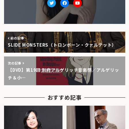
Twitter
facebook
Youtube
前の記事
SLIDE MONSTERS（トロンボーン・クァルテット）
次の記事
【DVD】第19回 別府アルゲリッチ音楽祭／アルゲリッ
チ＆小…
おすすめ記事