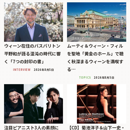
ウィーン在住のバスバリトン
ムーティ＆ウィーン・フィル
平野和が語る混沌の時代に響
を聖地「黄金のホール」で聴
く「7つの封印の書」
く秋深まるウィーンを満喫す
る…
INTERVIEW
2026年8月5日
TOPICS
2026年8月5日
注目ピアニスト3人の素顔に
【CD】菊池洋子＆山下一史・