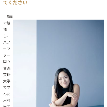
てください
5歳
で渡
独
し、
ハノ
ーフ
ァー
国立
音楽
芸術
大学
で学
んだ
河村
尚子