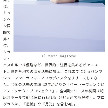
は、
ミュ
ンヘ
ン国
際で
第2
位、
クラ
C）Marco Borggreve
ラ・
ハスキルでは優勝など、世界的に注目を集めるピアニス
ト。世界各地での演奏活動に加え、これまでにショパンや
シューマン、ラフマニノフのディスクをリリースしてき
た。今後の活動の主軸は2年がかりの「べートーヴェン：ピ
アノ・ソナタ・プロジェクト」。全4回シリーズの初回は紀
尾井ホールで6月1日に行われる（他4ヵ所でも開催）。プロ
グラムは、「悲愴」や「月光」を含む4曲。