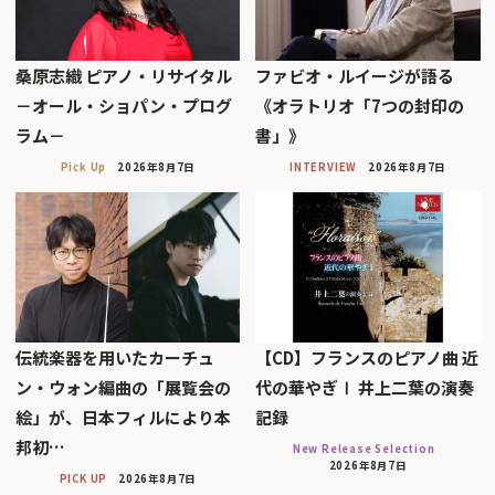
桑原志織 ピアノ・リサイタル
ファビオ・ルイージが語る
－オール・ショパン・プログ
《オラトリオ「7つの封印の
ラム－
書」》
Pick Up
2026年8月7日
INTERVIEW
2026年8月7日
伝統楽器を用いたカーチュ
【CD】フランスのピアノ曲 近
ン・ウォン編曲の「展覧会の
代の華やぎⅠ 井上二葉の演奏
絵」が、日本フィルにより本
記録
邦初…
New Release Selection
2026年8月7日
PICK UP
2026年8月7日