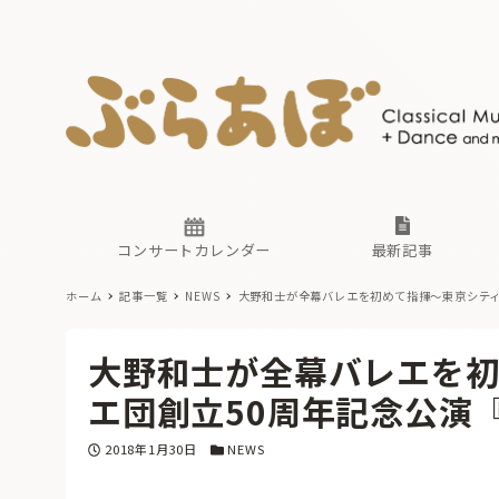
ニュース
ヤマハホ
番組一覧
東京・関
ぶらあぼ
現場のプ
古楽とそ
無料ライ
あ
か
過去の連
コンサートカレンダー
最新記事
ホーム
記事一覧
NEWS
大野和士が全幕バレエを初めて指揮〜東京シティ
ニュース
ヤマハホ
番組一覧
東京・関
ぶらあぼ
大野和士が全幕バレエを初
現場のプ
古楽とそ
無料ライ
あ
か
エ団創立50周年記念公演
過去の連
投稿日
カテゴリー
2018年1月30日
NEWS