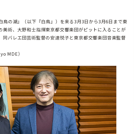
鳥の湖』（以下『白鳥』）を来る3月3日から3月6日まで東
の美術、大野和士指揮東京都交響楽団がピットに入ることが
、同バレエ団芸術監督の安達悦子と東京都交響楽団音楽監督
kyo MDE）