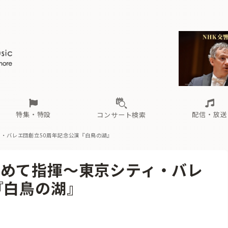
ール
（毎月更新）
東
電子版（無料・月刊）
トピックス
関西
フェスタサマーミューザKAWASAKI 2026
北海道・東北
注目公演
配布場所
インタビュー
中部
定期購読
中国・四国
CD新譜
N響＆東響 《7つ
九州・沖縄
書籍近刊
ロが推す！間違いないオーケストラコンサート
過去の特集
の先と
ブ配信スケジュール
さ
オーケストラの楽屋から
た
な
有料ライブ配信スケジュール
は
ま
や
海の向こうの音楽家
ら
わ
Aからの
載
特集・特設
配信・放送
コンサート検索
・バレエ団創立50周年記念公演『白鳥の湖』
ール
（毎月更新）
東
電子版（無料・月刊）
トピックス
関西
フェスタサマーミューザKAWASAKI 2026
北海道・東北
注目公演
配布場所
インタビュー
中部
定期購読
中国・四国
CD新譜
N響＆東響 《7つ
九州・沖縄
書籍近刊
めて指揮〜東京シティ・バレ
ロが推す！間違いないオーケストラコンサート
過去の特集
の先と
ブ配信スケジュール
さ
オーケストラの楽屋から
た
な
有料ライブ配信スケジュール
は
ま
や
海の向こうの音楽家
ら
わ
Aからの
『白鳥の湖』
載