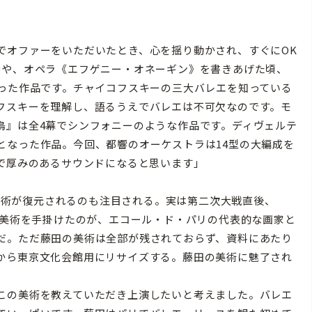
でオファーをいただいたとき、心を揺り動かされ、すぐにOK
番や、オペラ《エフゲニー・オネーギン》を書きあげた頃、
なった作品です。チャイコフスキーの三大バレエを知っている
フスキーを理解し、語るうえでバレエは不可欠なのです。モ
鳥』は全4幕でシンフォニーのような作品です。ディヴェルテ
となった作品。今回、都響のオーケストラは14型の大編成を
的で厚みのあるサウンドになると思います」
の美術が復元されるのも注目される。実は第二次大戦直後、
台美術を手掛けたのが、エコール・ド・パリの代表的な画家と
だ。ただ藤田の美術は全部が残されておらず、資料にあたり
から東京文化会館用にリサイズする。藤田の美術に魅了され
この美術を教えていただき上演したいと考えました。バレエ