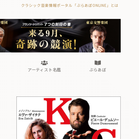
クラシック音楽情報ポータル「ぶらあぼONLINE」とは
の封印の書》
海外公演
FROM編集部
眺望
ぶらあぼブラス！
フォルテピアノ・オデッセイ
アーティスト名鑑
ぶらあぼ
の封印の書》
海外公演
FROM編集部
眺望
ぶらあぼブラス！
フォルテピアノ・オデッセイ