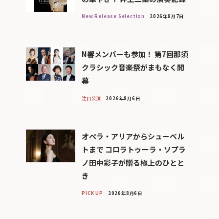
New Release Selection
2026年8月7日
N響メンバーも参加！ 第7回那須
クラシック音楽祭がまもなく開
幕
注目公演
2026年8月6日
オペラ・アリアからシューベル
トまで コロラトゥーラ・ソプラ
ノ田中彩子が贈る極上のひとと
き
PICK UP
2026年8月6日