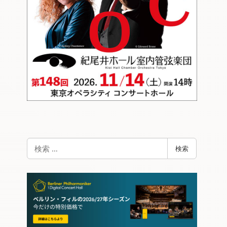
検
検索
索