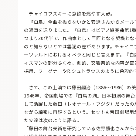
チャイコフスキーに意欲を燃やす大野。
「『白鳥』全曲を振らないかと安達さんからメール
の返事を送りました。『白鳥』はピアノ協奏曲第1
つまり30代半で、作曲家として巨匠となる契機と
のと知らないとでは雲泥の差があります。チャイコ
ーツァルトにおけるオペラと同じと言えます。『白
ィスマンの部分ふくめ、劇的、交響楽的な内容が密
採用、ワーグナーやR.シュトラウスのように色彩
さて、この上演では藤田嗣治（1886〜1986）
1946年、帝国劇場での『白鳥の湖』日本初演の舞
して活躍した藤田（レオナール・フジタ）だったの
ながら綿密に再現するという。セットも帝国劇場用
た安達は次のように語る。
「藤田の舞台美術を研究している佐野勝也さんから