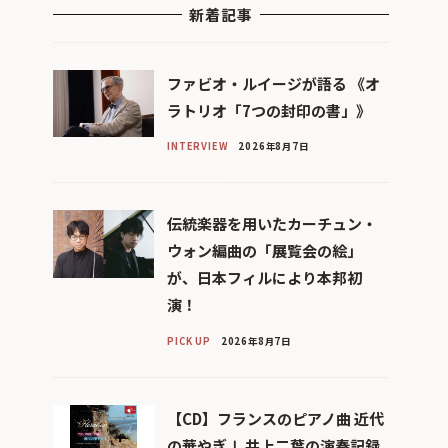
新着記事
ファビオ・ルイージが語る 《オ
ラトリオ「7つの封印の書」》
INTERVIEW
2026年8月7日
伝統楽器を用いたカーチュン・
ウォン編曲の「展覧会の絵」
が、日本フィルにより本邦初
演！
PICK UP
2026年8月7日
【CD】フランスのピアノ曲 近代
の華やぎⅠ 井上二葉の演奏記録