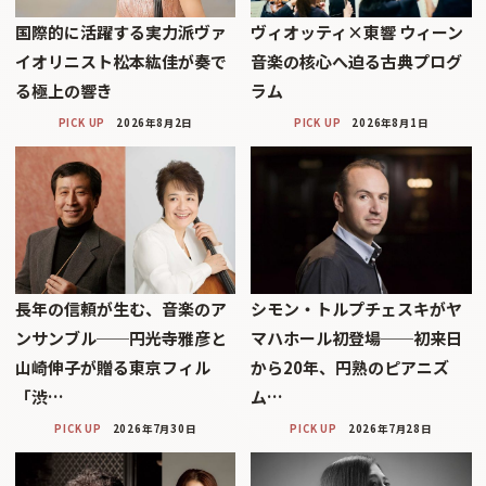
国際的に活躍する実力派ヴァ
ヴィオッティ×東響 ウィーン
イオリニスト松本紘佳が奏で
音楽の核心へ迫る古典プログ
る極上の響き
ラム
PICK UP
2026年8月2日
PICK UP
2026年8月1日
長年の信頼が生む、音楽のア
シモン・トルプチェスキがヤ
ンサンブル──円光寺雅彦と
マハホール初登場──初来日
山崎伸子が贈る東京フィル
から20年、円熟のピアニズ
「渋…
ム…
PICK UP
2026年7月30日
PICK UP
2026年7月28日