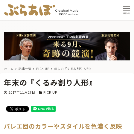
MENU
ホーム
記事一覧
PICK UP
年末の『くるみ割り人形』
年末の『くるみ割り人形』
投稿日
カテゴリー
2017年11月27日
PICK UP
バレエ団のカラーやスタイルを色濃く反映