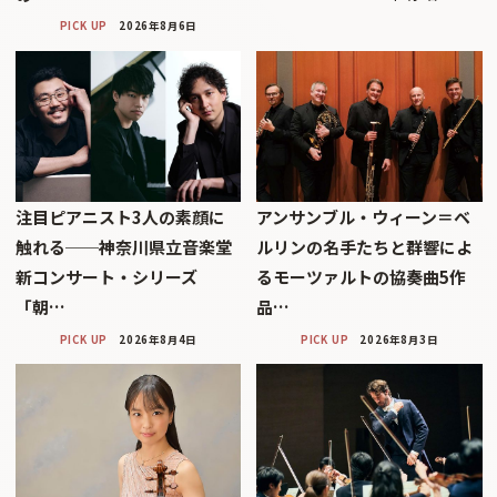
PICK UP
2026年8月6日
注目ピアニスト3人の素顔に
アンサンブル・ウィーン＝ベ
触れる──神奈川県立音楽堂
ルリンの名手たちと群響によ
新コンサート・シリーズ
るモーツァルトの協奏曲5作
「朝…
品…
PICK UP
2026年8月4日
PICK UP
2026年8月3日