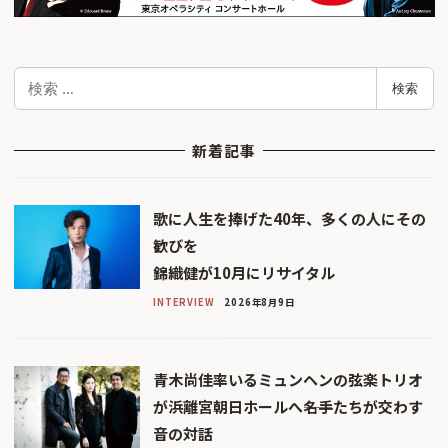
検
検索
索
新着記事
歌に人生を捧げた40年、多くの人にその
歓びを
錦織健が10月にリサイタル
INTERVIEW
2026年8月9日
青木尚佳率いるミュンヘンの弦楽トリオ
が浜離宮朝日ホールへ――名手たちが交わす
音の対話