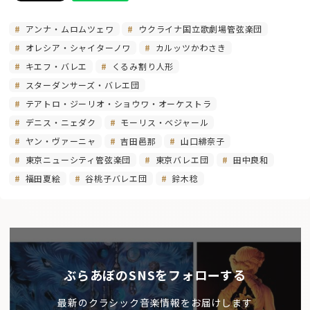
アンナ・ムロムツェワ
ウクライナ国立歌劇場管弦楽団
オレシア・シャイターノワ
カルッツかわさき
キエフ・バレエ
くるみ割り人形
スターダンサーズ・バレエ団
テアトロ・ジーリオ・ショウワ・オーケストラ
デニス・ニェダク
モーリス・ベジャール
ヤン・ヴァーニャ
吉田邑那
山口緋奈子
東京ニューシティ管弦楽団
東京バレエ団
田中良和
福田夏絵
谷桃子バレエ団
鈴木稔
ぶらあぼのSNSをフォローする
最新のクラシック音楽情報をお届けします