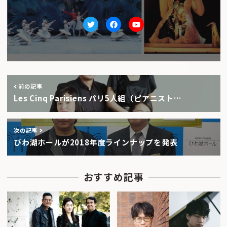
Twitter
facebook
Youtube
前の記事
Les Cinq Parisiens パリ5人組（ピアニスト…
次の記事
びわ湖ホールが2018年度ラインナップを発表
おすすめ記事