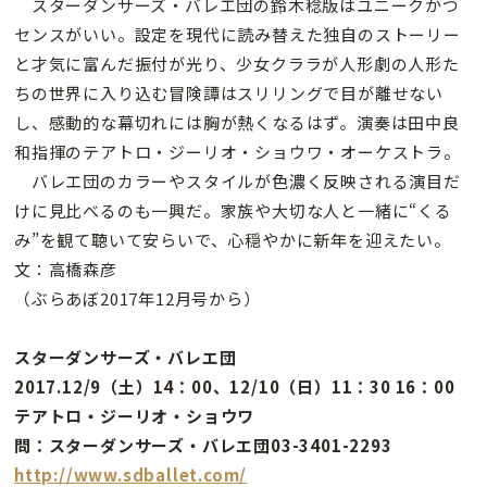
スターダンサーズ・バレエ団の鈴木稔版はユニークかつ
センスがいい。設定を現代に読み替えた独自のストーリー
と才気に富んだ振付が光り、少女クララが人形劇の人形た
ちの世界に入り込む冒険譚はスリリングで目が離せない
し、感動的な幕切れには胸が熱くなるはず。演奏は田中良
和指揮のテアトロ・ジーリオ・ショウワ・オーケストラ。
バレエ団のカラーやスタイルが色濃く反映される演目だ
けに見比べるのも一興だ。家族や大切な人と一緒に“くる
み”を観て聴いて安らいで、心穏やかに新年を迎えたい。
文：高橋森彦
（ぶらあぼ2017年12月号から）
スターダンサーズ・バレエ団
2017.12/9（土）14：00、12/10（日）11：30 16：00
テアトロ・ジーリオ・ショウワ
問：スターダンサーズ・バレエ団03-3401-2293
http://www.sdballet.com/