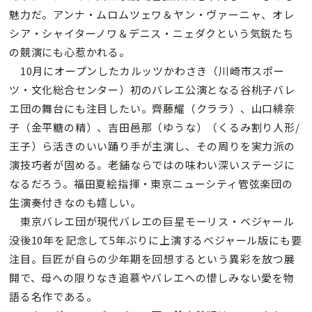
魅力だ。アンナ・ムロムツェワ＆ヤン・ヴァーニャ、オレ
シア・シャイターノワ＆デニス・ニェダクという気鋭たち
の競演にも心惹かれる。
10月にオープンしたカルッツかわさき（川崎市スポー
ツ・文化総合センター）初のバレエ公演となる谷桃子バレ
エ団の舞台にも注目したい。齊藤耀（クララ）、山口緋奈
子（金平糖の精）、吉田邑那（ゆうな）（くるみ割り人形/
王子）ら活きのいい踊り手が主演し、その周りを実力派の
演技巧者が固める。老舗ならではの味わい深いステージに
なるだろう。福田夏絵指揮・東京ニューシティ管弦楽団の
生演奏付きなのも嬉しい。
東京バレエ団が現代バレエの巨星モーリス・ベジャール
没後10年を記念して5年ぶりに上演するベジャール版にも要
注目。巨匠が自らの少年期を回想するという異彩を放つ展
開で、母への限りなき追慕やバレエへの惜しみない愛を物
語る名作である。