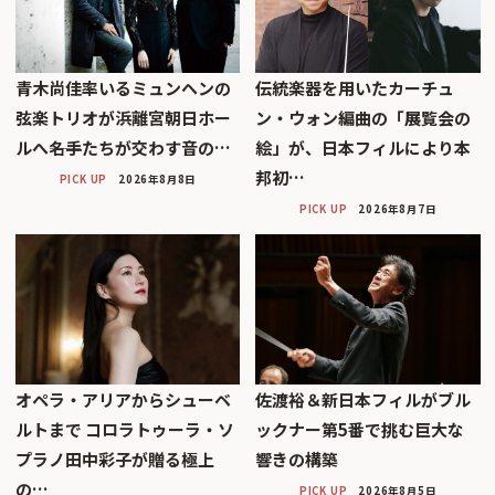
青木尚佳率いるミュンヘンの
伝統楽器を用いたカーチュ
弦楽トリオが浜離宮朝日ホー
ン・ウォン編曲の「展覧会の
ルへ――名手たちが交わす音の…
絵」が、日本フィルにより本
邦初…
PICK UP
2026年8月8日
PICK UP
2026年8月7日
オペラ・アリアからシューベ
佐渡裕＆新日本フィルがブル
ルトまで コロラトゥーラ・ソ
ックナー第5番で挑む巨大な
プラノ田中彩子が贈る極上
響きの構築
の…
PICK UP
2026年8月5日