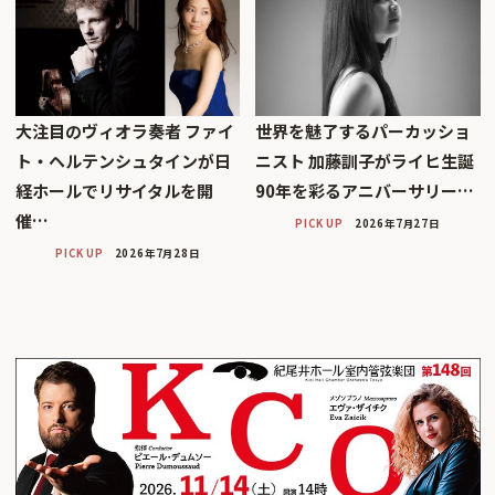
大注目のヴィオラ奏者 ファイ
世界を魅了するパーカッショ
ト・ヘルテンシュタインが日
ニスト 加藤訓子がライヒ生誕
経ホールでリサイタルを開
90年を彩るアニバーサリー…
催…
PICK UP
2026年7月27日
PICK UP
2026年7月28日